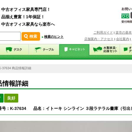
中古オフィス家具専門店！
品揃え豊富！1年保証！
中古オフィス家具なら楽市へ
ご利用ガイド
楽市の基本
|
検索のヒント
店舗案内・アクセス
会社案内
|
|
K-37634 商品情報詳細
品情報詳細
古
良好
号：K-37634
品名：イトーキ シンライン ３段ラテラル書庫（引