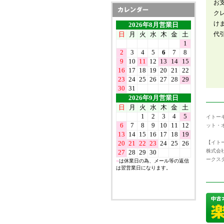
お
ク
け
代
イトー
ット・
【イトー
株式会
ークス