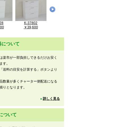
28
K-37802
K-37633
K-37228
00
￥39,600
￥33,000
￥38,500
料について
は楽市が一部負担しできるだけお安く
ます。
「送料の目安を計算する」ボタンより
品数量が多くチャーター便配送になる
積りとなります。
詳しく見る
について