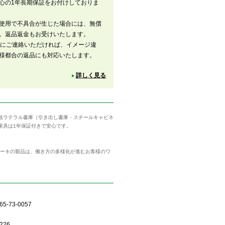
心の1年長期保証をお付けしておりま
使用で不具合が生じた場合には、無償
。返品返金もお受けいたします。
内にご連絡いただければ、イメージ違
様都合の返品にも対応いたします。
詳しく見る
３段ラテラル書庫（引き出し書庫・スチールキャビネ
家具は1年保証付きで安心です。
トーキの製品は、働き方の多様化が進むお客様のワ
5-73-0057
226