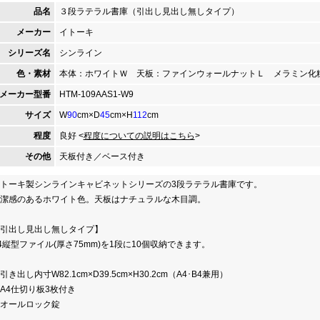
品名
３段ラテラル書庫（引出し見出し無しタイプ）
メーカー
イトーキ
シリーズ名
シンライン
色・素材
本体：ホワイトＷ 天板：ファインウォールナットＬ メラミン化
メーカー型番
HTM-109AAS1-W9
サイズ
W
90
cm×D
45
cm×H
112
cm
程度
良好 <
程度についての説明はこちら
>
その他
天板付き／ベース付き
トーキ製シンラインキャビネットシリーズの3段ラテラル書庫です。
潔感のあるホワイト色。天板はナチュラルな木目調。
引出し見出し無しタイプ】
4縦型ファイル(厚さ75mm)を1段に10個収納できます。
引き出し内寸W82.1cm×D39.5cm×H30.2cm（A4･B4兼用）
A4仕切り板3枚付き
オールロック錠