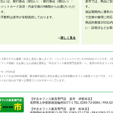
支払いは、銀行振込（前払い）・銀行振込（後払い）・
楽市では、商品に安
レジットカード決済・代金引換の4種類からお選びいただ
す。
ます。
保証期間内に通常の
引手数料は楽市が全額負担しております。
で交換や修理に対応
商品到着後10日以
い・誤発注などお客
詳しく見る
キ３段ラテラル書庫（引出し見出し無しタイプ）（シンラインシリーズ）K-37634のページです。
オフィス収納）をお探しなら品揃え豊富な「中古オフィス家具専門店楽市」へ、楽市の中古オフィス
キ（ITOKI)】
社イトーキは1890年創業、東京都中央区に本社を構える日本有数のオフィス家具メーカーです。イ
タイルに合わせて様々な環境づくりをサポートしています。
【中古オフィス家具専門店 楽市 伊那本店】
長野県上伊那郡南箕輪村8277-1 TEL.0265-73-0084／FAX.026
【中古オフィス家具専門店 楽市 松本店】
長野県松本市双葉12-35 TEL.0263-27-1776／FAX.0263-27-3