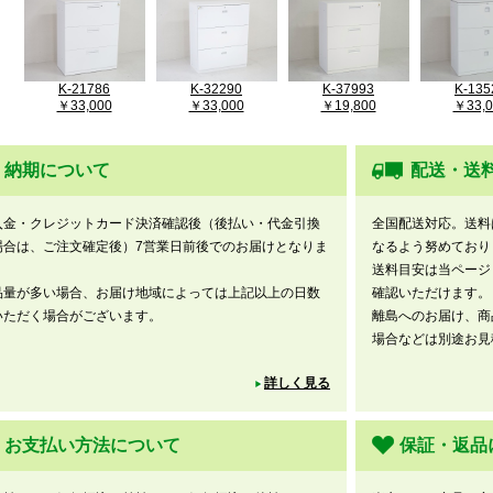
K-21786
K-32290
K-37993
K-135
￥33,000
￥33,000
￥19,800
￥33,0
納期について
配送・送
入金・クレジットカード決済確認後（後払い・代金引換
全国配送対応。送料
場合は、ご注文確定後）7営業日前後でのお届けとなりま
なるよう努めており
。
送料目安は当ページ
品量が多い場合、お届け地域によっては上記以上の日数
確認いただけます。
いただく場合がございます。
離島へのお届け、商
場合などは別途お見
詳しく見る
お支払い方法について
保証・返品