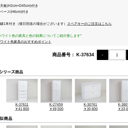
天板(H2cm×D45cm)付き
ベース(H6cm)付き
鍵1本付き（後日別送の場合がございます）
スペアキーのご注文はこちら
ホワイト色の家具と色の効果についてご紹介致します*
ワイト色家具のおすすめポイント
商品番号： K-37634
K-37611
K-27459
K-30761
K-380
￥41,800
￥49,500
￥30,800
￥33,0