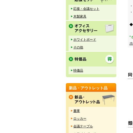
・
応接・会議セット
・
木製家具
◆
*
ホワイトボード
ホ
その他
特価品
新品・アウトレット品
書庫
ロッカー
会議テーブル