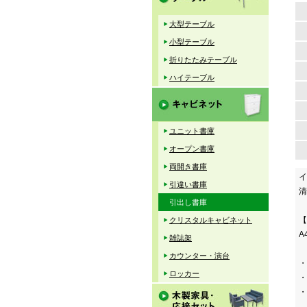
大型テーブル
小型テーブル
折りたたみテーブル
ハイテーブル
ユニット書庫
オープン書庫
両開き書庫
イ
引違い書庫
清
引出し書庫
【
クリスタルキャビネット
A
雑誌架
カウンター・演台
・
ロッカー
・
・