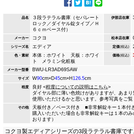
３段ラテラル書庫（セパレート
品名
伊那店在庫
ロック／ダイヤル錠タイプ／Ｈ
６ｃｍベース付）
コクヨ
メーカー
松本店在庫
エディア
シリーズ名
定価
(税込)
本体：ホワイト 天板：ホワイ
色・素材
価格
(税込)
ト メラミン化粧板
BWU-LR3AD69SAW
メーカー型番
W
90
cm×D
45
cm×H
126.5
cm
サイズ
良好 <
程度についての説明はこちら
>
程度
ダイヤル部に薄い色焼けがありますが、あまり
使用いただけるかと思います。参考写真をご覧
天板付き／ベース付き ■非常解錠キー１本付
その他
購入いただいた場合も非常解錠キーは１本のみ
おります）
コクヨ製エディアシリーズの3段ラテラル書庫です