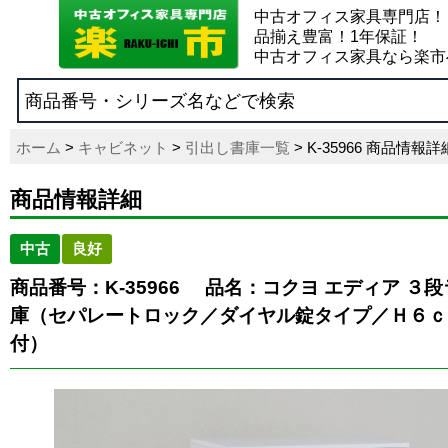
中古オフィス家具専門店！
品揃え豊富！1年保証！
中古オフィス家具なら楽市
ホーム
>
キャビネット
>
引出し書庫一覧
> K-35966 商品情報詳
商品情報詳細
中古
良好
商品番号：K-35966
品名：コクヨ エディア ３
庫（セパレートロック／ダイヤル錠タイプ／Ｈ６ｃ
付）