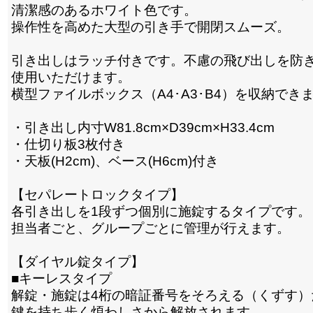
清潔感のあるホワイト色です。
操作性を高めた大型の引き手で開閉スムーズ。
引き出しはラッチ付きです。不慮の飛び出しを防
使用いただけます。
横型ファイルボックス（A4･A3･B4）を収納でき
・引き出し内寸W81.8cm×D39cm×H33.4cm
・仕切り板3枚付き
・天板(H2cm)、ベース(H6cm)付き
【セパレートロックタイプ】
各引き出しを1段ずつ個別に施錠するタイプです。
担当者ごと、グループごとに管理が行えます。
【ダイヤル錠タイプ】
■キーレスタイプ
解錠・施錠は4桁の暗証番号をそろえる（くずす）
鍵を持ち歩く煩わしさから解放されます。