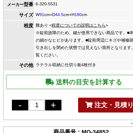
6-320-5531
型番
メーカー
W
91
cm×D
44.5
cm×H
180
cm
サイズ
難あり <
程度についての説明はこちら
>
程度
※錠前故障のため、鍵が使用できない商品です。■
の細かなヒビがあります。■錠前周辺にキズや補修
引き出しを閉めた状態では見えない箇所となります
覧ください。
ラテラル収納に仕切り板4枚付き
その他
送料の目安を計算する
注文・見積
商品番号：
MO-34852