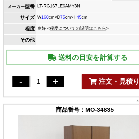
LT-RG167LE6AMY3N
型番
メーカー
W
160
cm×D
75
cm×H
45
cm
サイズ
良好 <
程度についての説明はこちら
>
程度
その他
送料の目安を計算する
注文・見積
商品番号：
MO-34835