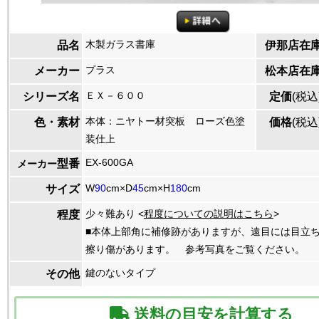
木製ガラス書庫
品名
伊那店在
プラス
メーカー
松本店在
ＥＸ－６００
シリーズ名
定価
(税込
本体：ニヤトー材突板 ローズ色塗
色・素材
価格
(税込
装仕上
EX-600GA
型番
メーカー
W
90
cm×D
45
cm×H
180
cm
サイズ
少々難あり <
程度についての説明はこちら
>
程度
■本体上部角に補修跡がありますが、遠目には目立ち
擦り傷があります。 参考写真をご覧ください。
鍵のないタイプ
その他
送料の目安を計算する