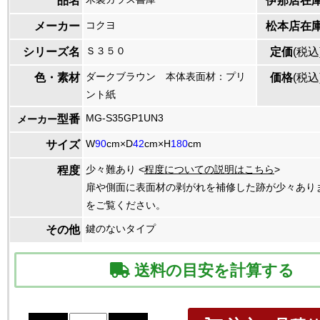
品名
伊那店在
コクヨ
メーカー
松本店在
Ｓ３５０
シリーズ名
定価
(税込
ダークブラウン 本体表面材：プリ
色・素材
価格
(税込
ント紙
MG-S35GP1UN3
型番
メーカー
W
90
cm×D
42
cm×H
180
cm
サイズ
少々難あり <
程度についての説明はこちら
>
程度
扉や側面に表面材の剥がれを補修した跡が少々あり
をご覧ください。
鍵のないタイプ
その他
送料の目安を計算する