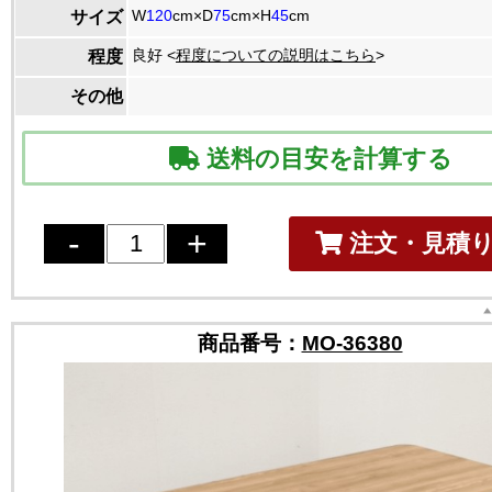
W
120
cm×D
75
cm×H
45
cm
サイズ
良好 <
程度についての説明はこちら
>
程度
その他
送料の目安を計算する
注文・見積
商品番号：
MO-36380