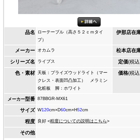
ローテーブル（高さ５２ｃｍタイ
品名
伊那店在
プ）
オカムラ
メーカー
松本店在
ライブス
シリーズ名
定価
(税込
天板：プライズウッドライト（マー
色・素材
価格
(税込
クレス・表面凹凸加工） メラミン
化粧板 脚：ホワイト
87BBGR-MX61
型番
メーカー
W
120
cm×D
60
cm×H
52
cm
サイズ
良好 <
程度についての説明はこちら
>
程度
その他