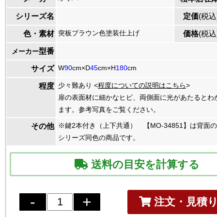
シリーズ名
定価
(税込
突板ブラウン色塗装仕上げ
色・素材
価格
(税込
型番
メーカー
W
90
cm×D
45
cm×H
180
cm
サイズ
少々難あり <
程度についての説明はこちら
>
程度
扉の表面材に細かなヒビ、両側面に光があたるとわ
ます。参考写真をご覧ください。
※鍵2本付き（上下共通） 【MO-34851】は背面
その他
シリーズ同色の商品です。
送料の目安を計算する
注文・見積