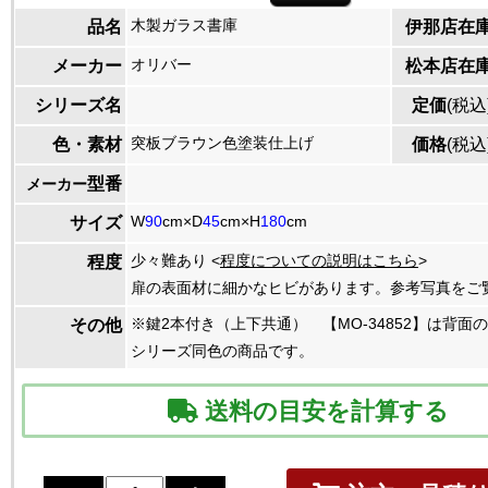
木製ガラス書庫
品名
伊那店在
オリバー
メーカー
松本店在
シリーズ名
定価
(税込
突板ブラウン色塗装仕上げ
色・素材
価格
(税込
型番
メーカー
W
90
cm×D
45
cm×H
180
cm
サイズ
少々難あり <
程度についての説明はこちら
>
程度
扉の表面材に細かなヒビがあります。参考写真をご
※鍵2本付き（上下共通） 【MO-34852】は背面
その他
シリーズ同色の商品です。
送料の目安を計算する