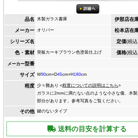
木製ガラス書庫
品名
伊那店在
オリバー
メーカー
松本店在
シリーズ名
定価
(税込
突板カーキブラウン色塗装仕上げ
色・素材
価格
(税込
型番
メーカー
W
90
cm×D
45
cm×H
180
cm
サイズ
少々難あり <
程度についての説明はこちら
>
程度
ガラスに2mmに満たない点のような小さな傷、木
部分があります。参考写真をご覧ください。
鍵のないタイプ
その他
送料の目安を計算する