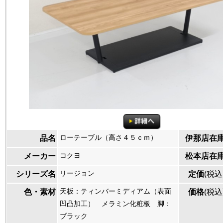
ローテーブル（高さ４５ｃｍ）
品名
伊那店在
コクヨ
メーカー
松本店在
リージョン
シリーズ名
定価
(税込
天板：ティンバーミディアム（表面
色・素材
価格
(税込
凹凸加工） メラミン化粧板 脚：
ブラック