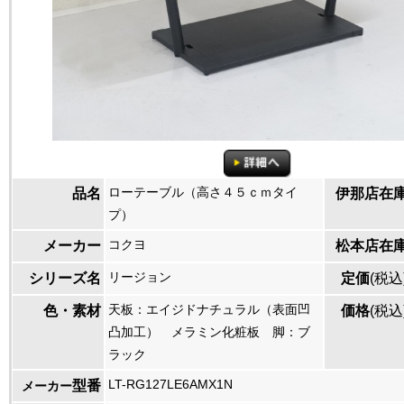
ローテーブル（高さ４５ｃｍタイ
品名
伊那店在
プ）
コクヨ
メーカー
松本店在
リージョン
シリーズ名
定価
(税込
天板：エイジドナチュラル（表面凹
色・素材
価格
(税込
凸加工） メラミン化粧板 脚：ブ
ラック
LT-RG127LE6AMX1N
型番
メーカー