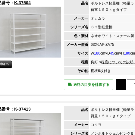
品番号：
K-37504
品名
ボルトレス軽量棚（軽量ラ
荷重１５０ｋｇタイプ
メーカー
オカムラ
シリーズ名
６３型軽量棚
色・素材
ネオホワイト・スチール製
メーカー
型番
63X6AP-ZA75
サイズ
W
180
cm×D
45
cm×H
180
cm
程度
良好 <
程度についての説明
その他
棚板6枚付き
送料の目安を計算する
品番号：
K-37413
品名
ボルトレス軽量棚（軽量ラ
荷重１５０ｋｇｆタイプ
メーカー
コクヨ
シリーズ名
ノンボルトシェルビングＥ