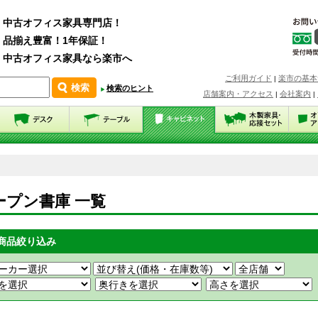
中古オフィス家具専門店！
品揃え豊富！1年保証！
中古オフィス家具なら楽市へ
ご利用ガイド
楽市の基本
|
検索のヒント
店舗案内・アクセス
会社案内
|
|
ープン書庫 一覧
商品絞り込み