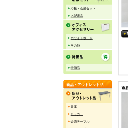
応接・会議セット
木製家具
ホワイトボード
その他
特価品
新品・アウトレット品
商
書庫
ロッカー
会議テーブル