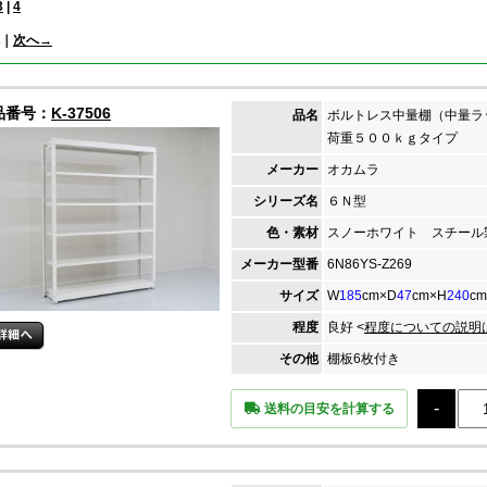
3
|
4
｜
次へ→
品番号：
K-37506
品名
ボルトレス中量棚（中量ラ
荷重５００ｋｇタイプ
メーカー
オカムラ
シリーズ名
６Ｎ型
色・素材
スノーホワイト スチール
メーカー
型番
6N86YS-Z269
サイズ
W
185
cm×D
47
cm×H
240
cm
程度
良好 <
程度についての説明
その他
棚板6枚付き
送料の目安を計算する