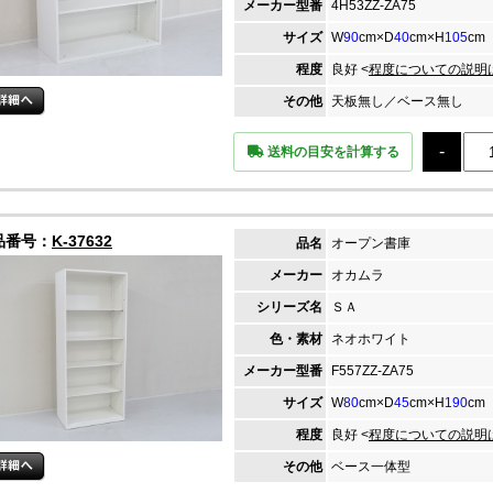
メーカー
型番
4H53ZZ-ZA75
サイズ
W
90
cm×D
40
cm×H
105
cm
程度
良好 <
程度についての説明
その他
天板無し／ベース無し
送料の目安を計算する
品番号：
K-37632
品名
オープン書庫
メーカー
オカムラ
シリーズ名
ＳＡ
色・素材
ネオホワイト
メーカー
型番
F557ZZ-ZA75
サイズ
W
80
cm×D
45
cm×H
190
cm
程度
良好 <
程度についての説明
その他
ベース一体型