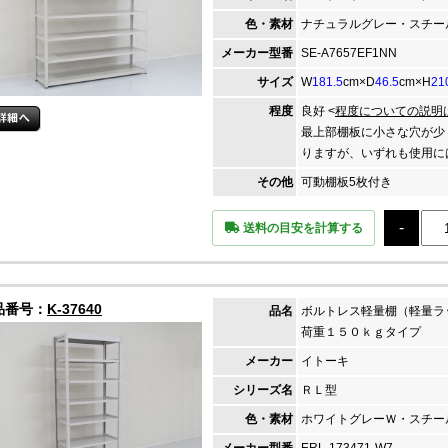
色・素材
ナチュラルグレー・スチー
メーカー
型番
SE-A7657EF1NN
サイズ
W
181.5
cm×D
46.5
cm×H
21
程度
良好 <
程度についての説明
最上部棚板に小さな穴が少
りますが、いずれも使用に
その他
可動棚板5枚付き
送料の目安を計算する
品番号：
K-37640
品名
ボルトレス軽量棚（軽量ラ
荷重１５０ｋｇタイプ
メーカー
イトーキ
シリーズ名
ＲＬ型
色・素材
ホワイトグレーＷ・スチー