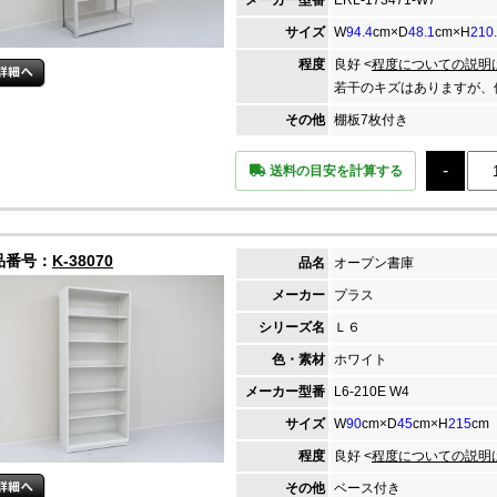
メーカー
型番
ERL-173471-W7
サイズ
W
94.4
cm×D
48.1
cm×H
210
程度
良好 <
程度についての説明
若干のキズはありますが、
その他
棚板7枚付き
送料の目安を計算する
品番号：
K-38070
品名
オープン書庫
メーカー
プラス
シリーズ名
Ｌ６
色・素材
ホワイト
メーカー
型番
L6-210E W4
サイズ
W
90
cm×D
45
cm×H
215
cm
程度
良好 <
程度についての説明
その他
ベース付き