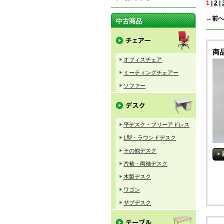
1
|
2
|
←前へ
中古商品
商
オフィスチェア
ミーティングチェアー
ソファー
平デスク・フリーアドレス
L型・ラウンドデスク
その他デスク
片袖・両袖デスク
木製デスク
ワゴン
サブデスク