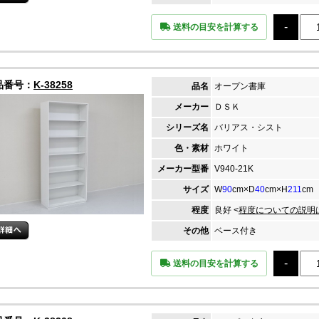
送料の目安を計算する
品番号：
K-38258
品名
オープン書庫
メーカー
ＤＳＫ
シリーズ名
バリアス・シスト
色・素材
ホワイト
メーカー
型番
V940-21K
サイズ
W
90
cm×D
40
cm×H
211
cm
程度
良好 <
程度についての説明
その他
ベース付き
送料の目安を計算する