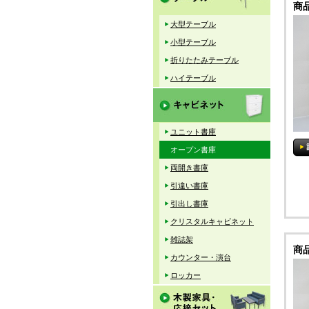
商
大型テーブル
小型テーブル
折りたたみテーブル
ハイテーブル
ユニット書庫
オープン書庫
両開き書庫
引違い書庫
引出し書庫
クリスタルキャビネット
雑誌架
商
カウンター・演台
ロッカー