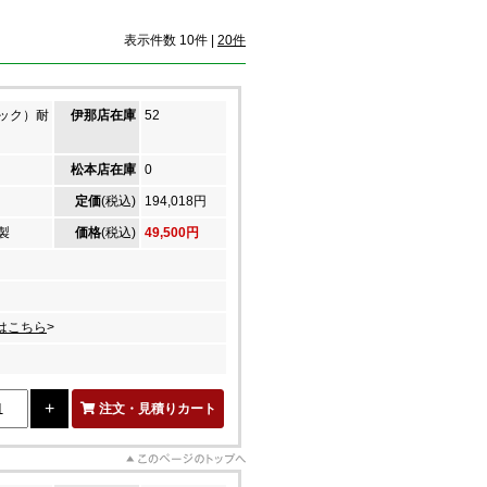
表示件数 10件 |
20件
ック）耐
伊那店在庫
52
松本店在庫
0
定価
(税込)
194,018円
製
価格
(税込)
49,500円
はこちら
>
注文・見積りカート