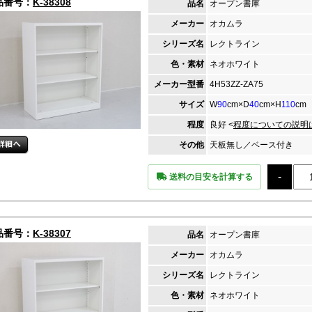
品番号：
K-38308
品名
オープン書庫
メーカー
オカムラ
シリーズ名
レクトライン
色・素材
ネオホワイト
メーカー
型番
4H53ZZ-ZA75
サイズ
W
90
cm×D
40
cm×H
110
cm
程度
良好 <
程度についての説明
その他
天板無し／ベース付き
送料の目安を計算する
品番号：
K-38307
品名
オープン書庫
メーカー
オカムラ
シリーズ名
レクトライン
色・素材
ネオホワイト