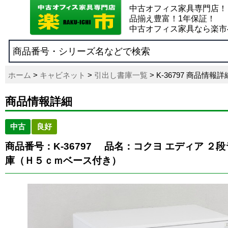
中古オフィス家具専門店！
品揃え豊富！1年保証！
中古オフィス家具なら楽市
ホーム
>
キャビネット
>
引出し書庫一覧
> K-36797 商品情報詳
商品情報詳細
中古
良好
商品番号：K-36797
品名：コクヨ エディア ２
庫（Ｈ５ｃｍベース付き）