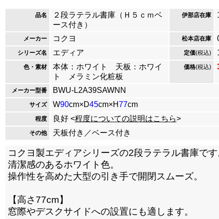
２段ラテラル書庫（Ｈ５ｃｍベ
品名
伊那店在庫
ース付き）
コクヨ
メーカー
松本店在庫
エディア
シリーズ名
定価
(税込)
本体：ホワイト 天板：ホワイ
色・素材
価格
(税込)
ト メラミン化粧板
BWU-L2A39SAWNN
メーカー型番
W
90
cm×D
45
cm×H
77
cm
サイズ
良好 <
程度についての説明はこちら
>
程度
天板付き／ベース付き
その他
コクヨ製エディアシリーズの2段ラテラル書庫です
清潔感のあるホワイト色。
操作性を高めた大型の引き手で開閉スムーズ。
【高さ77cm】
窓際やデスクサイドへの設置にも適します。