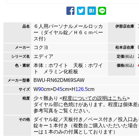
６人用パーソナルメールロッカ
品名
伊那店在庫
ー（ダイヤル錠／Ｈ６ｃｍベー
ス付）
コクヨ
メーカー
松本店在庫
エディア
シリーズ名
定価
(税込)
本体：ホワイト 天板：ホワイ
色・素材
価格
(税込)
ト メラミン化粧板
BWU-RN62DM69SAW
メーカー型番
W
90
cm×D
45
cm×H
126.5
cm
サイズ
少々難あり <
程度についての説明はこちら
>
程度
ダイヤル部に色焼けがあります。程度は個体差
参考写真をご覧ください。
ダイヤル錠／天板付き／ベース付き／投入口あ
その他
錠キー１本付き（複数台ご購入いただいた場合
ーは１本のみの付属としております）