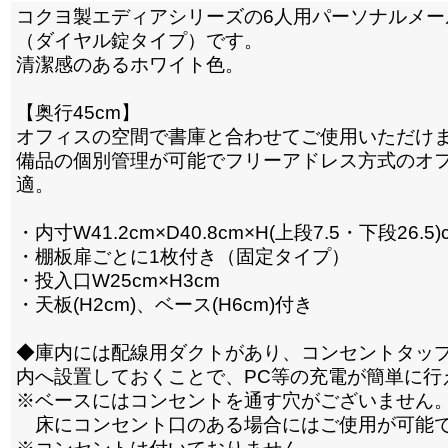
コクヨ製エディアシリーズの6人用パーソナルメー
（ダイヤル錠タイプ）です。
清潔感のあるホワイト色。
【奥行45cm】
オフィスの空間で書庫と合わせてご使用いただけ
備品の個別管理が可能でフリーアドレス方式のオ
適。
・内寸W41.2cm×D40.8cm×H(上段7.5・下段26.5)
・棚板扉ごとに1枚付き（固定タイプ）
・投入口W25cm×H3cm
・天板(H2cm)、ベース(H6cm)付き
◆庫内には配線用ダクトがあり、コンセントタッ
内へ設置しておくことで、PC等の充電が簡単に行
※ベースにはコンセントを通す穴がございません
床にコンセント口のある場合にはご使用が可能