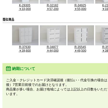
K-29305
R-32182
R-34925
K-2
￥33,000
￥57,200
￥55,000
￥33
R-37630
R-34877
R-35545
R-3
￥39,600
￥44,000
￥49,500
￥38
納期について
ご入金・クレジットカード決済確認後（後払い・代金引換の場合は
後）7営業日前後でのお届けとなります。
商品量が多い場合、お届け地域によっては上記以上の日数をいただ
います。