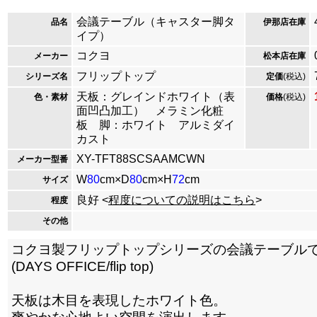
会議テーブル（キャスター脚タ
品名
伊那店在庫
イプ）
コクヨ
メーカー
松本店在庫
フリップトップ
シリーズ名
定価
(税込)
天板：グレインドホワイト（表
色・素材
価格
(税込)
面凹凸加工） メラミン化粧
板 脚：ホワイト アルミダイ
カスト
XY-TFT88SCSAAMCWN
メーカー型番
W
80
cm×D
80
cm×H
72
cm
サイズ
良好 <
程度についての説明はこちら
>
程度
その他
コクヨ製フリップトップシリーズの会議テーブル
(DAYS OFFICE/flip top)
天板は木目を表現したホワイト色。