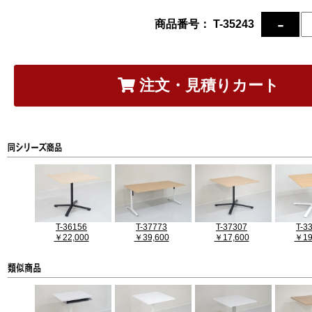
商品番号： T-35243
注文・見積りカート
T-36156
T-37773
T-37307
T-3
￥22,000
￥39,600
￥17,600
￥19