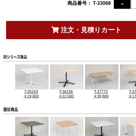
商品番号： T-33068
注文・見積りカート
T-35243
T-36156
T-37773
T-3
￥19,800
￥22,000
￥39,600
￥17