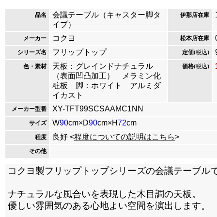
会議テーブル（キャスター脚タ
品名
伊那店在庫
イプ）
コクヨ
メーカー
松本店在庫
フリップトップ
シリーズ名
定価
(税込)
天板：グレインドナチュラル
色・素材
価格
(税込)
（表面凹凸加工） メラミン化
粧板 脚：ホワイト アルミダ
イカスト
XY-TFT99SCSAAMC1NN
メーカー型番
W
90
cm×D
90
cm×H
72
cm
サイズ
良好 <
程度についての説明はこちら
>
程度
その他
コクヨ製フリップトップシリーズの会議テーブル
ナチュラルな風合いを表現した木目調の天板。
優しい雰囲気のある心地よい空間を演出します。