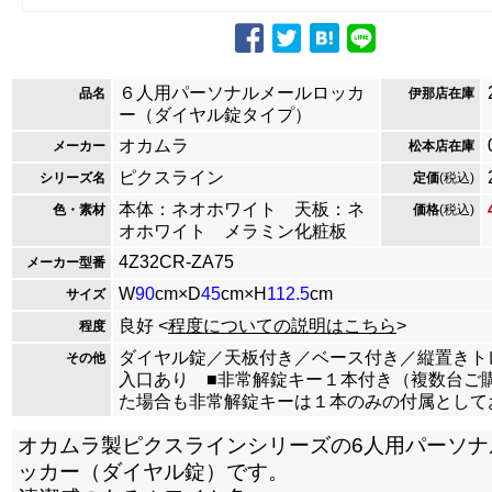
６人用パーソナルメールロッカ
品名
伊那店在庫
ー（ダイヤル錠タイプ）
オカムラ
メーカー
松本店在庫
ピクスライン
シリーズ名
定価
(税込)
本体：ネオホワイト 天板：ネ
色・素材
価格
(税込)
オホワイト メラミン化粧板
4Z32CR-ZA75
メーカー型番
W
90
cm×D
45
cm×H
112.5
cm
サイズ
良好 <
程度についての説明はこちら
>
程度
ダイヤル錠／天板付き／ベース付き／縦置きト
その他
入口あり ■非常解錠キー１本付き（複数台ご
た場合も非常解錠キーは１本のみの付属として
オカムラ製ピクスラインシリーズの6人用パーソナ
ッカー（ダイヤル錠）です。