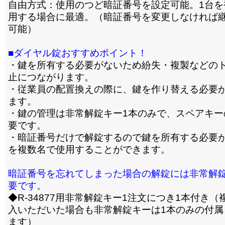
自由方式：使用のつど暗証番号を設定可能。1台を
用する場合に最適。（暗証番号を変更しなければ
可能）
■ダイヤル錠おすすめポイント！
・鍵を所有する必要がないため紛失・複製などの
止につながります。
・従業員の配置換えの際に、鍵を作り替える必要
ます。
・鍵の管理は非常解錠キー1本のみで、スペアキー
要です。
・暗証番号だけで解錠するので鍵を所有する必要が
を複数名で使用することができます。
暗証番号を忘れてしまった場合の解錠には非常解
要です。
◆R-34877用非常解錠キー1注文につき1本付き（
入いただいた場合も非常解錠キーは1本のみの付属
ます）