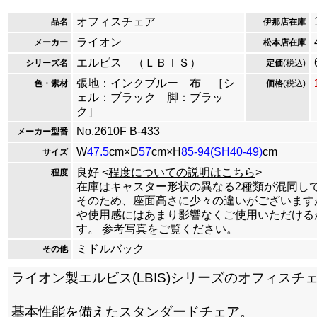
オフィスチェア
品名
伊那店在庫
ライオン
メーカー
松本店在庫
エルビス （ＬＢＩＳ）
シリーズ名
定価
(税込)
張地：インクブルー 布 ［シ
色・素材
価格
(税込)
ェル：ブラック 脚：ブラッ
ク］
No.2610F B-433
メーカー型番
W
47.5
cm×D
57
cm×H
85-94(SH40-49)
cm
サイズ
良好 <
程度についての説明はこちら
>
程度
在庫はキャスター形状の異なる2種類が混同し
そのため、座面高さに少々の違いがございます
や使用感にはあまり影響なくご使用いただける
す。 参考写真をご覧ください。
ミドルバック
その他
ライオン製エルビス(LBIS)シリーズのオフィスチ
基本性能を備えたスタンダードチェア。