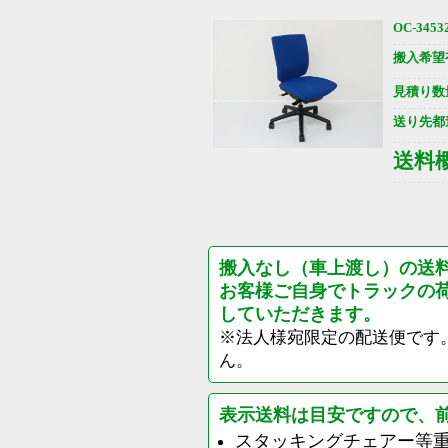
OC-3453
搬入希望
見積り数
送り先都
送料
搬入なし（車上渡し）の送
お客様ご自身でトラックの
していただきます。
※法人様宛限定の配送便です
ん。
表示送料は目安ですので、
スタッキングチェアー等