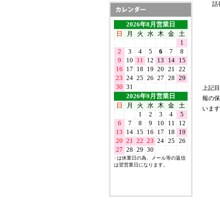
話
上記目
報の保
います