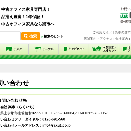
中古オフィス家具専門店！
品揃え豊富！1年保証！
中古オフィス家具なら楽市へ
ご利用ガイド
楽市の基本
|
検索のヒント
店舗案内・アクセス
会社案内
|
|
問い合わせ
会社 楽市（らくいち）
県上伊那郡南箕輪村8277-1 TEL.0265-73-0084／FAX.0265-73-0057
い合わせフリーダイヤル：0120-691-560
問い合わせメールアドレス：
info@raku1.co.jp