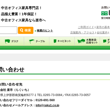
中古オフィス家具専門店！
品揃え豊富！1年保証！
中古オフィス家具なら楽市へ
ご利用ガイド
楽市の基本
|
検索のヒント
店舗案内・アクセス
会社案内
|
|
問い合わせ
会社 楽市（らくいち）
県上伊那郡南箕輪村8277-1 TEL.0265-73-0084／FAX.0265-73-0057
い合わせフリーダイヤル：0120-691-560
問い合わせメールアドレス：
info@raku1.co.jp