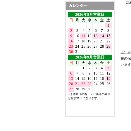
話
上記目
報の保
います