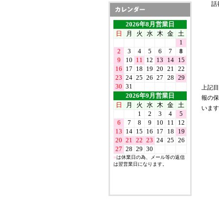
話
上記目
報の保
います