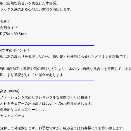
板は自然な風合いを表現した木目調。
ラックス感のある心地よい空間を演出します。
天板】
・台形タイプ
D(75cm-89.5)cm
おすすめポイント！
板は木の温もりを表現しながら、扱い易く利便性にも優れたメラミン化粧板です。
表面凹凸加工：導管や筋の表現などにより、木のもつ自然な風合いを再現していま
凹により筆記がしにくい場合があります。
高さ100cm】
ノベーションを求めたフレキシブルな空間づくりに最適！
わせるチェアーの座面高さは65cm～75cm程度が適します。
偶発的なコミュ二ケーション
カフェスペース
分解して発送致します。お手数ですが、組み立てはお客様にてお願い致します。