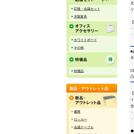
天
応接・会議セット
リ
木製家具
【
・
ホワイトボード
その他
■
天
□
特価品
凸
新品・アウトレット品
【
イ
合
書庫
・
・
ロッカー
会議テーブル
◆