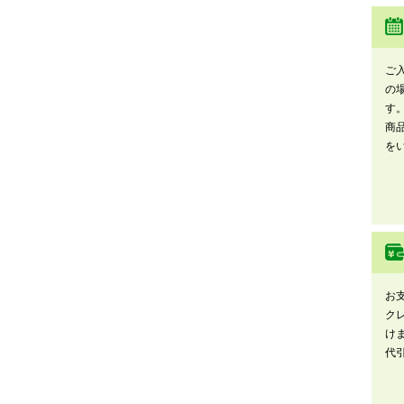
ご
の
す
商
を
お
ク
け
代