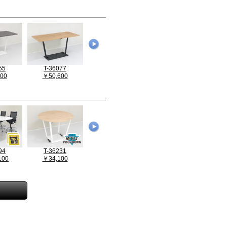
55
T-36077
T-36078
T-36382
00
￥50,600
￥50,600
￥39,600
94
T-36231
T-37345
T-37083
100
￥34,100
￥167,200
￥24,200