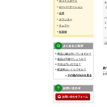
ホワイトボード
※
ローパーテーション
《
金庫
ハ
カウンター
ミ
チェアー
＞
軽量棚
～
コ
商品に鍵は付いていますか？
返品は可能でしょうか？
中古は汚いのでは？
配送料はいくらですか？
お
その他のQ&Aを見る