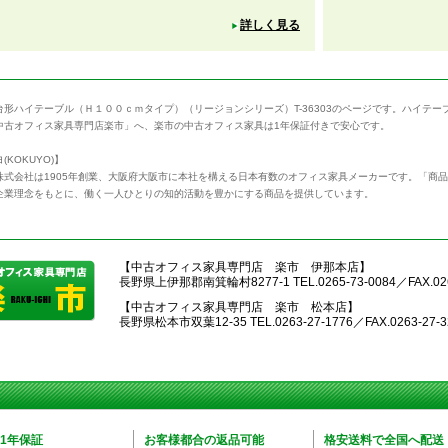
詳しく見る
台形ハイテーブル（Ｈ１００ｃｍタイプ）（リージョンシリーズ）T-36303のページです。ハイテ
中古オフィス家具専門店楽市」へ、楽市の中古オフィス家具は1年保証付きで安心です。
(KOKUYO)】
株式会社は1905年創業、大阪府大阪市に本社を構える日本有数のオフィス家具メーカーです。「商
企業理念をもとに、働く一人ひとりの知的活動を豊かにする商品を提供しています。
【中古オフィス家具専門店 楽市 伊那本店】
長野県上伊那郡南箕輪村8277-1 TEL.0265-73-0084／FAX.026
【中古オフィス家具専門店 楽市 松本店】
長野県松本市双葉12-35 TEL.0263-27-1776／FAX.0263-27-3
1年保証
お客様都合の返品可能
格安送料で全国へ配送