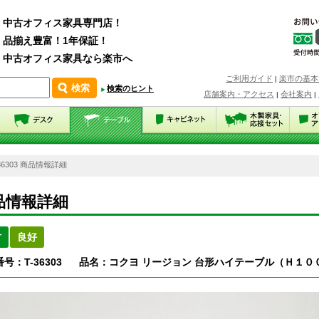
中古オフィス家具専門店！
品揃え豊富！1年保証！
中古オフィス家具なら楽市へ
ご利用ガイド
楽市の基本
|
検索のヒント
店舗案内・アクセス
会社案内
|
|
-36303 商品情報詳細
品情報詳細
古
良好
号：T-36303
品名：コクヨ リージョン 台形ハイテーブル（Ｈ１０