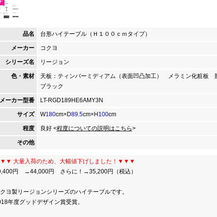
F
品名
台形ハイテーブル（Ｈ１００ｃｍタイプ）
メーカー
コクヨ
シリーズ名
リージョン
色・素材
天板：ティンバーミディアム（表面凹凸加工） メラミン化粧板 
ブラック
メーカー型番
LT-RGD189HE6AMY3N
サイズ
W
180
cm×D
89.5
cm×H
100
cm
程度
良好 <
程度についての説明はこちら
>
その他
▼▼ 大量入荷のため、大幅値下げしました！▼▼▼
9,400円 →44,000円 さらに！→35,200円（税込）
クヨ製リージョンシリーズのハイテーブルです。
018年度グッドデザイン賞受賞。