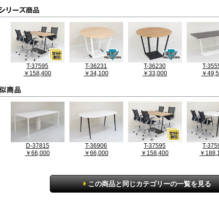
T-37595
T-36231
T-36230
T-355
￥158,400
￥34,100
￥33,000
￥49,5
D-37815
T-36906
T-37595
T-375
￥66,000
￥66,000
￥158,400
￥188,
この商品と同じカテゴリーの一覧を見る