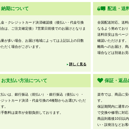
納期について
配送・送
入金・クレジットカード決済確認後（後払い・代金引換
全国配送対応。送料
場合は、ご注文確定後）7営業日前後でのお届けとなりま
なるよう努めており
。
送料目安は当ページ
品量が多い場合、お届け地域によっては上記以上の日数
確認いただけます。
いただく場合がございます。
離島へのお届け、商
場合などは別途お見
詳しく見る
お支払い方法について
保証・返品
支払いは、銀行振込（前払い）・銀行振込（後払い）・
楽市では、商品に安
レジットカード決済・代金引換の4種類からお選びいただ
す。
ます。
保証期間内に通常の
引手数料は楽市が全額負担しております。
で交換や修理に対応
商品到着後10日以
い・誤発注などお客