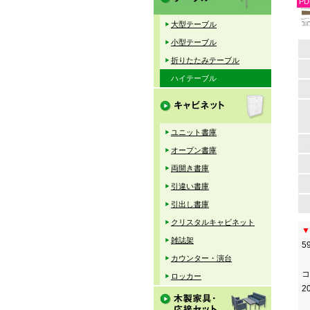
PD
大型テーブル
小型テーブル
折りたたみテーブル
ハイテーブル
ユニット書庫
オープン書庫
両開き書庫
引違い書庫
引出し書庫
クリスタルキャビネット
▼
雑誌架
5
カウンター・演台
コ
ロッカー
2