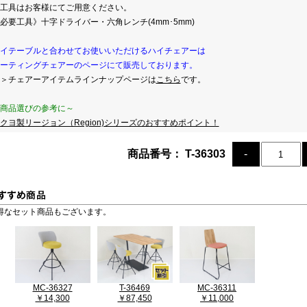
工具はお客様にてご用意ください。
必要工具》十字ドライバー・六角レンチ(4mm･5mm)
イテーブルと合わせてお使いいただけるハイチェアーは
ーティングチェアーのページにて販売しております。
＞チェアーアイテムラインナップページは
こちら
です。
商品選びの参考に～
クヨ製リージョン（Region)シリーズのおすすめポイント！
商品番号： T-36303
得なセット商品もございます。
MC-36327
T-36469
MC-36311
￥14,300
￥87,450
￥11,000