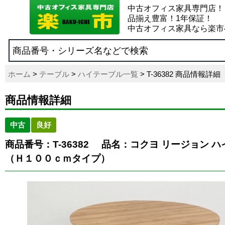
中古オフィス家具専門店！
品揃え豊富！1年保証！
中古オフィス家具なら楽市
ホーム
>
テーブル
>
ハイテーブル一覧
> T-36382 商品情報詳細
商品情報詳細
中古
良好
商品番号：T-36382
品名：コクヨ リージョン ハ
（Ｈ１００ｃｍタイプ）