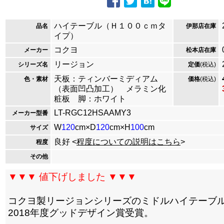
ハイテーブル（Ｈ１００ｃｍタ
品名
伊那店在庫
イプ）
コクヨ
メーカー
松本店在庫
リージョン
シリーズ名
定価
(税込)
天板：ティンバーミディアム
色・素材
価格
(税込)
（表面凹凸加工） メラミン化
粧板 脚：ホワイト
LT-RGC12HSAAMY3
メーカー型番
W
120
cm×D
120
cm×H
100
cm
サイズ
良好 <
程度についての説明はこちら
>
程度
その他
▼▼▼ 値下げしました ▼▼▼
コクヨ製リージョンシリーズのミドルハイテーブ
2018年度グッドデザイン賞受賞。