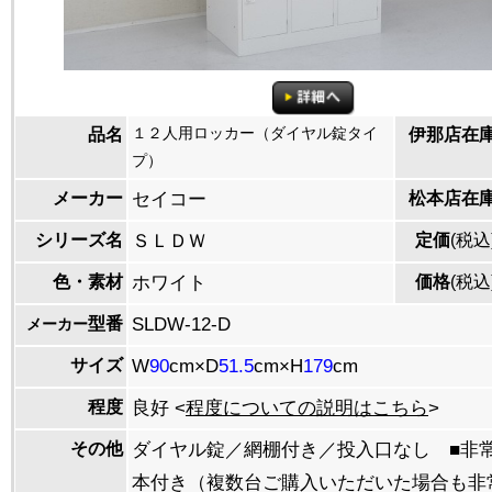
１２人用ロッカー（ダイヤル錠タイ
品名
伊那店在
プ）
メーカー
セイコー
松本店在
シリーズ名
ＳＬＤＷ
定価
(税込
色・素材
ホワイト
価格
(税込
型番
SLDW-12-D
メーカー
サイズ
W
90
cm×D
51.5
cm×H
179
cm
程度
良好 <
程度についての説明はこちら
>
その他
ダイヤル錠／網棚付き／投入口なし ■非
本付き（複数台ご購入いただいた場合も非