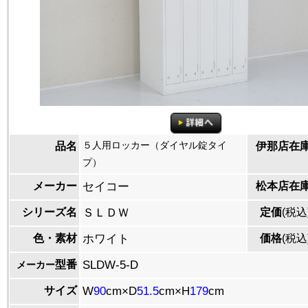
５人用ロッカー（ダイヤル錠タイ
品名
伊那店在
プ）
メーカー
セイコー
松本店在
シリーズ名
ＳＬＤＷ
定価
(税込
色・素材
ホワイト
価格
(税込
型番
SLDW-5-D
メーカー
サイズ
W
90
cm×D
51.5
cm×H
179
cm