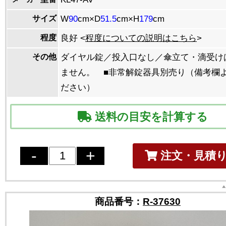
サイズ
W
90
cm×D
51.5
cm×H
179
cm
程度
良好 <
程度についての説明はこちら
>
その他
ダイヤル錠／投入口なし／傘立て・滴受け
ません。 ■非常解錠器具別売り（備考欄
ださい）
送料の目安を計算する
注文・見積
商品番号：
R-37630