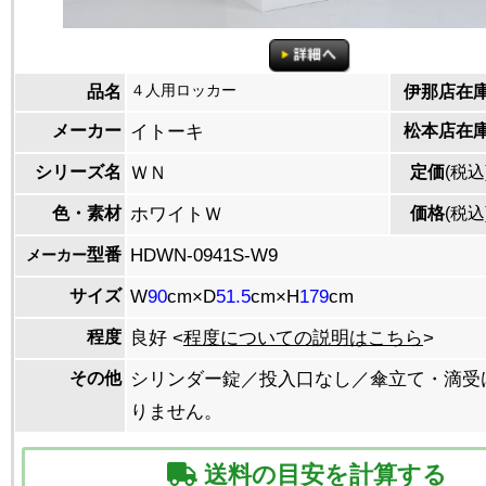
４人用ロッカー
品名
伊那店在
メーカー
イトーキ
松本店在
シリーズ名
ＷＮ
定価
(税込
色・素材
ホワイトＷ
価格
(税込
型番
HDWN-0941S-W9
メーカー
サイズ
W
90
cm×D
51.5
cm×H
179
cm
程度
良好 <
程度についての説明はこちら
>
その他
シリンダー錠／投入口なし／傘立て・滴受
りません。
送料の目安を計算する