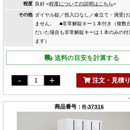
程度
良好 <
程度についての説明はこちら
>
その他
ダイヤル錠／投入口なし／傘立て・滴受け
ません。 ■非常解錠キー１本付き（複数
だいた場合も非常解錠キーは１本のみの付
ます）
送料の目安を計算する
注文・見積
商品番号：
R-37316