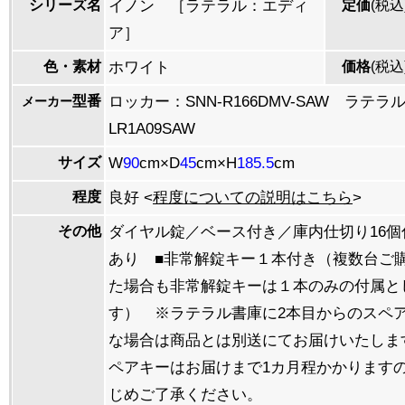
シリーズ名
イノン ［ラテラル：エディ
定価
(税込
ア］
色・素材
ホワイト
価格
(税込
型番
ロッカー：SNN-R166DMV-SAW ラテラル
メーカー
LR1A09SAW
サイズ
W
90
cm×D
45
cm×H
185.5
cm
程度
良好 <
程度についての説明はこちら
>
その他
ダイヤル錠／ベース付き／庫内仕切り16個
あり ■非常解錠キー１本付き（複数台ご
た場合も非常解錠キーは１本のみの付属と
す） ※ラテラル書庫に2本目からのスペ
な場合は商品とは別送にてお届けいたしま
ペアキーはお届けまで1カ月程かかります
じめご了承ください。