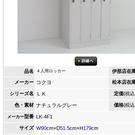
４人用ロッカー
品名
伊那店在
メーカー
コクヨ
松本店在
シリーズ名
ＬＫ
定価
(税込
色・素材
ナチュラルグレー
価格
(税込
型番
LK-4F1
メーカー
サイズ
W
90
cm×D
51.5
cm×H
179
cm