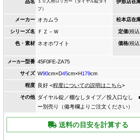
１０人用ロッカー（ダイヤル錠タイ
品名
伊那店在
プ）
メーカー
オカムラ
松本店在
シリーズ名
ＦＺ－Ｗ
定価
(税込
色・素材
ネオホワイト
価格
(税込
型番
45F0FE-ZA75
メーカー
サイズ
W
90
cm×D
45
cm×H
179
cm
程度
良好 <
程度についての説明はこちら
>
その他
ダイヤル錠／棚なしタイプ／投入口なし 
ー別売り（備考欄よりご注文ください）
送料の目安を計算する