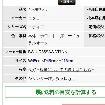
１人用ロッカー
品名
伊那店在
メーカー
コクヨ
松本店在
シリーズ名
エディア
定価
(税込
色・素材
本体：ホワイト 扉：ナチュ
価格
(税込
ラルオーク
型番
BWU-R85SAWDT1NN
メーカー
サイズ
W
45
cm×D
45
cm×H
216
cm
程度
良好 <
程度についての説明はこちら
>
その他
シリンダー錠／投入口なし
送料の目安を計算する