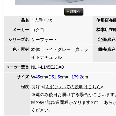
１人用ロッカー
品名
伊那店在
メーカー
コクヨ
松本店在
シリーズ名
シーフォート
定価
(税込
色・素材
本体：ライトグレー 扉：ラ
価格
(税込
イトナチュラル
型番
NLK-L145E2DA0
メーカー
サイズ
W
45
cm×D
51.5
cm×H
179.2
cm
程度
良好 <
程度についての説明はこちら
>
※鍵のみ後日お届けする場合がございます
鍵の納期は3週間程かかりますので、あら
ください。