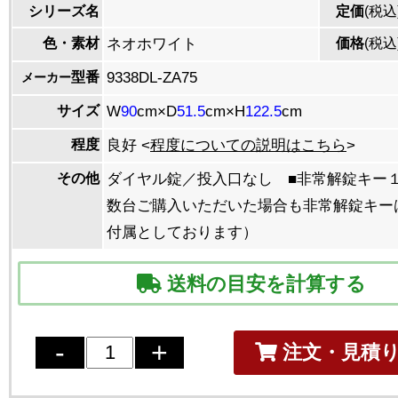
シリーズ名
定価
(税込
色・素材
ネオホワイト
価格
(税込
型番
9338DL-ZA75
メーカー
サイズ
W
90
cm×D
51.5
cm×H
122.5
cm
程度
良好 <
程度についての説明はこちら
>
その他
ダイヤル錠／投入口なし ■非常解錠キー
数台ご購入いただいた場合も非常解錠キー
付属としております）
送料の目安を計算する
注文・見積