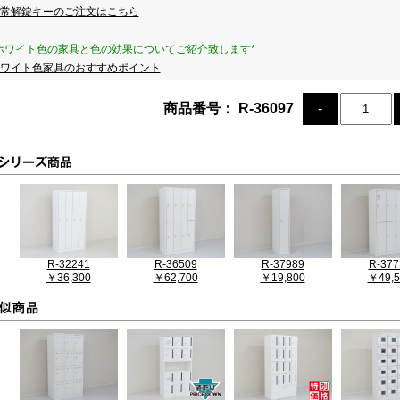
常解錠キーのご注文はこちら
ホワイト色の家具と色の効果についてご紹介致します*
ワイト色家具のおすすめポイント
商品番号： R-36097
R-32241
R-36509
R-37989
R-377
￥36,300
￥62,700
￥19,800
￥49,5