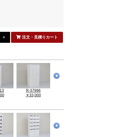
注文・見積りカート
13
R-37996
R-36260
R-36501
00
￥33,000
￥40,700
￥49,500