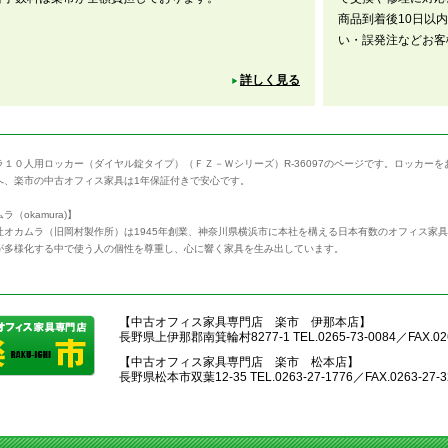
商品到着後10日以
い・誤発注などお客
詳しく見る
ラ１０人用ロッカー（ダイヤル錠タイプ）（ＦＺ－Ｗシリーズ）R-36097のページです。ロッカー
へ、楽市の中古オフィス家具は1年保証付きで安心です。
ラ（okamura)】
社オカムラ（旧岡村製作所）は1945年創業、神奈川県横浜市に本社を構える日本有数のオフィス家
が多様化する中で使う人の個性を尊重し、心に響く家具を生み出しています。
【中古オフィス家具専門店 楽市 伊那本店】
長野県上伊那郡南箕輪村8277-1 TEL.0265-73-0084／FAX.026
【中古オフィス家具専門店 楽市 松本店】
長野県松本市双葉12-35 TEL.0263-27-1776／FAX.0263-27-3