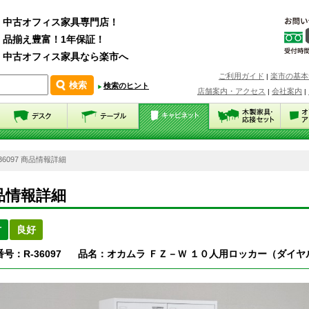
中古オフィス家具専門店！
品揃え豊富！1年保証！
中古オフィス家具なら楽市へ
ご利用ガイド
楽市の基本
|
検索のヒント
店舗案内・アクセス
会社案内
|
|
-36097 商品情報詳細
品情報詳細
古
良好
号：R-36097
品名：オカムラ ＦＺ－Ｗ １０人用ロッカー（ダイヤ