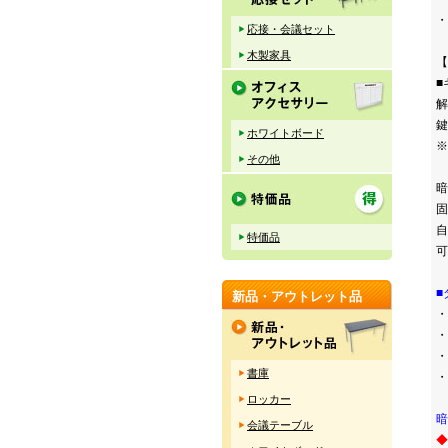
・
応接・会議セット
木製家具
【
■
解
鍵
ホワイトボード
※
その他
暗
固
自
特価品
可
■
新品・アウトレット品
・
・
・
書庫
・
ロッカー
暗
会議テーブル
◆