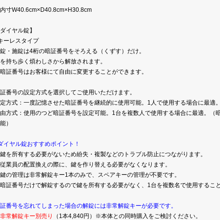
内寸W40.6cm×D40.8cm×H30.8cm
ダイヤル錠】
キーレスタイプ
錠・施錠は4桁の暗証番号をそろえる（くずす）だけ。
を持ち歩く煩わしさから解放されます。
暗証番号はお客様にて自由に変更することができます。
証番号の設定方式を選択してご使用いただけます。
定方式：一度記憶させた暗証番号を継続的に使用可能。1人で使用する場合に最適
由方式：使用のつど暗証番号を設定可能。1台を複数人で使用する場合に最適。（
能）
ダイヤル錠おすすめポイント！
鍵を所有する必要がないため紛失・複製などのトラブル防止につながります。
従業員の配置換えの際に、鍵を作り替える必要がなくなります。
鍵の管理は非常解錠キー1本のみで、スペアキーの管理が不要です。
暗証番号だけで解錠するので鍵を所有する必要がなく、1台を複数名で使用するこ
証番号を忘れてしまった場合の解錠には非常解錠キーが必要です。
非常解錠キー別売り
（1本4,840円）※本体との同時購入をご検討ください。