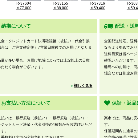
R-37604
R-33155
R-37316
R-368
￥77,000
￥88,000
￥59,400
￥59,4
納期について
配送・送
入金・クレジットカード決済確認後（後払い・代金引換
全国配送対応。送料
場合は、ご注文確定後）7営業日前後でのお届けとなりま
なるよう努めており
。
送料目安は当ページ
品量が多い場合、お届け地域によっては上記以上の日数
確認いただけます。
いただく場合がございます。
離島へのお届け、商
場合などは別途お見
詳しく見る
お支払い方法について
保証・返品
支払いは、銀行振込（前払い）・銀行振込（後払い）・
楽市では、商品に安
レジットカード決済・代金引換の4種類からお選びいただ
す。
ます。
保証期間内に通常の
引手数料は楽市が全額負担しております。
で交換や修理に対応