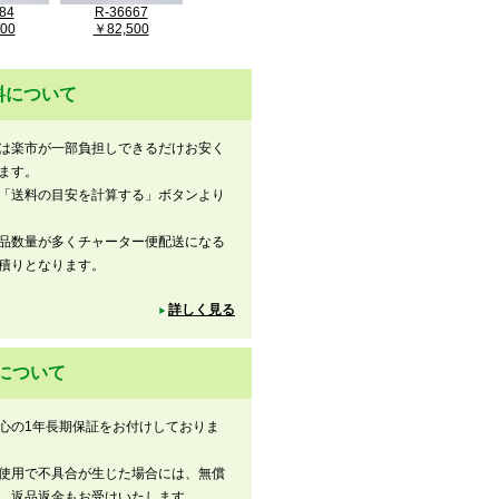
84
R-36667
R-36443
R-37390
00
￥82,500
￥99,000
￥55,000
料について
は楽市が一部負担しできるだけお安く
ます。
「送料の目安を計算する」ボタンより
品数量が多くチャーター便配送になる
積りとなります。
詳しく見る
について
心の1年長期保証をお付けしておりま
使用で不具合が生じた場合には、無償
。返品返金もお受けいたします。