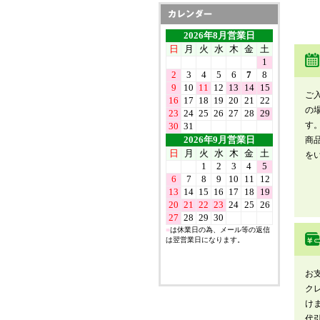
ご
の
す
商
を
お
ク
け
代