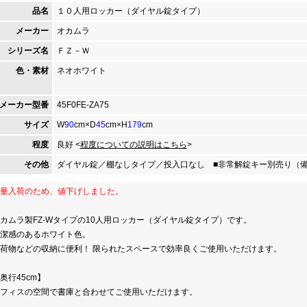
品名
１０人用ロッカー（ダイヤル錠タイプ）
メーカー
オカムラ
シリーズ名
ＦＺ－Ｗ
色・素材
ネオホワイト
メーカー型番
45F0FE-ZA75
サイズ
W
90
cm×D
45
cm×H
179
cm
程度
良好 <
程度についての説明はこちら
>
その他
ダイヤル錠／棚なしタイプ／投入口なし ■非常解錠キー別売り（
量入荷のため、値下げしました。
カムラ製FZ-Wタイプの10人用ロッカー（ダイヤル錠タイプ）です。
潔感のあるホワイト色。
荷物などの収納に便利！ 限られたスペースで効率良くご使用いただけます。
奥行45cm】
フィスの空間で書庫と合わせてご使用いただけます。