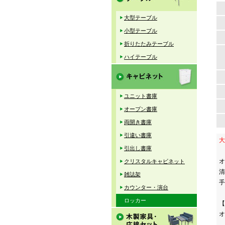
大型テーブル
小型テーブル
折りたたみテーブル
ハイテーブル
ユニット書庫
オープン書庫
両開き書庫
引違い書庫
大
引出し書庫
オ
クリスタルキャビネット
清
雑誌架
手
カウンター・演台
ロッカー
【
オ