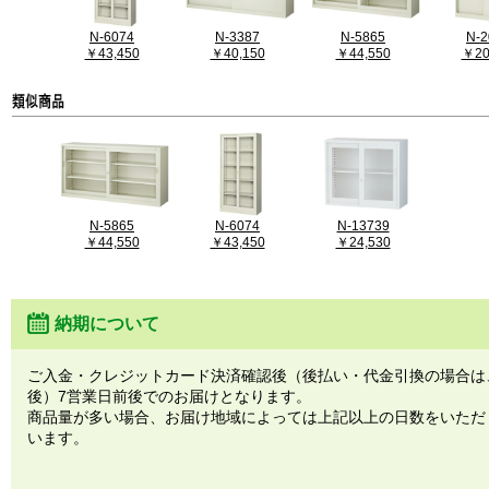
N-6074
N-3387
N-5865
N-2
￥43,450
￥40,150
￥44,550
￥20
N-5865
N-6074
N-13739
￥44,550
￥43,450
￥24,530
納期について
ご入金・クレジットカード決済確認後（後払い・代金引換の場合は
後）7営業日前後でのお届けとなります。
商品量が多い場合、お届け地域によっては上記以上の日数をいただ
います。