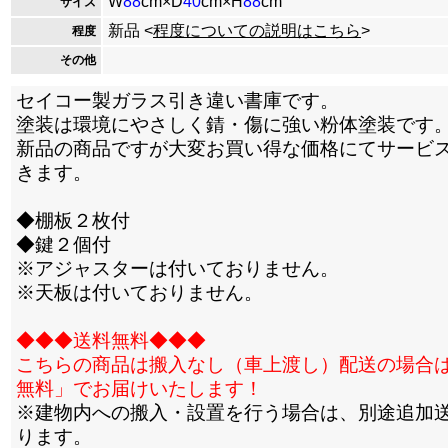
W
88
cm×D
40
cm×H
88
cm
サイズ
新品 <
程度についての説明はこちら
>
程度
その他
セイコー製ガラス引き違い書庫です。
塗装は環境にやさしく錆・傷に強い粉体塗装です
新品の商品ですが大変お買い得な価格にてサービ
きます。
◆棚板２枚付
◆鍵２個付
※アジャスターは付いておりません。
※天板は付いておりません。
◆◆◆送料無料◆◆◆
こちらの商品は搬入なし（車上渡し）配送の場合
無料」でお届けいたします！
※建物内への搬入・設置を行う場合は、別途追加
ります。