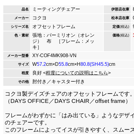
ミーティングチェアー
品名
伊那店在庫
コクヨ
メーカー
松本店在庫
オフセットフレーム
シリーズ名
定価
(税込)
張地：バーミリオン（オレン
色・素材
価格
(税込)
ジ） 布 ［フレーム：メッ
キ］
XY-COF4MK908-VN
メーカー型番
W
57.2
cm×D
55.8
cm×H
80.8(SH45.5)
cm
サイズ
良好 <
程度についての説明はこちら
>
程度
肘付き／キャスター付き
その他
コクヨ製デイズチェアのオフセットフレームです
（DAYS OFFICE／DAYS CHAIR／offset frame）
フレームがわずかに「はみ出ている」ようなデザ
のチェアーです。
このフレームによってイスが引きやすく、スムー