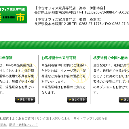
【中古オフィス家具専門店 楽市 伊那本店】
長野県上伊那郡南箕輪村8277-1 TEL.0265-73-0084／FAX.026
【中古オフィス家具専門店 楽市 松本店】
長野県松本市双葉12-35 TEL.0263-27-1776／FAX.0263-27-3
1年保証
お客様都合の返品可能
格安送料で全国へ配送
は、1年の商品長期保証
商品到着後10日以内にご連絡い
全国配送OK。送料は楽
けしております。保証期
ただければ、イメージ違い・誤
負担。送料ができるだけ
通常の使用で不具合が生
発注などお客様都合の返品にも
なるように努めておりま
合には、無償で交換や修
対応いたします。
客様のご要望に応じて、
応。返品返金もお受けい
※返品送料はお客様のご負担と
のオプションもお付けで
す。
なります。
す。
社案内
|
よくあるご質問
|
リンク集
|
お問い合わせ
|
サイトマップ
|
お知らせ
の流れ
|
配送・送料について