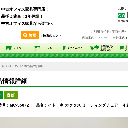
中古オフィス家具専門店！
品揃え豊富！1年保証！
中古オフィス家具なら楽市へ
ご利用ガイド
楽市の基本
|
検索のヒント
店舗案内・アクセス
会社案内
|
|
一覧
> MC-35672 商品情報詳細
品情報詳細
古
良好
号：MC-35672
品名：イトーキ カクタス ミーティングチェアー４