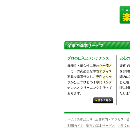
楽市の基本サービス
プロの仕入とメンテナンス
安心の
機能性・耐久性に優れた一流メ
楽市で
ーカーの高品質な中古オフィス
をお付
家具を厳選仕入れ。専門スタッ
間内に
フがひとつひとつ丁寧にメンテ
じた場
ナンスとクリーニングを行って
理に対
おります。
たしま
ホーム
|
楽市だより
|
店舗案内・アクセス
|
会
ご利用ガイド
|
楽市の基本サービス
|
ご注文