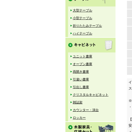
大型テーブル
小型テーブル
折りたたみテーブル
ハイテーブル
ユニット書庫
オープン書庫
両開き書庫
引違い書庫
イ
引出し書庫
ス
クリスタルキャビネット
※
雑誌架
・
カウンター・演台
ロッカー
【
安
・