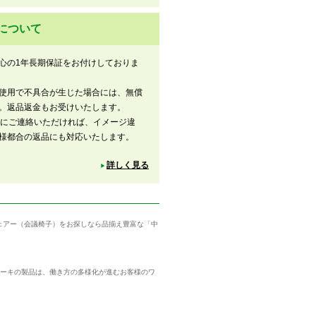
について
心の1年長期保証をお付けしておりま
使用で不具合が生じた場合には、無償
。返品返金もお受けいたします。
内にご連絡いただければ、イメージ違
様都合の返品にも対応いたします。
詳しく見る
チェアー（会議椅子）をお探しなら品揃え豊富な「中
トーキの製品は、働き方の多様化が進むお客様のワ