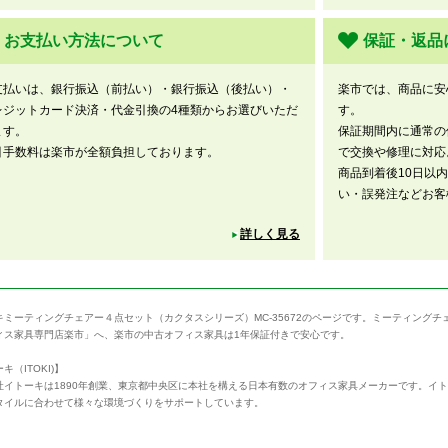
お支払い方法について
保証・返品
支払いは、銀行振込（前払い）・銀行振込（後払い）・
楽市では、商品に安
レジットカード決済・代金引換の4種類からお選びいただ
す。
ます。
保証期間内に通常の
引手数料は楽市が全額負担しております。
で交換や修理に対応
商品到着後10日以
い・誤発注などお客
詳しく見る
キミーティングチェアー４点セット（カクタスシリーズ）MC-35672のページです。ミーティング
ィス家具専門店楽市」へ、楽市の中古オフィス家具は1年保証付きで安心です。
キ（ITOKI)】
社イトーキは1890年創業、東京都中央区に本社を構える日本有数のオフィス家具メーカーです。イ
タイルに合わせて様々な環境づくりをサポートしています。