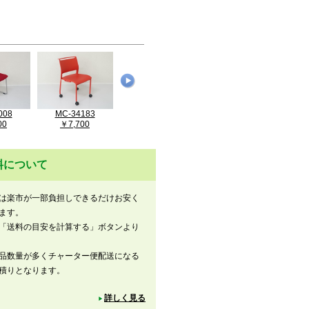
008
MC-34183
MC-36319
MC-37964
M
00
￥7,700
￥5,500
￥15,400
料について
は楽市が一部負担しできるだけお安く
ます。
「送料の目安を計算する」ボタンより
品数量が多くチャーター便配送になる
積りとなります。
詳しく見る