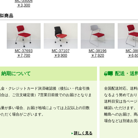
MC-35004
￥3,300
MC-37693
MC-37107
MC-38196
MC-38
￥7,700
￥9,900
￥7,920
￥6,6
納期について
配送・送
入金・クレジットカード決済確認後（後払い・代金引換
全国配送対応。送料
場合は、ご注文確定後）7営業日前後でのお届けとなりま
なるよう努めており
。
送料目安は当ページ
品量が多い場合、お届け地域によっては上記以上の日数
確認いただけます。
いただく場合がございます。
離島へのお届け、商
場合などは別途お見
詳しく見る