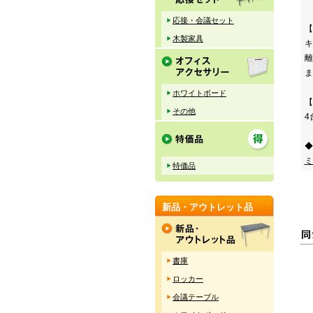
応接・会議セット
【
木製家具
キ
離
ま
ホワイトボード
【
その他
4
◆
ミ
特価品
新品・アウトレット品
書庫
ロッカー
会議テーブル