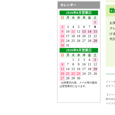
お
ク
け
代
イトー
古オフ
【イトー
株式会
ークス