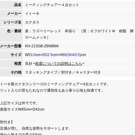
品名
ミーティングチェアー４点セット
メーカー
イトーキ
シリーズ名
カクタス
色・素材
座：ラズベリーレッド 布張り ［背：オフホワイトＷ 樹脂 脚
ロームメッキ］
メーカー型番
KH-215GB-Z9W8M4
サイズ
W
53.5
cm×D
52.5
cm×H
80(SH43.5)
cm
程度
良好 <
程度についての説明はこちら
>
その他
スタッキングタイプ／肘付き／キャスター付き
トーキ製カクタスシリーズのミーティングチェアー4点セットです。
リット入りの背もたれなので通気性もあり座り心地も快適です。
上記サイズは外寸です。
座面サイズW45cm×D42cm
肘付き】
定感が増し、自然な姿勢をサポートします。
床から肘までの高さ63cm。