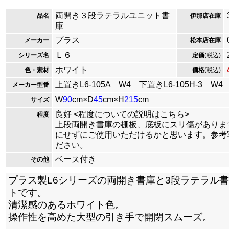
両開き３段ラテラルユニット書
品名
伊那店在庫
庫
プラス
メーカー
松本店在庫
Ｌ６
シリーズ名
定価
(税込)
ホワイト
色・素材
価格
(税込)
上置きL6-105A W4 下置きL6-105H-3 W4
メーカー型番
W
90
cm×D
45
cm×H
215
cm
サイズ
良好 <
程度についての説明はこちら
>
程度
上段両開き書庫の棚板、底板にスリ傷がありま
にせずにご使用いただけるかと思います。参考
ださい。
ベース付き
その他
プラス製L6シリーズの両開き書庫と3段ラテラル
トです。
清潔感のあるホワイト色。
操作性を高めた大型の引き手で開閉スムーズ。