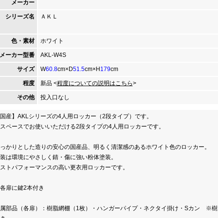
メーカー
シリーズ名
ＡＫＬ
色・素材
ホワイト
メーカー型番
AKL-W4S
サイズ
W
60.8
cm×D
51.5
cm×H
179
cm
程度
新品 <
程度についての説明はこちら
>
その他
投入口なし
国産】AKLシリーズの4人用ロッカー（2段タイプ）です。
スペースでお使いいただける2段タイプの4人用ロッカーです。
っかりとした造りの安心の国産品、明るく清潔感のあるホワイト色のロッカー。
装は環境にやさしく錆・傷に強い粉体塗装。
ストパフォーマンスの高い更衣用ロッカーです。
各扉に鍵2本付き
属部品（各扉）：樹脂網棚（1枚）・ハンガーパイプ・ネクタイ掛け・Sカン ※