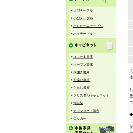
大型テーブル
小型テーブル
折りたたみテーブル
ハイテーブル
ユニット書庫
オープン書庫
【
両開き書庫
省
引違い書庫
引出し書庫
し
クリスタルキャビネット
塗
コ
雑誌架
カウンター・演台
◆
ロッカー
付