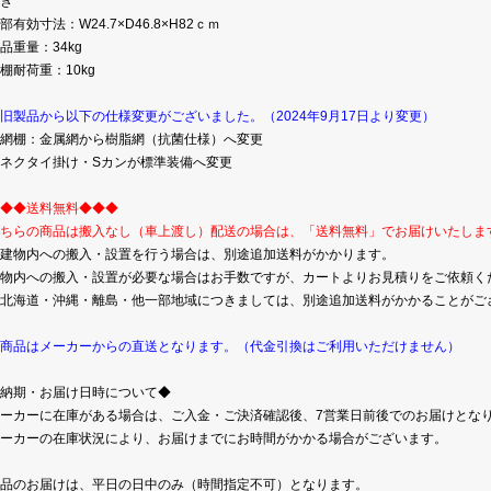
き
部有効寸法：W24.7×D46.8×H82ｃｍ
品重量：34kg
棚耐荷重：10kg
旧製品から以下の仕様変更がございました。（2024年9月17日より変更）
網棚：金属網から樹脂網（抗菌仕様）へ変更
ネクタイ掛け・Sカンが標準装備へ変更
◆◆送料無料◆◆◆
ちらの商品は搬入なし（車上渡し）配送の場合は、「送料無料」でお届けいたしま
建物内への搬入・設置を行う場合は、別途追加送料がかかります。
物内への搬入・設置が必要な場合はお手数ですが、カートよりお見積りをご依頼く
北海道・沖縄・離島・他一部地域につきましては、別途追加送料がかかることがご
商品はメーカーからの直送となります。（代金引換はご利用いただけません）
納期・お届け日時について◆
ーカーに在庫がある場合は、ご入金・ご決済確認後、7営業日前後でのお届けとな
ーカーの在庫状況により、お届けまでにお時間がかかる場合がございます。
品のお届けは、平日の日中のみ（時間指定不可）となります。