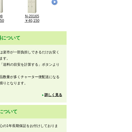
08
N-20165
N-27902
50
￥40,150
￥9,350
料について
は楽市が一部負担しできるだけお安く
ます。
「送料の目安を計算する」ボタンより
品数量が多くチャーター便配送になる
積りとなります。
詳しく見る
について
心の1年長期保証をお付けしておりま