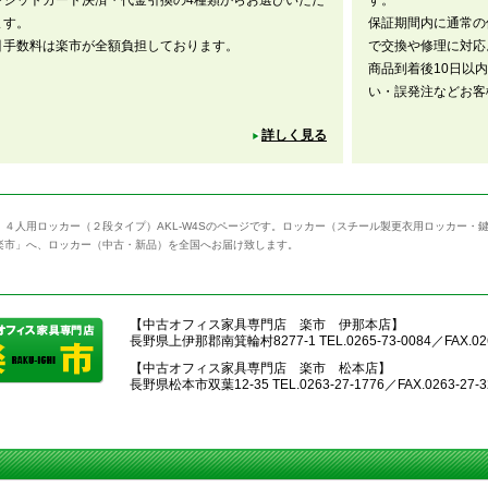
レジットカード決済・代金引換の4種類からお選びいただ
す。
ます。
保証期間内に通常の
引手数料は楽市が全額負担しております。
で交換や修理に対応
商品到着後10日以
い・誤発注などお客
詳しく見る
】４人用ロッカー（２段タイプ）AKL-W4Sのページです。ロッカー（スチール製更衣用ロッカー・
楽市」へ、ロッカー（中古・新品）を全国へお届け致します。
【中古オフィス家具専門店 楽市 伊那本店】
長野県上伊那郡南箕輪村8277-1 TEL.0265-73-0084／FAX.026
【中古オフィス家具専門店 楽市 松本店】
長野県松本市双葉12-35 TEL.0263-27-1776／FAX.0263-27-3