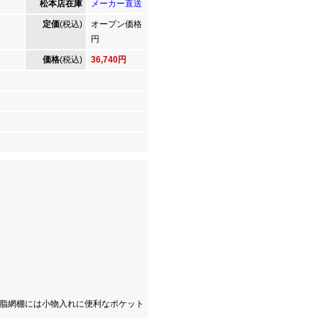
松本店在庫
メーカー直送
定価
(税込)
オープン価格
円
価格
(税込)
36,740円
樹脂網棚には小物入れに便利なポケット