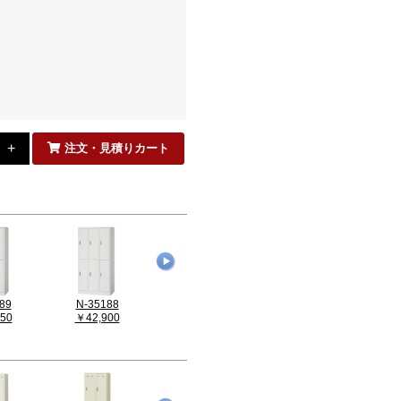
。
注文・見積りカート
89
N-35188
N-35187
N-35183
50
￥42,900
￥43,670
￥28,270