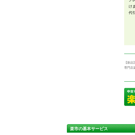
ク
け
代
【新品
専門店
楽市の基本サービス