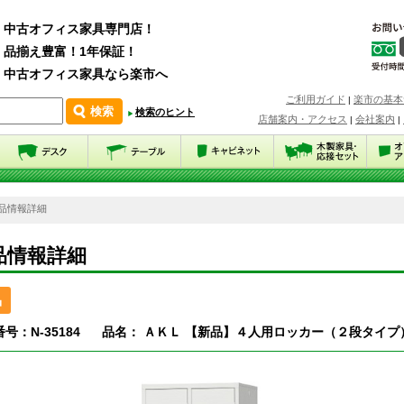
中古オフィス家具専門店！
品揃え豊富！1年保証！
中古オフィス家具なら楽市へ
ご利用ガイド
楽市の基本
|
検索のヒント
店舗案内・アクセス
会社案内
|
|
 商品情報詳細
品情報詳細
品
号：N-35184
品名： ＡＫＬ 【新品】４人用ロッカー（２段タイプ