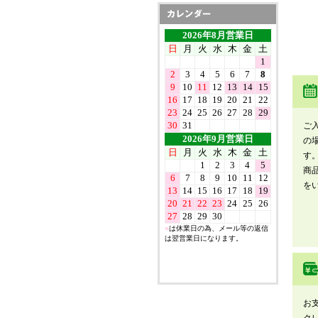
ご
の
す
商
を
お