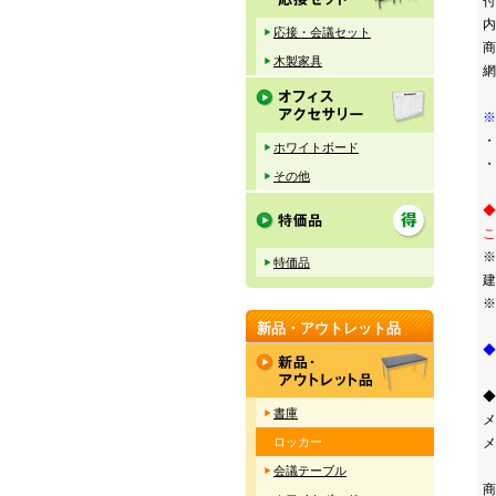
付
内
応接・会議セット
商
木製家具
網
※
・
ホワイトボード
・
その他
◆
こ
※
特価品
建
※
新品・アウトレット品
◆
◆
書庫
メ
ロッカー
メ
会議テーブル
商