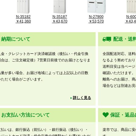
N-35182
N-35187
N-27900
N-60
￥41,360
￥43,670
￥53,570
￥43,4
納期について
配送・送
入金・クレジットカード決済確認後（後払い・代金引換
全国配送対応。送料
場合は、ご注文確定後）7営業日前後でのお届けとなりま
なるよう努めており
。
送料目安は当ページ
品量が多い場合、お届け地域によっては上記以上の日数
確認いただけます。
いただく場合がございます。
離島へのお届け、商
場合などは別途お見
詳しく見る
お支払い方法について
保証・返品
支払いは、銀行振込（前払い）・銀行振込（後払い）・
楽市では、商品に安