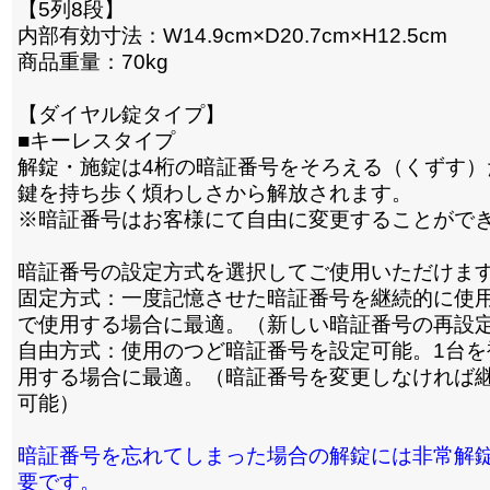
【5列8段】
内部有効寸法：W14.9cm×D20.7cm×H12.5cm
商品重量：70kg
【ダイヤル錠タイプ】
■キーレスタイプ
解錠・施錠は4桁の暗証番号をそろえる（くずす）
鍵を持ち歩く煩わしさから解放されます。
※暗証番号はお客様にて自由に変更することがで
暗証番号の設定方式を選択してご使用いただけま
固定方式：一度記憶させた暗証番号を継続的に使用
で使用する場合に最適。（新しい暗証番号の再設
自由方式：使用のつど暗証番号を設定可能。1台を
用する場合に最適。（暗証番号を変更しなければ
可能）
暗証番号を忘れてしまった場合の解錠には非常解
要です。