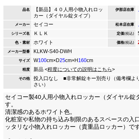
【新品】４０人用小物入れロッ
品名
伊那店在庫
カー（ダイヤル錠タイプ）
セイコー
メーカー
松本店在庫
ＫＬＫ
シリーズ名
定価
(税込)
ホワイト
色・素材
価格
(税込)
KLKW-S40-DWH
メーカー型番
W
100
cm×D
25
cm×H
160
cm
サイズ
新品 <
程度についての説明はこちら
>
程度
投入口なし ■非常解錠キー別売り（備考欄よ
その他
さい）
セイコー製40人用小物入れロッカー（ダイヤル錠
す。
清潔感のあるホワイト色。
化粧室や私物の持ち込み制限のあるスペースの入
ッタリな小物入れロッカー（貴重品ロッカー）で