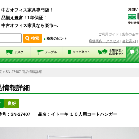
中古オフィス家具専門店！
品揃え豊富！1年保証！
中古オフィス家具なら楽市へ
ご利用ガイド
楽市の基本
|
検索のヒント
店舗案内・アクセス
会社案内
|
|
覧
> SN-27407 商品情報詳細
品情報詳細
古
良好
号：SN-27407
品名：イトーキ １０人用コートハンガー