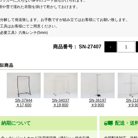
ロッカーに入らない厚手のコート類もかけられます。
雨や雪で濡れた衣類を掛けて乾かしておけます。
分解して発送致します。お手数ですが組み立てはお客様にてお願い致します。
工具はお客様にてご用意ください。
必要工具》六角レンチ(5mm)
商品番号： SN-27407
SN-37944
SN-34037
SN-36197
SN-21
￥17,600
￥19,800
￥9,900
￥9,9
納期について
配送・送