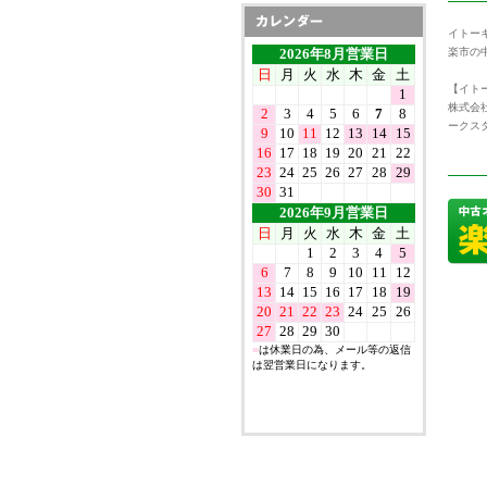
イトー
楽市の
【イトー
株式会
ークス