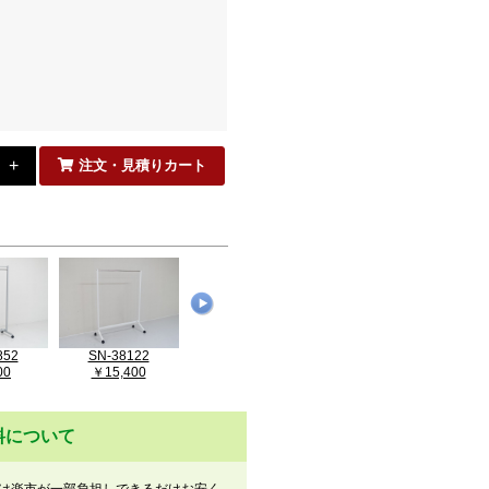
注文・見積りカート
852
SN-38122
SN-37614
SN-36172
S
00
￥15,400
￥9,900
￥9,900
料について