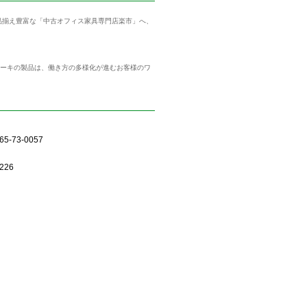
ら品揃え豊富な「中古オフィス家具専門店楽市」へ、
トーキの製品は、働き方の多様化が進むお客様のワ
5-73-0057
226