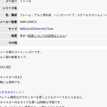
メーカー
イトーキ
シリーズ名
色・素材
フレーム：アルミ押出材 ハンガーパイプ：スチールクロームメッ
メーカー型番
VWH-209CS
サイズ
W
90
cm×D
50
cm×H
170
cm
程度
良好 <
程度についての説明はこちら
>
その他
トーキ製のコートハンガーです。
ルミ製の軽量タイプ。
10人用】
キャスター付き】
動にも便利です。
おすすめポイント！
フレーム構造なのでロッカーを置くよりもスペースをとりません。
キャスター付きタイプを選べば移動も可能です。