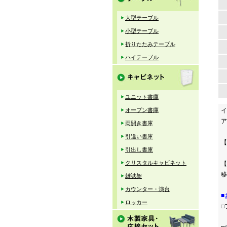
大型テーブル
小型テーブル
折りたたみテーブル
ハイテーブル
ユニット書庫
オープン書庫
イ
ア
両開き書庫
引違い書庫
【
引出し書庫
クリスタルキャビネット
【
移
雑誌架
カウンター・演台
■
ロッカー
□