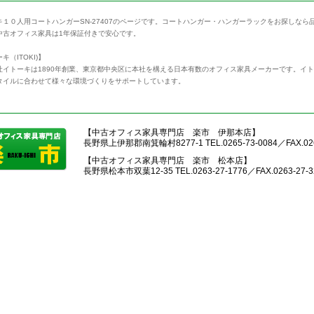
キ１０人用コートハンガーSN-27407のページです。コートハンガー・ハンガーラックをお探しな
中古オフィス家具は1年保証付きで安心です。
キ（ITOKI)】
社イトーキは1890年創業、東京都中央区に本社を構える日本有数のオフィス家具メーカーです。イ
タイルに合わせて様々な環境づくりをサポートしています。
【中古オフィス家具専門店 楽市 伊那本店】
長野県上伊那郡南箕輪村8277-1 TEL.0265-73-0084／FAX.026
【中古オフィス家具専門店 楽市 松本店】
長野県松本市双葉12-35 TEL.0263-27-1776／FAX.0263-27-3