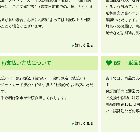
入金・クレジットカード決済確認後（後払い・代金引換
全国配送対応。送料
場合は、ご注文確定後）7営業日前後でのお届けとなりま
なるよう努めており
。
送料目安は当ページ
品量が多い場合、お届け地域によっては上記以上の日数
確認いただけます。
いただく場合がございます。
離島へのお届け、商
場合などは別途お見
詳しく見る
お支払い方法について
保証・返品
支払いは、銀行振込（前払い）・銀行振込（後払い）・
楽市では、商品に安
レジットカード決済・代金引換の4種類からお選びいただ
す。
ます。
保証期間内に通常の
引手数料は楽市が全額負担しております。
で交換や修理に対応
商品到着後10日以
い・誤発注などお客
詳しく見る