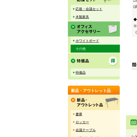
□
□
応接・会議セット
木製家具
◆
※
《
ホワイトボード
その他
特価品
新品・アウトレット品
書庫
ロッカー
会議テーブル