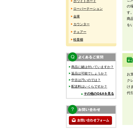
ご
ホワイトボード
の
ローパーテーション
す
金庫
商
カウンター
を
チェアー
軽量棚
商品に鍵は付いていますか？
返品は可能でしょうか？
お
中古は汚いのでは？
ク
配送料はいくらですか？
け
代
その他のQ&Aを見る