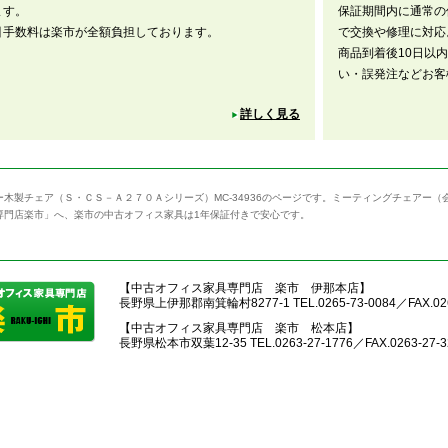
ます。
保証期間内に通常の
引手数料は楽市が全額負担しております。
で交換や修理に対応
商品到着後10日以
い・誤発注などお客
詳しく見る
ー木製チェア（Ｓ・ＣＳ－Ａ２７０Ａシリーズ）MC-34936のページです。ミーティングチェアー
専門店楽市」へ、楽市の中古オフィス家具は1年保証付きで安心です。
【中古オフィス家具専門店 楽市 伊那本店】
長野県上伊那郡南箕輪村8277-1 TEL.0265-73-0084／FAX.026
【中古オフィス家具専門店 楽市 松本店】
長野県松本市双葉12-35 TEL.0263-27-1776／FAX.0263-27-3