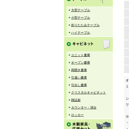
大型テーブル
小型テーブル
折りたたみテーブル
ハイテーブル
ユニット書庫
オープン書庫
両開き書庫
引違い書庫
オ
引出し書庫
ミ
クリスタルキャビネット
シ
雑誌架
リ
カウンター・演台
ロッカー
※
・
・