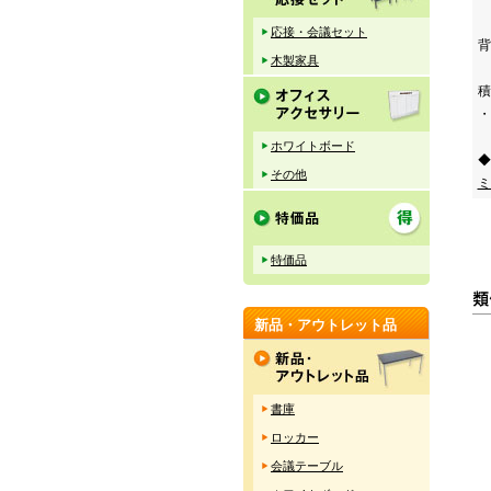
応接・会議セット
背
木製家具
積
・
ホワイトボード
◆
その他
ミ
特価品
新品・アウトレット品
書庫
ロッカー
会議テーブル