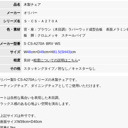
品名
木製チェア
メーカー
オリバー
シリーズ名
Ｓ・ＣＳ－Ａ２７０Ａ
色・素材
背・座：ブラウン（木目調）ラバーウッド成型合板 表面メラミン
板 脚：クロムメッキ スチールパイプ
メーカー型番
S･CS-A270A･BRV･WS
サイズ
W
48
cm×D
49
cm×H
81.5(SH43)
cm
程度
良好 <
程度についての説明はこちら
>
その他
スタッキングタイプ／肘なし／キャスターなし
リバー製S･CS-A270Aシリーズの木製チェアです。
ーティングチェア、ダイニングチェアとしてご使用いただけます。
ートは自然な風合いを表現した木目調。
ラックス感のある心地よい空間を演出します。
上記サイズは外寸です。
座面サイズW39cm×D40cm
質量4.3kg