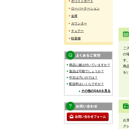
ホワイトボード
ローパーテーション
金庫
カウンター
チェアー
軽量棚
ご
の
す
商品に鍵は付いていますか？
商
返品は可能でしょうか？
を
中古は汚いのでは？
配送料はいくらですか？
その他のQ&Aを見る
お
ク