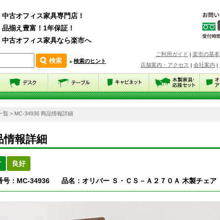
中古オフィス家具専門店！
品揃え豊富！1年保証！
中古オフィス家具なら楽市へ
ご利用ガイド
楽市の基本
|
検索のヒント
店舗案内・アクセス
会社案内
|
|
一覧
> MC-34936 商品情報詳細
品情報詳細
古
良好
号：MC-34936
品名：オリバー Ｓ・ＣＳ－Ａ２７０Ａ 木製チェア