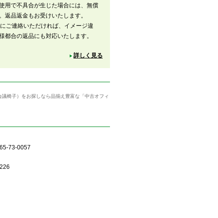
使用で不具合が生じた場合には、無償
。返品返金もお受けいたします。
内にご連絡いただければ、イメージ違
様都合の返品にも対応いたします。
詳しく見る
（会議椅子）をお探しなら品揃え豊富な「中古オフィ
5-73-0057
226