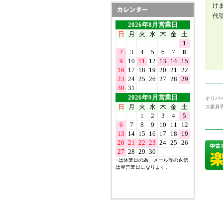
け
代
オリバ
ス家具