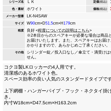
ＬＫ
シリーズ名
定価
(税込)
ホワイト
色・素材
価格
(税込)
LK-N4SAW
メーカー型番
W
90
cm×D
51.5
cm×H
179
cm
サイズ
良好 <
程度についての説明はこちら
>
程度
※2本目からのスペアキーが必要な場合は商品
お届けいたします。また、スペアキーはお届け
かかりますので、あらかじめご了承ください。
シリンダー錠／投入口なし／傘立て・滴受けは
その他
せん。
コクヨ製LKロッカーの4人用です。
清潔感のあるホワイト色。
スペース効率の良い人気のスタンダードタイプで
上下網棚・ハンガーパイプ・フック・ネクタイ掛
き。
内寸W18cm×D47.5cm×H163.2cm