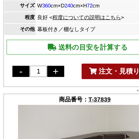
サイズ
W
360
cm×D
240
cm×H
72
cm
程度
良好 <
程度についての説明はこちら
>
その他
幕板付き／棚なしタイプ
送料の目安を計算する
注文・見積
商品番号：
T-37839