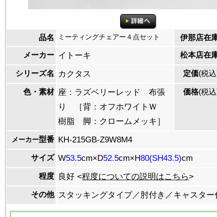
ミーティングチェアー４点セット
品名
伊那店在
メーカー
イトーキ
松本店在
シリーズ名
カクタス
定価
(税込
色・素材
座：ラズベリーレッド 布張
価格
(税込
り ［背：オフホワイトＷ
樹脂 脚：クロームメッキ］
型番
KH-215GB-Z9W8M4
メーカー
サイズ
W
53.5
cm×D
52.5
cm×H
80(SH43.5)
cm
程度
良好 <
程度についての説明はこちら
>
その他
スタッキングタイプ／肘付き／キャスター