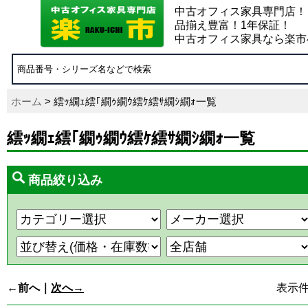
中古オフィス家具専門店！
品揃え豊富！1年保証！
中古オフィス家具なら楽市
ホーム
> 繧ｯ繝ｪ繧｢繝ｩ繝ｳ繧ｹ繧ｻ繝ｼ繝ｫ一覧
繧ｯ繝ｪ繧｢繝ｩ繝ｳ繧ｹ繧ｻ繝ｼ繝ｫ一覧
商品絞り込み
←前へ｜
次へ→
表示件数