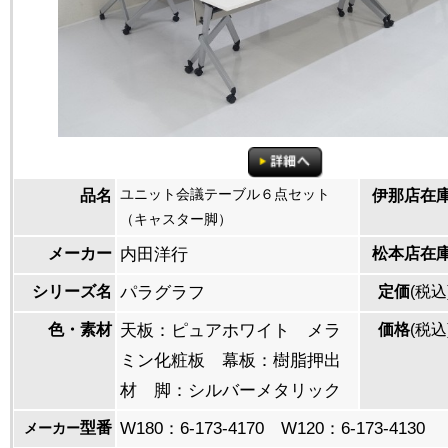
ユニット会議テーブル６点セット
品名
伊那店在
（キャスター脚）
メーカー
内田洋行
松本店在
シリーズ名
パラグラフ
定価
(税込
色・素材
天板：ピュアホワイト メラ
価格
(税込
ミン化粧板 幕板：樹脂押出
材 脚：シルバーメタリック
型番
W180：6-173-4170 W120：6-173-4130
メーカー