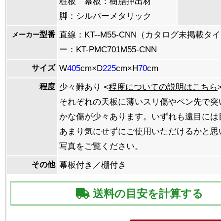
粧板 幕板：樹脂押出材
脚：シルバーメタリック
型番
直線：KT--M55-CNN（カタログ未掲載
メーカー
ー：KT-PMC701M55-CNN
サイズ
W
405
cm×D
225
cm×H
70
cm
程度
少々難あり <
程度についての説明はこちら
それぞれの天板に薄いスリ傷やペン先で突
かな傷が少々あります。いずれも遠目には
あまり気にせずにご使用いただけるかと思
写真をご覧ください。
その他
幕板付き／棚付き
送料の目安を計算する