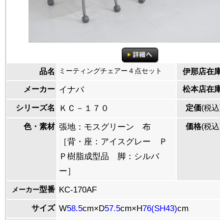
ミーティングチェアー４点セット
品名
伊那店在
メーカー
イナバ
松本店在
シリーズ名
ＫＣ－１７０
定価
(税込
色・素材
張地：モスグリーン 布
価格
(税込
［背・座：アイスグレー Ｐ
Ｐ樹脂成型品 脚：シルバ
ー］
型番
KC-170AF
メーカー
サイズ
W
58.5
cm×D
57.5
cm×H
76(SH43)
cm