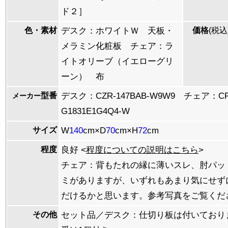
ド２］
色・素材
デスク：ホワイトＷ 天板・
価格
(税込
メラミン化粧板 チェア：ラ
イトオリーブ（イエローグリ
ーン） 布
型番
デスク：CZR-147BAB-W9W9 チェア：CR
メーカー
G1831E1G4Q4-W
サイズ
W
140
cm×D
70
cm×H
72
cm
程度
良好 <
程度についての説明はこちら
>
チェア：背もたれの縁に薄いスレ、肘パッ
ミがありますが、いずれもあまり気にせず
だけるかと思います。参考写真をご覧くだ
その他
セット品／デスク：仕切り板は付いており