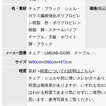
色・素材
チェア：ブラック シェル・
価格
(税込
ガラス繊維強化ポリプロピレ
ン樹脂 肘・ポリプロピレン
樹脂 脚・スチールパイプ
テーブル：天板・ホワイト
脚・ブラック
型番
チェア：L681AB-GG95 テーブル：-
メーカー
サイズ
W
90
cm×D
90
cm×H
72
cm
程度
良好 <
程度についての説明はこちら
>
チェア：シェルや肘に薄いスレが少々あり
程度は個体差がありますが、いずれも光が
はわかる程度であまり気にせずにご使用い
思います。参考写真をご覧ください。