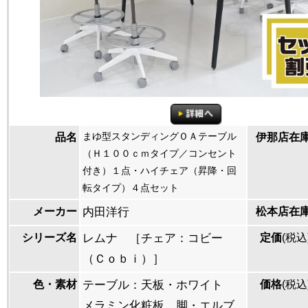
まゆ型スタンディングＯＡテーブル
品名
伊那店在
（Ｈ１００ｃｍタイプ／コンセント
付き）１点・ハイチェア（昇降・回
転タイプ）４点セット
メーカー
内田洋行
松本店在
シリーズ名
レムナ ［チェア：コビー
定価
(税込
（Ｃｏｂｉ）］
色・素材
テーブル：天板・ホワイト
価格
(税込
メラミン化粧板 脚・エルブ