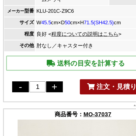
型番
KLU-201C-Z9C6
メーカー
サイズ
W
45.5
cm×D
50
cm×H
71.5(SH42.5)
cm
程度
良好 <
程度についての説明はこちら
>
その他
肘なし／キャスター付き
送料の目安を計算する
注文・見積
商品番号：
MO-37037