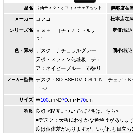
片袖デスク・オフィスチェアセット
品名
伊那店在
メーカー
コクヨ
松本店在
シリーズ名
ＢＳ＋ ［チェア：トルテ
定価
(税込
Ｒ］
色・素材
デスク：ナチュラルグレー
価格
(税込
天板・メラミン化粧板 チェ
ア：ネイビーブルー 布張り
型番
デスク：SD-BSE107LC3F11N チェア：KZ-
メーカー
T1B2
サイズ
W
100
cm×D
70
cm×H
70
cm
程度
良好 <
程度についての説明はこちら
>
■デスク：天板にわずかな色焼けがありま
度は個体差がありますが、いずれも目立ち