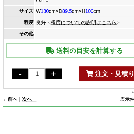
サイズ
W
180
cm×D
89.5
cm×H
100
cm
程度
良好 <
程度についての説明はこちら
>
その他
送料の目安を計算する
注文・見積
←前へ｜
次へ→
表示件数