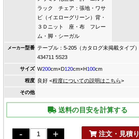
ラック チェア：張地・ワサ
ビ（イエローグリーン）背・
３Ｄニット 座・布 フレー
ム・脚・シーガル
型番
テーブル：5-205（カタログ未掲載タイプ
メーカー
434711 5S23
サイズ
W
200
cm×D
120
cm×H
100
cm
程度
良好 <
程度についての説明はこちら
>
その他
送料の目安を計算する
注文・見積