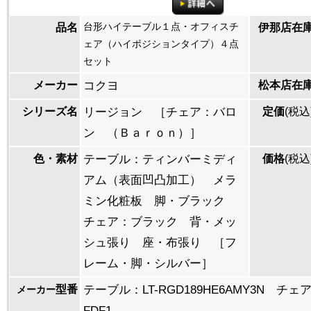
台形ハイテーブル１点・オフィスチ
品名
伊那店在
ェア（ハイポジションタイプ）４点
セット
メーカー
コクヨ
松本店在
シリーズ名
リージョン ［チェア：バロ
定価
(税込
ン （Ｂａｒｏｎ）］
色・素材
テーブル：ティンバーミディ
価格
(税込
アム（表面凹凸加工） メラ
ミン化粧板 脚・ブラック
チェア：ブラック 背・メッ
シュ張り 座・布張り ［フ
レーム・脚・シルバー］
型番
テーブル：LT-RGD189HE6AMY3N チェア
メーカー
FDF1