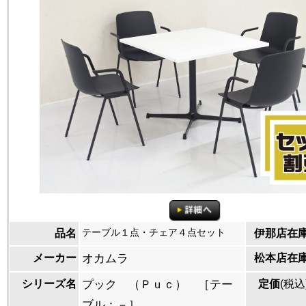
テーブル１点・チェア４点セット
品名
伊那店在
メーカー
オカムラ
松本店在
シリーズ名
プック （Ｐｕｃ） ［テー
定価
(税込
ブル：－］