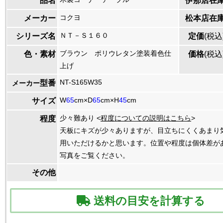
品名
伊那店在
コクヨ
メーカー
松本店在
ＮＴ－Ｓ１６０
シリーズ名
定価
(税込
ブラウン ポリウレタン塗装着色仕
色・素材
価格
(税込
上げ
NT-S165W35
型番
メーカー
W
65
cm×D
65
cm×H
45
cm
サイズ
少々難あり <
程度についての説明はこちら
>
程度
天板にキズが少々ありますが、目立ちにくくあまり
用いただけるかと思います。位置や程度は個体差が
写真をご覧ください。
その他
送料の目安を計算する