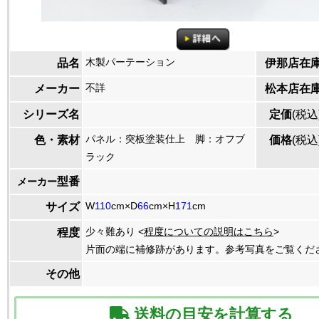
木製パーテーション
品名
伊那店在
不詳
メーカー
松本店在
シリーズ名
定価
(税込
パネル：突板塗装仕上 脚：オフブ
色・素材
価格
(税込
ラック
型番
メーカー
W
110
cm×D
66
cm×H
171
cm
サイズ
少々難あり <
程度についての説明はこちら
>
程度
片面の端に補修跡があります。参考写真をご覧くだ
その他
送料の目安を計算する