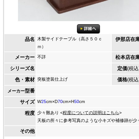
木製サイドテーブル（高さ５０ｃ
品名
伊那店在
ｍ）
不詳
メーカー
松本店在
シリーズ名
定価
(税込
突板塗装仕上げ
色・素材
価格
(税込
型番
メーカー
W
25
cm×D
70
cm×H
50
cm
サイズ
少々難あり <
程度についての説明はこちら
>
程度
天板の所々に参考写真のような小キズや補修跡が少
その他