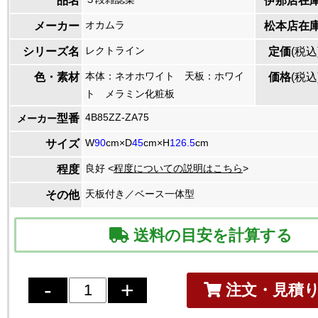
品名
伊那店在
オカムラ
メーカー
松本店在
レクトライン
シリーズ名
定価
(税込
本体：ネオホワイト 天板：ホワイ
色・素材
価格
(税込
ト メラミン化粧板
4B85ZZ-ZA75
型番
メーカー
W
90
cm×D
45
cm×H
126.5
cm
サイズ
良好 <
程度についての説明はこちら
>
程度
天板付き／ベース一体型
その他
送料の目安を計算する
注文・見積