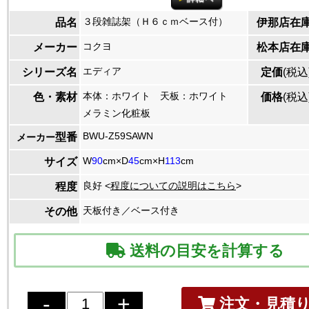
３段雑誌架（Ｈ６ｃｍベース付）
品名
伊那店在
コクヨ
メーカー
松本店在
エディア
シリーズ名
定価
(税込
本体：ホワイト 天板：ホワイト
色・素材
価格
(税込
メラミン化粧板
BWU-Z59SAWN
型番
メーカー
W
90
cm×D
45
cm×H
113
cm
サイズ
良好 <
程度についての説明はこちら
>
程度
天板付き／ベース付き
その他
送料の目安を計算する
注文・見積