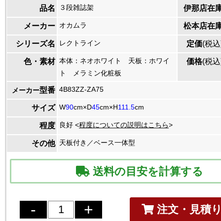
３段雑誌架
品名
伊那店在
オカムラ
メーカー
松本店在
レクトライン
シリーズ名
定価
(税込
本体：ネオホワイト 天板：ホワイ
色・素材
価格
(税込
ト メラミン化粧板
4B83ZZ-ZA75
型番
メーカー
W
90
cm×D
45
cm×H
111.5
cm
サイズ
良好 <
程度についての説明はこちら
>
程度
天板付き／ベース一体型
その他
送料の目安を計算する
注文・見積