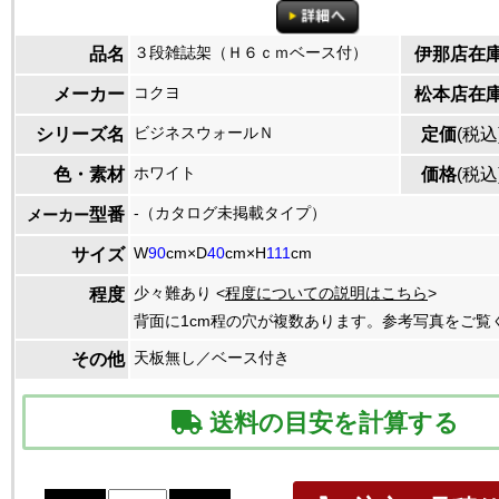
３段雑誌架（Ｈ６ｃｍベース付）
品名
伊那店在
コクヨ
メーカー
松本店在
ビジネスウォールＮ
シリーズ名
定価
(税込
ホワイト
色・素材
価格
(税込
-（カタログ未掲載タイプ）
型番
メーカー
W
90
cm×D
40
cm×H
111
cm
サイズ
少々難あり <
程度についての説明はこちら
>
程度
背面に1cm程の穴が複数あります。参考写真をご覧
天板無し／ベース付き
その他
送料の目安を計算する