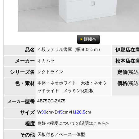
４段ラテラル書庫（幅９０ｃｍ）
品名
伊那店在
オカムラ
メーカー
松本店在
レクトライン
シリーズ名
定価
(税込
本体：ネオホワイト 天板：ネオウ
色・素材
価格
(税込
ッドライト メラミン化粧板
4B75ZC-ZA75
型番
メーカー
W
90
cm×D
45
cm×H
126.5
cm
サイズ
良好 <
程度についての説明はこちら
>
程度
天板付き／ベース一体型
その他