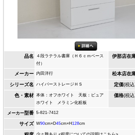
４段ラテラル書庫（Ｈ６ｃｍベース
品名
伊那店在
付）
内田洋行
メーカー
松本店在
ハイパーストレージＨＳ
シリーズ名
定価
(税込
本体：オフホワイト 天板：ピュア
色・素材
価格
(税込
ホワイト メラミン化粧板
5-821-7412
型番
メーカー
W
90
cm×D
45
cm×H
128
cm
サイズ
少々難あり <
程度についての説明はこちら
>
程度