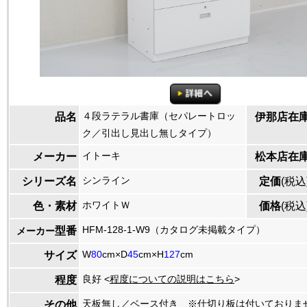
４段ラテラル書庫（セパレートロッ
品名
伊那店在
ク／引出し見出し無しタイプ）
イトーキ
メーカー
松本店在
シンライン
シリーズ名
定価
(税込
ホワイトＷ
色・素材
価格
(税込
HFM-128-1-W9（カタログ未掲載タイプ）
型番
メーカー
W
80
cm×D
45
cm×H
127
cm
サイズ
良好 <
程度についての説明はこちら
>
程度
天板無し／ベース付き ※仕切り板は付いておりま
その他