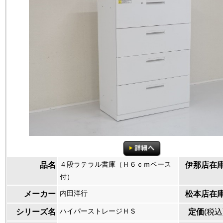
４段ラテラル書庫（Ｈ６ｃｍベース
品名
伊那店在
付）
内田洋行
メーカー
松本店在
ハイパーストレージＨＳ
シリーズ名
定価
(税込