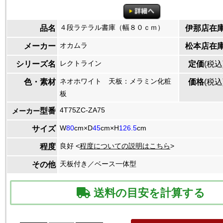
４段ラテラル書庫（幅８０ｃｍ）
品名
伊那店在
オカムラ
メーカー
松本店在
レクトライン
シリーズ名
定価
(税込
ネオホワイト 天板：メラミン化粧
色・素材
価格
(税込
板
4T75ZC-ZA75
型番
メーカー
W
80
cm×D
45
cm×H
126.5
cm
サイズ
良好 <
程度についての説明はこちら
>
程度
天板付き／ベース一体型
その他
送料の目安を計算する