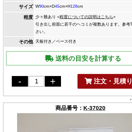
W
90
cm×D
45
cm×H
128
cm
サイズ
少々難あり <
程度についての説明はこちら
>
程度
引き出し前面に若干のヘコミが複数あります。参考
さい。
天板付き／ベース付き
その他
送料の目安を計算する
注文・見積
商品番号：
K-37020