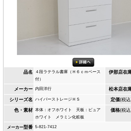
４段ラテラル書庫（Ｈ６ｃｍベース
品名
伊那店在
付）
内田洋行
メーカー
松本店在
ハイパーストレージＨＳ
シリーズ名
定価
(税込
本体：オフホワイト 天板：ピュア
色・素材
価格
(税込
ホワイト メラミン化粧板
5-821-7412
型番
メーカー