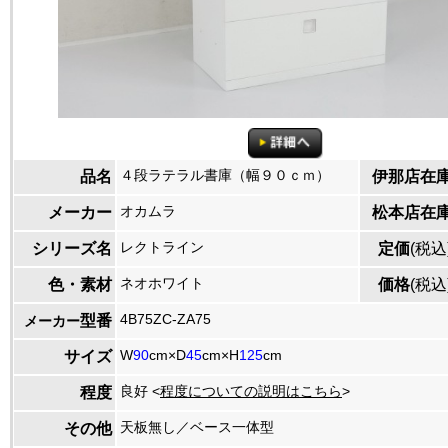
４段ラテラル書庫（幅９０ｃｍ）
品名
伊那店在
オカムラ
メーカー
松本店在
レクトライン
シリーズ名
定価
(税込
ネオホワイト
色・素材
価格
(税込
4B75ZC-ZA75
型番
メーカー
W
90
cm×D
45
cm×H
125
cm
サイズ
良好 <
程度についての説明はこちら
>
程度
天板無し／ベース一体型
その他