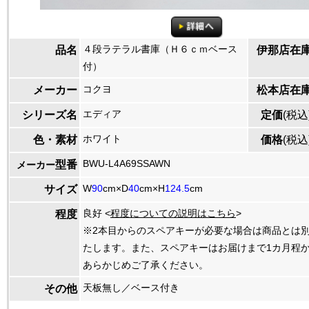
４段ラテラル書庫（Ｈ６ｃｍベース
品名
伊那店在
付）
コクヨ
メーカー
松本店在
エディア
シリーズ名
定価
(税込
ホワイト
色・素材
価格
(税込
BWU-L4A69SSAWN
型番
メーカー
W
90
cm×D
40
cm×H
124.5
cm
サイズ
良好 <
程度についての説明はこちら
>
程度
※2本目からのスペアキーが必要な場合は商品とは
たします。また、スペアキーはお届けまで1カ月程
あらかじめご了承ください。
天板無し／ベース付き
その他