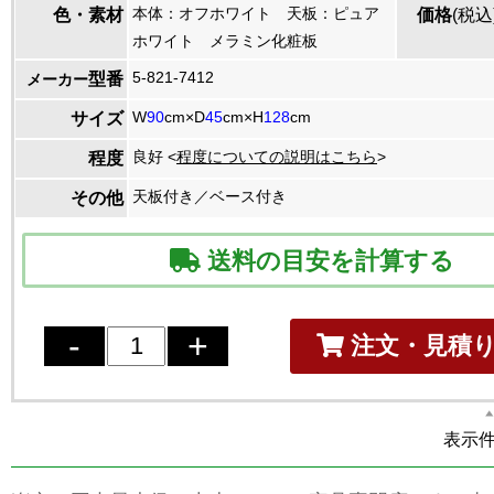
本体：オフホワイト 天板：ピュア
色・素材
価格
(税込
ホワイト メラミン化粧板
5-821-7412
型番
メーカー
W
90
cm×D
45
cm×H
128
cm
サイズ
良好 <
程度についての説明はこちら
>
程度
天板付き／ベース付き
その他
送料の目安を計算する
注文・見積
表示件数