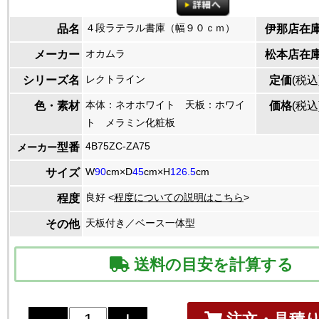
４段ラテラル書庫（幅９０ｃｍ）
品名
伊那店在
オカムラ
メーカー
松本店在
レクトライン
シリーズ名
定価
(税込
本体：ネオホワイト 天板：ホワイ
色・素材
価格
(税込
ト メラミン化粧板
4B75ZC-ZA75
型番
メーカー
W
90
cm×D
45
cm×H
126.5
cm
サイズ
良好 <
程度についての説明はこちら
>
程度
天板付き／ベース一体型
その他
送料の目安を計算する