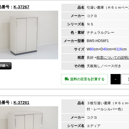
品番号：
K-37267
品名
引違い書庫（Ｈ６ｃｍベー
メーカー
コクヨ
シリーズ名
ＮＳ
色・素材
ナチュラルグレー
メーカー
型番
BWS-HD58F1
サイズ
W
80
cm×D
40
cm×H
116
cm
程度
良好 <
程度についての説明
その他
天板無し／ベース付き
送料の目安を計算する
品番号：
K-37261
品名
３枚引違い書庫（Ｈ６ｃｍ
付・レールシルバー色）
メーカー
コクヨ
シリーズ名
エディア