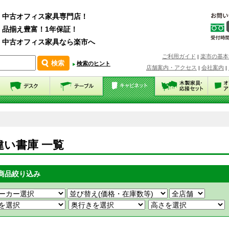
中古オフィス家具専門店！
品揃え豊富！1年保証！
中古オフィス家具なら楽市へ
ご利用ガイド
楽市の基本
|
検索のヒント
店舗案内・アクセス
会社案内
|
|
違い書庫 一覧
商品絞り込み