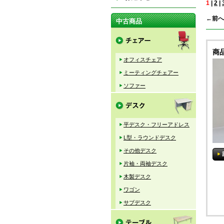
1
|
2
|
←前へ
中古商品
商
オフィスチェア
ミーティングチェアー
ソファー
平デスク・フリーアドレス
L型・ラウンドデスク
その他デスク
片袖・両袖デスク
木製デスク
ワゴン
サブデスク