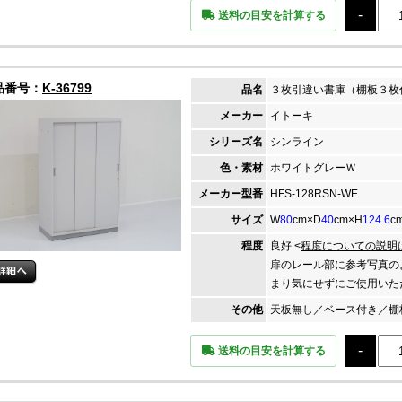
送料の目安を計算する
品番号：
K-36799
品名
３枚引違い書庫（棚板３枚
メーカー
イトーキ
シリーズ名
シンライン
色・素材
ホワイトグレーＷ
メーカー
型番
HFS-128RSN-WE
サイズ
W
80
cm×D
40
cm×H
124.6
c
程度
良好 <
程度についての説明
扉のレール部に参考写真の
まり気にせずにご使用いた
その他
天板無し／ベース付き／棚
送料の目安を計算する