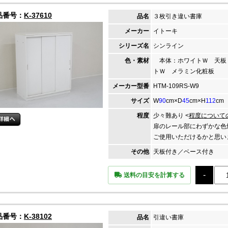
品番号：
K-37610
品名
３枚引き違い書庫
メーカー
イトーキ
シリーズ名
シンライン
色・素材
本体：ホワイトＷ 天板
トＷ メラミン化粧板
メーカー
型番
HTM-109RS-W9
サイズ
W
90
cm×D
45
cm×H
112
cm
程度
少々難あり <
程度について
扉のレール部にわずかな色
ご使用いただけるかと思い
その他
天板付き／ベース付き
送料の目安を計算する
品番号：
K-38102
品名
引違い書庫