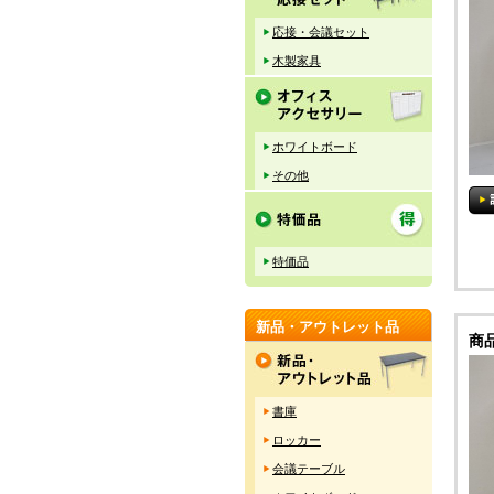
応接・会議セット
木製家具
ホワイトボード
その他
特価品
新品・アウトレット品
商
書庫
ロッカー
会議テーブル