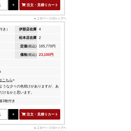
注文・見積りカート
付き）
伊那店在庫
4
松本店在庫
2
定価
(税込)
165,770円
価格
(税込)
23,100円
m
はこちら
>
ような少々の色焼けがありますが、あ
だけるかと思います。
板3枚付き
注文・見積りカート