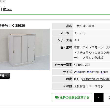
3
|
4
｜
次へ→
品番号：
K-38030
品名
３枚引違い書庫
メーカー
オカムラ
シリーズ名
４２
色・素材
本体：ライトスモーク 天
トナチュラル（カタログ未
ー） メラミン化粧板
メーカー
型番
4249ZL-Z13
サイズ
W
90
cm×D
45
cm×H
112
cm
程度
良好 <
程度についての説明
その他
天板付き／ベース付き
送料の目安を計算する