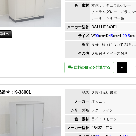
色・素材
本体：ナチュラルグレー 
チュラルグレー メラミ
レール：シルバー色
メーカー
型番
BWU-HD349F1
サイズ
W
90
cm×D
45
cm×H
99.5
cm
程度
良好 <
程度についての説明
その他
天板付き／ベース付き
送料の目安を計算する
品番号：
K-38001
品名
３枚引違い書庫
メーカー
オカムラ
シリーズ名
レクトライン
色・素材
ライトスモーク
メーカー
型番
4B43ZL-Z13