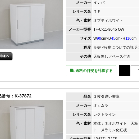
メーカー
イナバ
シリーズ名
ＴＦ
色・素材
オプティホワイト
メーカー
型番
TF-C-11-9045 OW
サイズ
W
90
cm×D
45
cm×H
110
cm
程度
良好 <
程度についての説明
その他
天板無し／ベース付き
送料の目安を計算する
品番号：
K-37872
品名
３枚引違い書庫
メーカー
オカムラ
シリーズ名
レクトライン
色・素材
本体：ネオホワイト 天板
ト メラミン化粧板