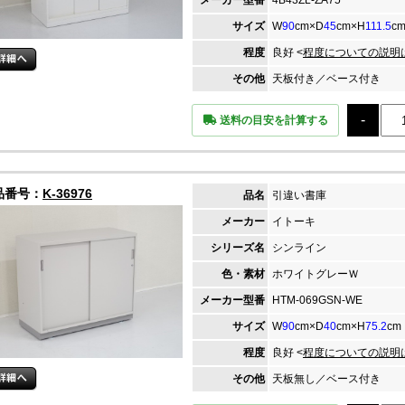
メーカー
型番
4B43ZL-ZA75
サイズ
W
90
cm×D
45
cm×H
111.5
c
程度
良好 <
程度についての説明
その他
天板付き／ベース付き
送料の目安を計算する
品番号：
K-36976
品名
引違い書庫
メーカー
イトーキ
シリーズ名
シンライン
色・素材
ホワイトグレーＷ
メーカー
型番
HTM-069GSN-WE
サイズ
W
90
cm×D
40
cm×H
75.2
cm
程度
良好 <
程度についての説明
その他
天板無し／ベース付き