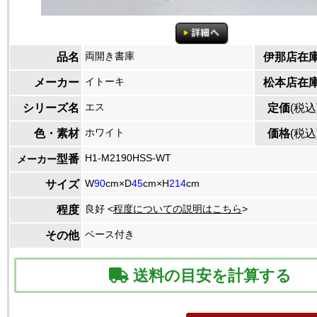
両開き書庫
品名
伊那店在
イトーキ
メーカー
松本店在
エス
シリーズ名
定価
(税込
ホワイト
色・素材
価格
(税込
H1-M2190HSS-WT
型番
メーカー
W
90
cm×D
45
cm×H
214
cm
サイズ
良好 <
程度についての説明はこちら
>
程度
ベース付き
その他
送料の目安を計算する