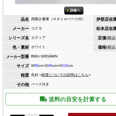
両開き書庫（Ｈ６ｃｍベース付）
品名
伊那店在
コクヨ
メーカー
松本店在
エディア
シリーズ名
定価
(税込
ホワイト
色・素材
価格
(税込
BWU-S89SAWN
型番
メーカー
W
90
cm×D
45
cm×H
216
cm
サイズ
良好 <
程度についての説明はこちら
>
程度
ベース付き
その他
送料の目安を計算する