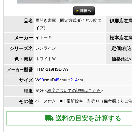
両開き書庫（固定方式ダイヤル錠タ
品名
伊那店在
イプ）
イトーキ
メーカー
松本店在
シンライン
シリーズ名
定価
(税込
ホワイトＷ
色・素材
価格
(税込
HTM-219HSL-W9
型番
メーカー
W
90
cm×D
45
cm×H
214
cm
サイズ
良好 <
程度についての説明はこちら
>
程度
ベース付き ■非常解錠キー別売り（備考欄よりご
その他
送料の目安を計算する