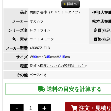
両開き書庫（Ｄ４５ｃｍタイプ）
品名
伊那店在
オカムラ
メーカー
松本店在
レクトライン
シリーズ名
定価
(税込
ライトスモーク
色・素材
価格
(税込
4B38ZZ-Z13
型番
メーカー
W
90
cm×D
45
cm×H
215
cm
サイズ
良好 <
程度についての説明はこちら
>
程度
ベース付き
その他
送料の目安を計算する
注文・見積