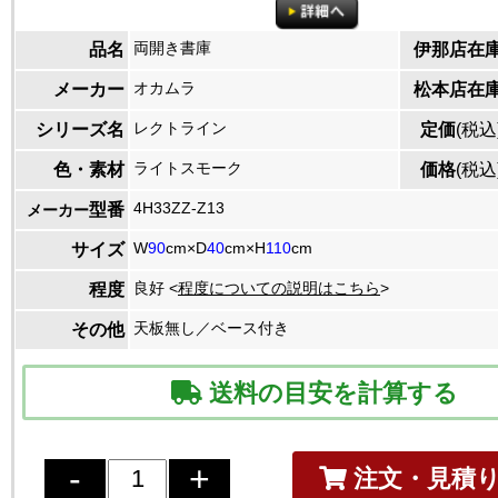
両開き書庫
品名
伊那店在
オカムラ
メーカー
松本店在
レクトライン
シリーズ名
定価
(税込
ライトスモーク
色・素材
価格
(税込
4H33ZZ-Z13
型番
メーカー
W
90
cm×D
40
cm×H
110
cm
サイズ
良好 <
程度についての説明はこちら
>
程度
天板無し／ベース付き
その他
送料の目安を計算する
注文・見積