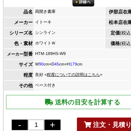
両開き書庫
品名
伊那店在
イトーキ
メーカー
松本店在
シンライン
シリーズ名
定価
(税込
ホワイトＷ
色・素材
価格
(税込
HTM-189HS-W9
型番
メーカー
W
90
cm×D
45
cm×H
179
cm
サイズ
良好 <
程度についての説明はこちら
>
程度
ベース付き
その他
送料の目安を計算する
注文・見積