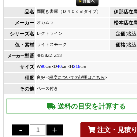
両開き書庫（Ｄ４０ｃｍタイプ）
品名
伊那店在
オカムラ
メーカー
松本店在
レクトライン
シリーズ名
定価
(税込
ライトスモーク
色・素材
価格
(税込
4H38ZZ-Z13
型番
メーカー
W
90
cm×D
40
cm×H
215
cm
サイズ
良好 <
程度についての説明はこちら
>
程度
ベース付き
その他
送料の目安を計算する
注文・見積