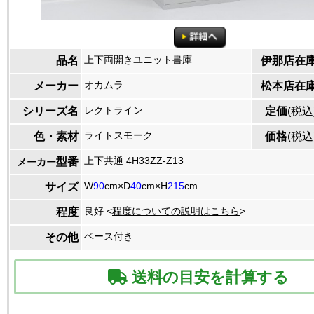
上下両開きユニット書庫
品名
伊那店在
オカムラ
メーカー
松本店在
レクトライン
シリーズ名
定価
(税込
ライトスモーク
色・素材
価格
(税込
上下共通 4H33ZZ-Z13
型番
メーカー
W
90
cm×D
40
cm×H
215
cm
サイズ
良好 <
程度についての説明はこちら
>
程度
ベース付き
その他
送料の目安を計算する