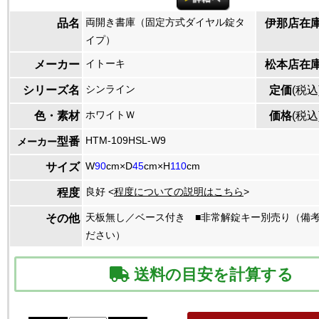
両開き書庫（固定方式ダイヤル錠タ
品名
伊那店在
イプ）
イトーキ
メーカー
松本店在
シンライン
シリーズ名
定価
(税込
ホワイトＷ
色・素材
価格
(税込
HTM-109HSL-W9
型番
メーカー
W
90
cm×D
45
cm×H
110
cm
サイズ
良好 <
程度についての説明はこちら
>
程度
天板無し／ベース付き ■非常解錠キー別売り（備
その他
ださい）
送料の目安を計算する