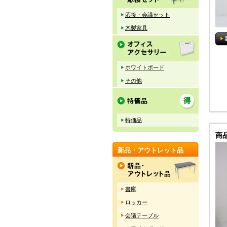
応接・会議セット
木製家具
ホワイトボード
その他
特価品
商
新品・アウトレット品
書庫
ロッカー
会議テーブル