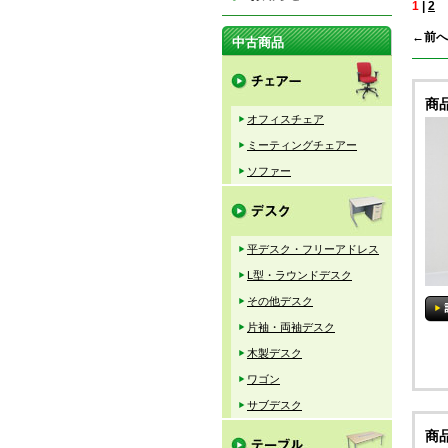
1
|
2
←前へ
中古商品
商
オフィスチェア
ミーティングチェアー
ソファー
平デスク・フリーアドレス
L型・ラウンドデスク
その他デスク
片袖・両袖デスク
木製デスク
ワゴン
サブデスク
商