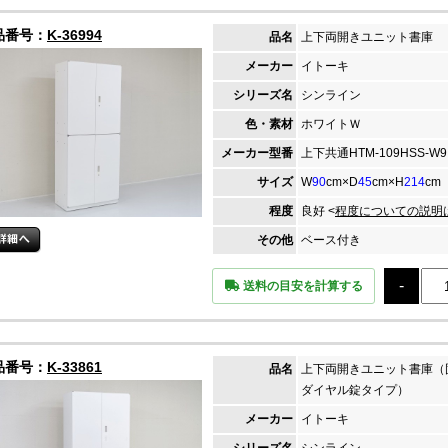
品番号：
K-36994
品名
上下両開きユニット書庫
メーカー
イトーキ
シリーズ名
シンライン
色・素材
ホワイトＷ
メーカー
型番
上下共通HTM-109HSS-W9
サイズ
W
90
cm×D
45
cm×H
214
cm
程度
良好 <
程度についての説明
その他
ベース付き
送料の目安を計算する
品番号：
K-33861
品名
上下両開きユニット書庫（
ダイヤル錠タイプ）
メーカー
イトーキ