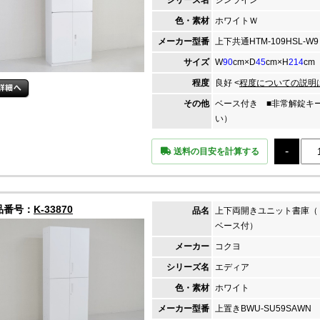
シリーズ名
シンライン
色・素材
ホワイトＷ
メーカー
型番
上下共通HTM-109HSL-W9
サイズ
W
90
cm×D
45
cm×H
214
cm
程度
良好 <
程度についての説明
その他
ベース付き ■非常解錠キ
い）
送料の目安を計算する
品番号：
K-33870
品名
上下両開きユニット書庫（
ベース付）
メーカー
コクヨ
シリーズ名
エディア
色・素材
ホワイト
メーカー
型番
上置きBWU-SU59SAWN 