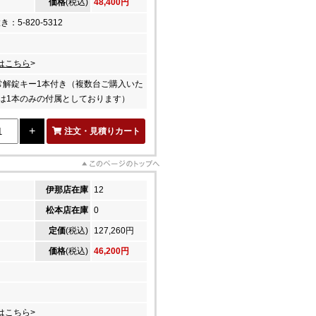
価格
(税込)
48,400円
：5-820-5312
はこちら
>
常解錠キー1本付き（複数台ご購入いた
は1本のみの付属としております）
注文・見積りカート
伊那店在庫
12
松本店在庫
0
定価
(税込)
127,260円
価格
(税込)
46,200円
はこちら
>