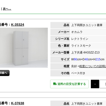
｜
次へ→
品番号：
K-35324
品名
上下両開きユニット書庫
メーカー
オカムラ
シリーズ名
レクトライン
色・素材
ライトスモーク
メーカー
型番
上下共通 4H33ZZ-Z13
サイズ
W
90
cm×D
40
cm×H
215
cm
程度
良好 <
程度についての説明
その他
ベース付き
送料の目安を計算する
品番号：
K-37638
品名
上下両開きユニット書庫