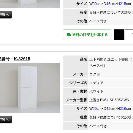
サイズ
W
90
cm×D
45
cm×H
215
cm
程度
良好 <
程度についての説明
その他
ベース付き
送料の目安を計算する
品番号：
K-32615
品名
上下両開きユニット書庫（
ベース付）
メーカー
コクヨ
シリーズ名
エディア
色・素材
ホワイト
メーカー
型番
上置きBWU-SU59SAWN 
サイズ
W
90
cm×D
45
cm×H
216
cm
程度
良好 <
程度についての説明
その他
ベース付き