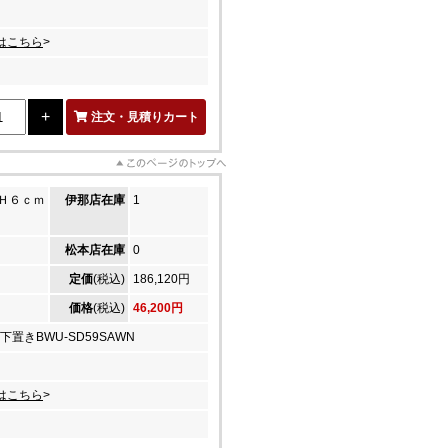
はこちら
>
注文・見積りカート
Ｈ６ｃｍ
伊那店在庫
1
松本店在庫
0
定価
(税込)
186,120円
価格
(税込)
46,200円
下置きBWU-SD59SAWN
はこちら
>