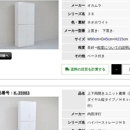
メーカー
オカムラ
シリーズ名
３Ｓ
色・素材
ネオホワイト
メーカー
型番
上置き- 下置き-
サイズ
W
90
cm×D
45
cm×H
215
cm
程度
良好 <
程度についての説明
その他
ベース付き
送料の目安を計算する
品番号：
K-35983
品名
上下両開きユニット書庫（
ダイヤル錠タイプ／Ｈ６ｃ
付）
メーカー
内田洋行
シリーズ名
ハイパーストレージＨＳ