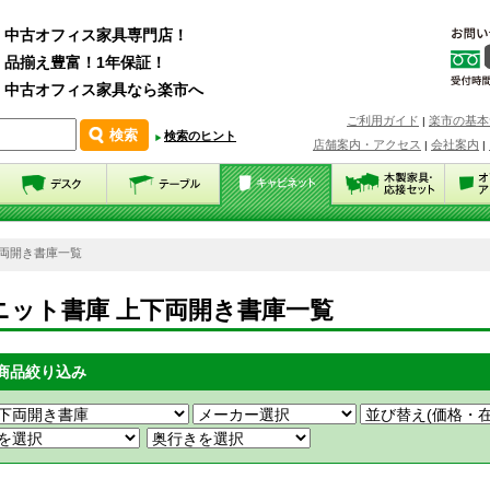
中古オフィス家具専門店！
品揃え豊富！1年保証！
中古オフィス家具なら楽市へ
ご利用ガイド
楽市の基本
|
検索のヒント
店舗案内・アクセス
会社案内
|
|
下両開き書庫一覧
ニット書庫 上下両開き書庫一覧
商品絞り込み