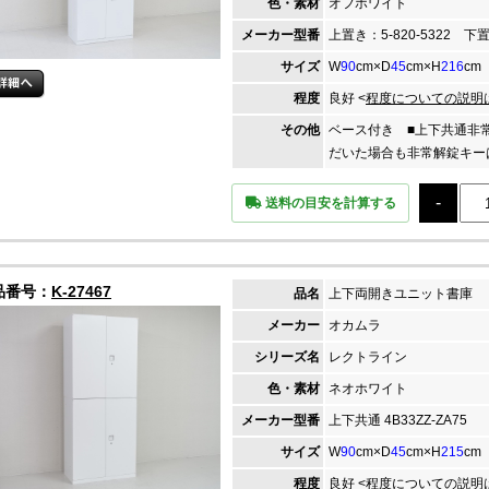
色・素材
オフホワイト
メーカー
型番
上置き：5-820-5322 下置き
サイズ
W
90
cm×D
45
cm×H
216
cm
程度
良好 <
程度についての説明
その他
ベース付き ■上下共通非
だいた場合も非常解錠キー
送料の目安を計算する
品番号：
K-27467
品名
上下両開きユニット書庫
メーカー
オカムラ
シリーズ名
レクトライン
色・素材
ネオホワイト
メーカー
型番
上下共通 4B33ZZ-ZA75
サイズ
W
90
cm×D
45
cm×H
215
cm
程度
良好 <
程度についての説明