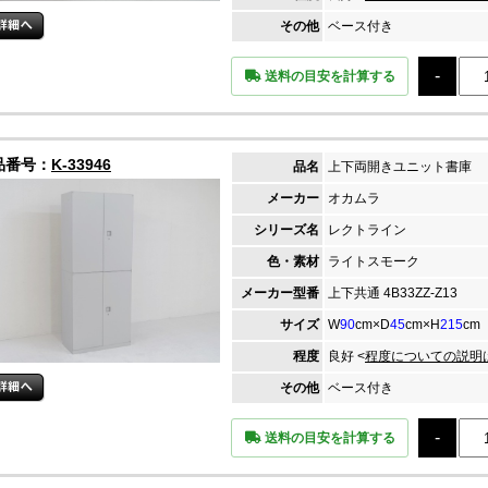
その他
ベース付き
送料の目安を計算する
品番号：
K-33946
品名
上下両開きユニット書庫
メーカー
オカムラ
シリーズ名
レクトライン
色・素材
ライトスモーク
メーカー
型番
上下共通 4B33ZZ-Z13
サイズ
W
90
cm×D
45
cm×H
215
cm
程度
良好 <
程度についての説明
その他
ベース付き
送料の目安を計算する