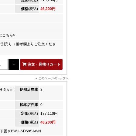
定価
(税込)
219,230円
価格
(税込)
46,200円
はこちら
>
ー別売り（備考欄よりご注文くださ
注文・見積りカート
Ｈ５ｃｍ
伊那店在庫
3
松本店在庫
0
定価
(税込)
187,110円
価格
(税込)
46,200円
下置きBWU-SD59SAWN