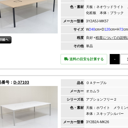
色・素材
天板：ネオウッドライト 
化粧板 本体：ブラック
メーカー
型番
3Y2A5J-MK57
サイズ
W
240
cm×D
120
cm×H
72
cm
程度
良好 <
程度についての説明
その他
単品
送料の目安を計算する
品番号：
D-37103
品名
ＯＡテーブル
メーカー
オカムラ
シリーズ名
アプションフリー２
色・素材
天板：ホワイト メラミ
本体：スキップシルバー
メーカー
型番
3Y2B2A-MK26