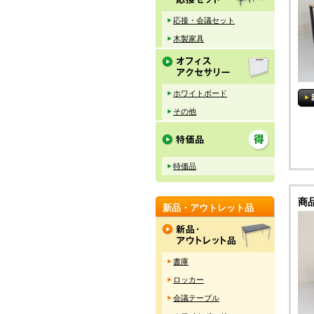
応接・会議セット
木製家具
ホワイトボード
その他
特価品
商
新品・アウトレット品
書庫
ロッカー
会議テーブル