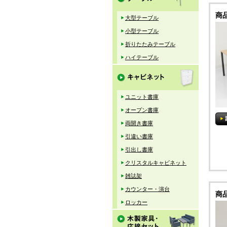
商
大型テーブル
小型テーブル
折りたたみテーブル
ハイテーブル
ユニット書庫
オープン書庫
両開き書庫
引違い書庫
引出し書庫
クリスタルキャビネット
雑誌架
カウンター・演台
商
ロッカー