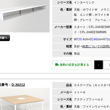
シリーズ名
インターリンク
色・素材
天板：ホワイトＷ メラミ
板 エンド脚：ホワイトＷ
脚：グレーＺ フレーム：
メーカー
型番
スタート：CFL-244SESW
ド：CFL-244EESW9W9
サイズ
W
720.4
cm×D
140
cm×H
72
程度
良好 <
程度についての説明
その他
単品
送料の目安を計算する
品番号：
D-36212
品名
ＯＡテーブル（キャスター
メーカー
イトーキ
シリーズ名
アクティブフィールド
色・素材
天板：ファインウォール