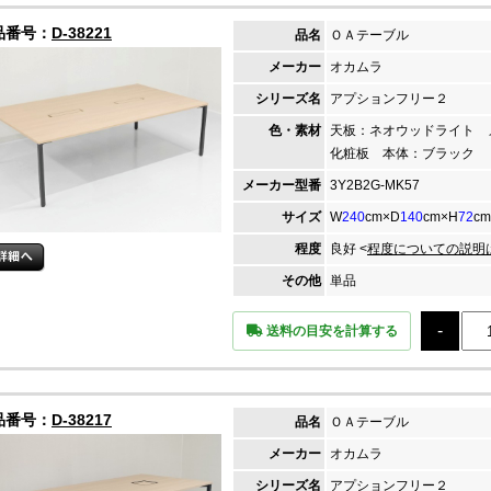
品番号：
D-38221
品名
ＯＡテーブル
メーカー
オカムラ
シリーズ名
アプションフリー２
色・素材
天板：ネオウッドライト 
化粧板 本体：ブラック
メーカー
型番
3Y2B2G-MK57
サイズ
W
240
cm×D
140
cm×H
72
cm
程度
良好 <
程度についての説明
その他
単品
送料の目安を計算する
品番号：
D-38217
品名
ＯＡテーブル
メーカー
オカムラ
シリーズ名
アプションフリー２