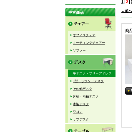
1
|
2
|
←前へ
中古商品
商
オフィスチェア
ミーティングチェアー
ソファー
平デスク・フリーアドレス
L型・ラウンドデスク
その他デスク
片袖・両袖デスク
木製デスク
ワゴン
サブデスク