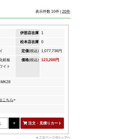
表示件数 10件 |
20件
伊那店在庫
1
松本店在庫
0
イ
定価
(税込)
1,077,736円
ン化粧板
価格
(税込)
123,200円
ホワイト
-MK28
はこちら
>
注文・見積りカート