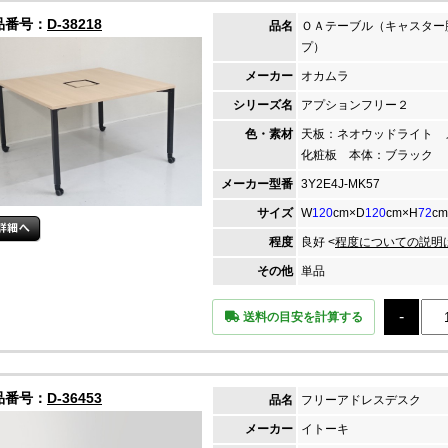
品番号：
D-38218
品名
ＯＡテーブル（キャスター
プ）
メーカー
オカムラ
シリーズ名
アプションフリー２
色・素材
天板：ネオウッドライト 
化粧板 本体：ブラック
メーカー
型番
3Y2E4J-MK57
サイズ
W
120
cm×D
120
cm×H
72
cm
程度
良好 <
程度についての説明
その他
単品
送料の目安を計算する
品番号：
D-36453
品名
フリーアドレスデスク
メーカー
イトーキ