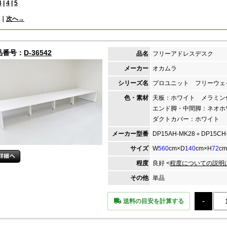
3
|
4
|
5
｜
次へ→
品番号：
D-36542
品名
フリーアドレスデスク
メーカー
オカムラ
シリーズ名
プロユニット フリーウェ
色・素材
天板：ホワイト メラミ
エンド脚・中間脚：ネオ
ダクトカバー：ホワイト
メーカー
型番
DP15AH-MK28＋DP15CH
サイズ
W
560
cm×D
140
cm×H
72
cm
程度
良好 <
程度についての説明
その他
単品
送料の目安を計算する