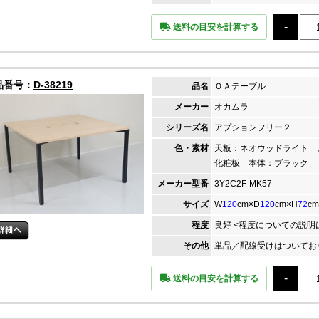
送料の目安を計算する
品番号：
D-38219
品名
ＯＡテーブル
メーカー
オカムラ
シリーズ名
アプションフリー２
色・素材
天板：ネオウッドライト 
化粧板 本体：ブラック
メーカー
型番
3Y2C2F-MK57
サイズ
W
120
cm×D
120
cm×H
72
cm
程度
良好 <
程度についての説明
その他
単品／配線受けはついてお
送料の目安を計算する