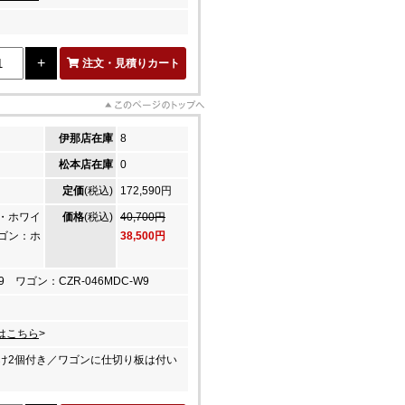
注文・見積りカート
伊那店在庫
8
松本店在庫
0
定価
(税込)
172,590円
・ホワイ
価格
(税込)
40,700円
ゴン：ホ
38,500円
W9 ワゴン：CZR-046MDC-W9
はこちら
>
け2個付き／ワゴンに仕切り板は付い