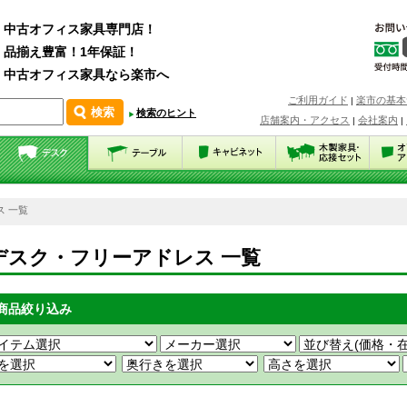
中古オフィス家具専門店！
品揃え豊富！1年保証！
中古オフィス家具なら楽市へ
ご利用ガイド
楽市の基本
|
検索のヒント
店舗案内・アクセス
会社案内
|
|
ス 一覧
デスク・フリーアドレス 一覧
商品絞り込み