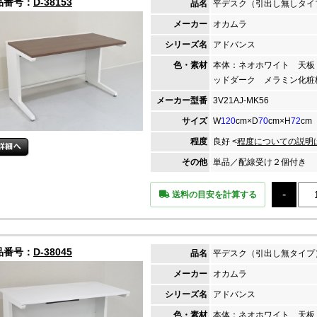
品番号：
D-38153
品名
平デスク（引出し無しタイ
メーカー
オカムラ
シリーズ名
アドバンス
色・素材
本体：ネオホワイト 天板
ッドダーク メラミン化粧
メーカー
型番
3V21AJ-MK56
サイズ
W
120
cm×D
70
cm×H
72
cm
程度
良好 <
程度についての説明
その他
単品／配線受け２個付き
送料の目安を計算する
品番号：
D-38045
品名
平デスク（引出し無タイプ
メーカー
オカムラ
シリーズ名
アドバンス
色・素材
本体：ネオホワイト 天板