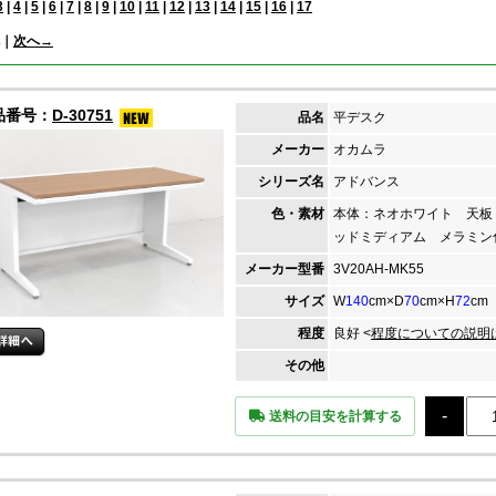
3
|
4
|
5
|
6
|
7
|
8
|
9
|
10
|
11
|
12
|
13
|
14
|
15
|
16
|
17
｜
次へ→
品番号：
D-30751
品名
平デスク
メーカー
オカムラ
シリーズ名
アドバンス
色・素材
本体：ネオホワイト 天板
ッドミディアム メラミン
メーカー
型番
3V20AH-MK55
サイズ
W
140
cm×D
70
cm×H
72
cm
程度
良好 <
程度についての説明
その他
送料の目安を計算する