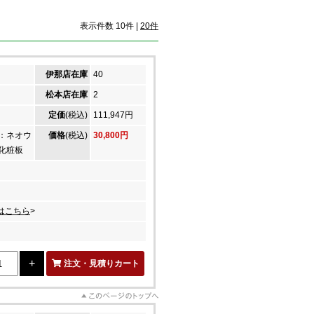
表示件数 10件 |
20件
伊那店在庫
40
松本店在庫
2
定価
(税込)
111,947円
：ネオウ
価格
(税込)
30,800円
化粧板
はこちら
>
注文・見積りカート