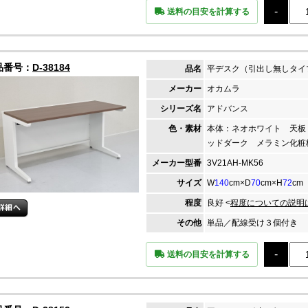
送料の目安を計算する
品番号：
D-38184
品名
平デスク（引出し無しタイ
メーカー
オカムラ
シリーズ名
アドバンス
色・素材
本体：ネオホワイト 天板
ッドダーク メラミン化粧
メーカー
型番
3V21AH-MK56
サイズ
W
140
cm×D
70
cm×H
72
cm
程度
良好 <
程度についての説明
その他
単品／配線受け３個付き
送料の目安を計算する