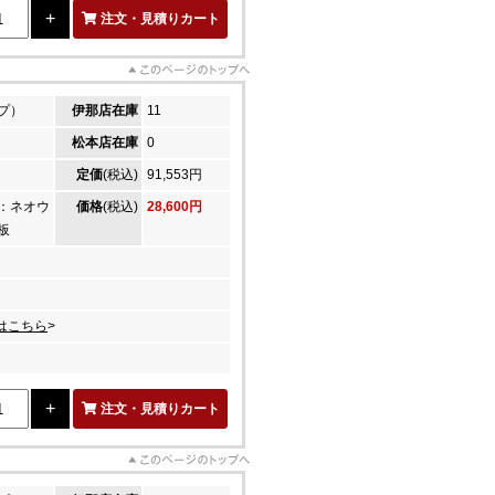
注文・見積りカート
プ）
伊那店在庫
11
松本店在庫
0
定価
(税込)
91,553円
：ネオウ
価格
(税込)
28,600円
板
はこちら
>
注文・見積りカート