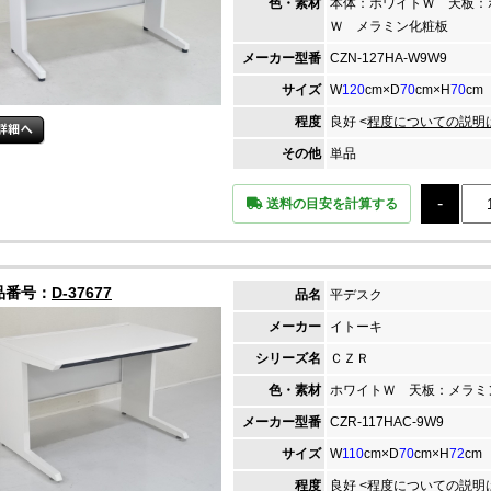
色・素材
本体：ホワイトＷ 天板：
Ｗ メラミン化粧板
メーカー
型番
CZN-127HA-W9W9
サイズ
W
120
cm×D
70
cm×H
70
cm
程度
良好 <
程度についての説明
その他
単品
送料の目安を計算する
品番号：
D-37677
品名
平デスク
メーカー
イトーキ
シリーズ名
ＣＺＲ
色・素材
ホワイトＷ 天板：メラミ
メーカー
型番
CZR-117HAC-9W9
サイズ
W
110
cm×D
70
cm×H
72
cm
程度
良好 <
程度についての説明