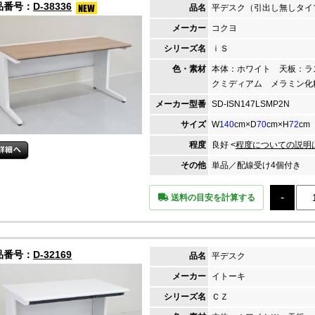
品番号：
D-38336
品名
平デスク（引出し無しタイ
メーカー
コクヨ
シリーズ名
ｉＳ
色・素材
本体：ホワイト 天板：ラ
クミディアム メラミン化
メーカー
型番
SD-ISN147LSMP2N
サイズ
W
140
cm×D
70
cm×H
72
cm
程度
良好 <
程度についての説明
その他
単品／配線受け4個付き
送料の目安を計算する
品番号：
D-32169
品名
平デスク
メーカー
イトーキ
シリーズ名
ＣＺ