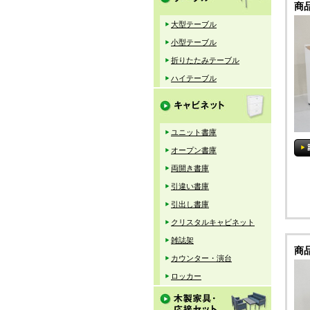
商
大型テーブル
小型テーブル
折りたたみテーブル
ハイテーブル
ユニット書庫
オープン書庫
両開き書庫
引違い書庫
引出し書庫
クリスタルキャビネット
雑誌架
商
カウンター・演台
ロッカー