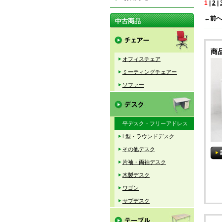
1
|
2
|
←前へ
中古商品
商
オフィスチェア
ミーティングチェアー
ソファー
平デスク・フリーアドレス
L型・ラウンドデスク
その他デスク
片袖・両袖デスク
木製デスク
ワゴン
サブデスク