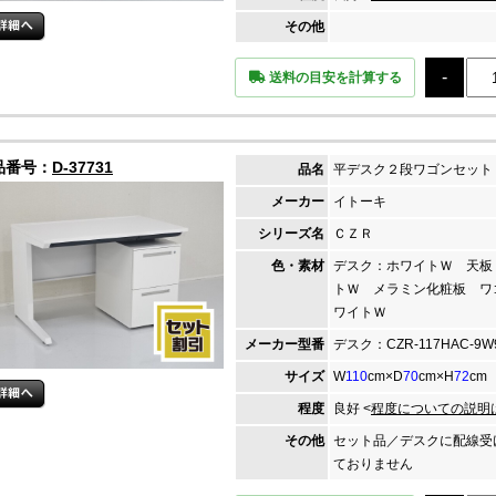
その他
送料の目安を計算する
品番号：
D-37731
品名
平デスク２段ワゴンセット
メーカー
イトーキ
シリーズ名
ＣＺＲ
色・素材
デスク：ホワイトＷ 天板
トＷ メラミン化粧板 ワ
ワイトＷ
メーカー
型番
デスク：CZR-117HAC-9
サイズ
W
110
cm×D
70
cm×H
72
cm
程度
良好 <
程度についての説明
その他
セット品／デスクに配線受
ておりません