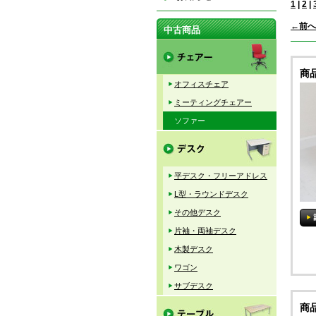
1
|
2
|
←前へ
中古商品
商
オフィスチェア
ミーティングチェアー
ソファー
平デスク・フリーアドレス
L型・ラウンドデスク
その他デスク
片袖・両袖デスク
木製デスク
ワゴン
サブデスク
商