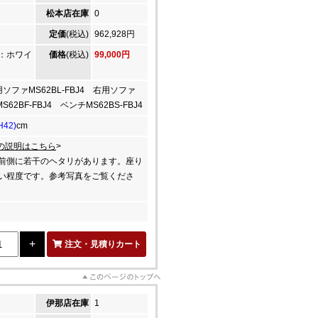
松本店在庫
0
定価
(税込)
962,928円
：ホワイ
価格
(税込)
99,000円
用ソファMS62BL-FBJ4 右用ソファ
S62BF-FBJ4 ベンチMS62BS-FBJ4
H42)
cm
の説明はこちら
>
前側に若干のヘタリがあります。座り
い程度です。参考写真をご覧くださ
注文・見積りカート
伊那店在庫
1