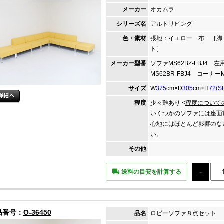
メーカー
オカムラ
シリーズ名
アルトリビング
色・素材
張地：イエロー 布 ［脚
ト］
メーカー
型番
ソファMS62BZ-FBJ4 左
MS62BR-FBJ4 コーナーM
サイズ
W
375
cm×D
305
cm×H
72(S
程度
少々難あり <
程度について
いくつかのソファには座面
心地にはほとんど影響のな
い。
その他
送料の目安を計算する
品番号：
O-36450
品名
ロビーソファ８点セット