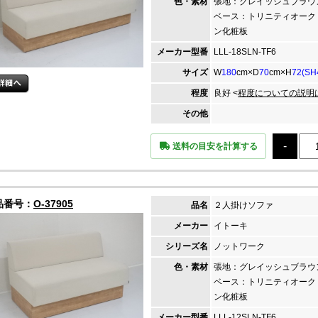
色・素材
張地：グレイッシュブラ
ベース：トリニティオーク
ン化粧板
メーカー
型番
LLL-18SLN-TF6
サイズ
W
180
cm×D
70
cm×H
72(SH
程度
良好 <
程度についての説明
その他
送料の目安を計算する
品番号：
O-37905
品名
２人掛けソファ
メーカー
イトーキ
シリーズ名
ノットワーク
色・素材
張地：グレイッシュブラ
ベース：トリニティオーク
ン化粧板
メーカー
型番
LLL-12SLN-TF6