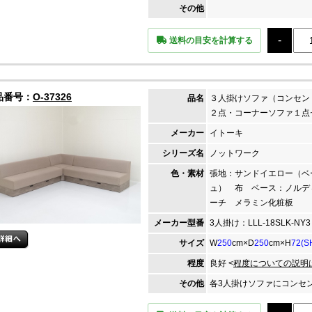
その他
送料の目安を計算する
品番号：
O-37326
品名
３人掛けソファ（コンセン
２点・コーナーソファ１点
メーカー
イトーキ
シリーズ名
ノットワーク
色・素材
張地：サンドイエロー（ベ
ュ） 布 ベース：ノルデ
ーチ メラミン化粧板
メーカー
型番
3人掛け：LLL-18SLK-NY
サイズ
W
250
cm×D
250
cm×H
72(S
程度
良好 <
程度についての説明
その他
各3人掛けソファにコンセ