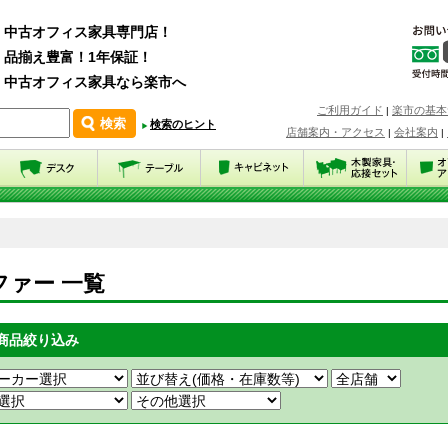
中古オフィス家具専門店！
品揃え豊富！1年保証！
中古オフィス家具なら楽市へ
ご利用ガイド
楽市の基本
|
検索のヒント
店舗案内・アクセス
会社案内
|
|
ファー 一覧
商品絞り込み