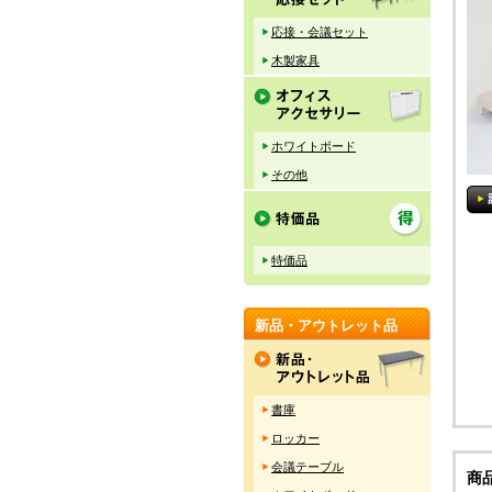
応接・会議セット
木製家具
ホワイトボード
その他
特価品
新品・アウトレット品
書庫
ロッカー
会議テーブル
商