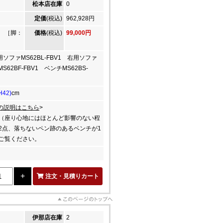
松本店在庫
0
定価
(税込)
962,928円
 ［脚：
価格
(税込)
99,000円
左用ソファMS62BL-FBV1 右用ソファ
S62BF-FBV1 ベンチMS62BS-
H42)
cm
の説明はこちら
>
（座り心地にはほとんど影響のない程
2点、落ちないペン跡のあるベンチが1
ご覧ください。
注文・見積りカート
伊那店在庫
2