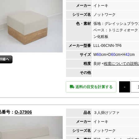
メーカー
イトーキ
シリーズ名
ノットワーク
色・素材
張地：グレイッシュブラ
ベース：トリニティオーク
ン化粧板
メーカー
型番
LLL-06CNN-TF6
サイズ
W
60
cm×D
60
cm×H
42
cm
程度
良好 <
程度についての説明
その他
送料の目安を計算する
品番号：
O-37906
品名
３人掛けソファ
メーカー
イトーキ
シリーズ名
ノットワーク