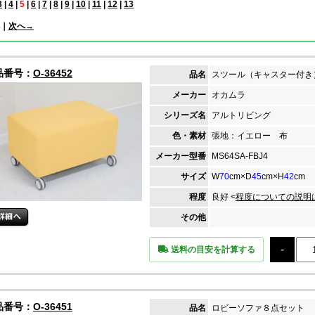
3
|
4
|
5
|
6
|
7
|
8
|
9
|
10
|
11
|
12
|
13
｜
次へ→
品番号：
O-36452
品名
スツール（キャスター付き
メーカー
オカムラ
シリーズ名
アルトリビング
色・素材
張地：イエロー 布
メーカー
型番
MS64SA-FBJ4
サイズ
W
70
cm×D
45
cm×H
42
cm
程度
良好 <
程度についての説明
その他
送料の目安を計算する
品番号：
O-36451
品名
ロビーソファ８点セット