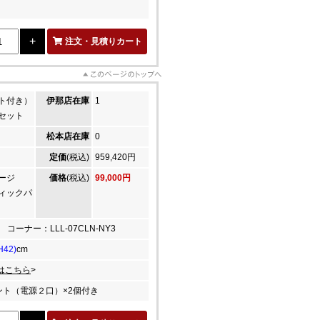
注文・見積りカート
ト付き）
伊那店在庫
1
セット
松本店在庫
0
定価
(税込)
959,420円
ージ
価格
(税込)
99,000円
ィックパ
3 コーナー：LLL-07CLN-NY3
H42)
cm
はこちら
>
ント（電源２口）×2個付き