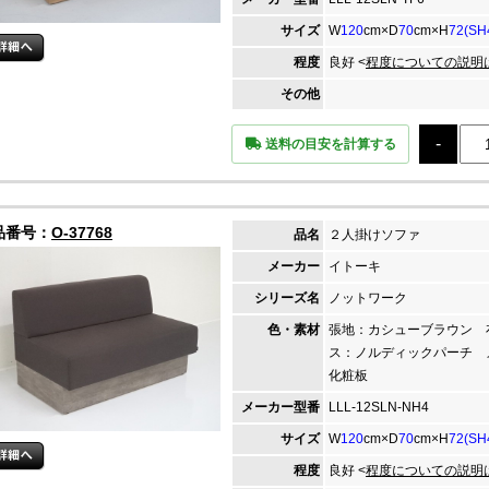
サイズ
W
120
cm×D
70
cm×H
72(SH
程度
良好 <
程度についての説明
その他
送料の目安を計算する
品番号：
O-37768
品名
２人掛けソファ
メーカー
イトーキ
シリーズ名
ノットワーク
色・素材
張地：カシューブラウン 
ス：ノルディックパーチ 
化粧板
メーカー
型番
LLL-12SLN-NH4
サイズ
W
120
cm×D
70
cm×H
72(SH
程度
良好 <
程度についての説明