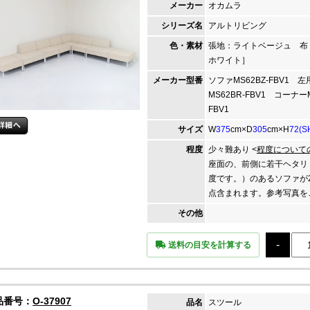
メーカー
オカムラ
シリーズ名
アルトリビング
色・素材
張地：ライトベージュ 布
ホワイト］
メーカー
型番
ソファMS62BZ-FBV1 
MS62BR-FBV1 コーナーM
FBV1
サイズ
W
375
cm×D
305
cm×H
72(S
程度
少々難あり <
程度について
座面の、前側に若干ヘタリ
度です。）のあるソファが
点含まれます。参考写真を
その他
送料の目安を計算する
品番号：
O-37907
品名
スツール