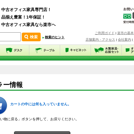
中古オフィス家具専門店！
品揃え豊富！1年保証！
中古オフィス家具なら楽市へ
ご利用ガイド
楽市の基本
|
検索のヒント
店舗案内・アクセス
会社案内
|
|
ラー情報
カートの中には何も入っていません。
い物に戻る」ボタンを押して、お戻りください。