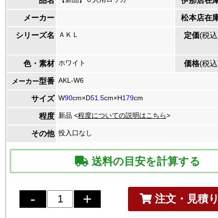
品名
伊那店在
メーカー
松本店在
ＡＫＬ
シリーズ名
定価
(税込
ホワイト
色・素材
価格
(税込
AKL-W6
型番
メーカー
W
90
cm×D
51.5
cm×H
179
cm
サイズ
新品 <
程度についての説明はこちら
>
程度
投入口なし
その他
送料の目安を計算する
注文・見積