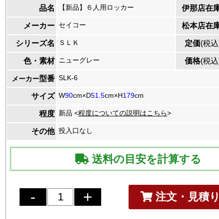
【新品】６人用ロッカー
品名
伊那店在
セイコー
メーカー
松本店在
ＳＬＫ
シリーズ名
定価
(税込
ニューグレー
色・素材
価格
(税込
SLK-6
型番
メーカー
W
90
cm×D
51.5
cm×H
179
cm
サイズ
新品 <
程度についての説明はこちら
>
程度
投入口なし
その他
送料の目安を計算する
注文・見積