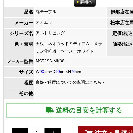
丸テーブル
品名
伊那店在
オカムラ
メーカー
松本店在
アルトリビング
シリーズ名
定価
(税込
天板：ネオウッドミディアム メラ
色・素材
価格
(税込
ミン化粧板 ベース：ホワイト
MS52SA-MK38
型番
メーカー
W
90
cm×D
90
cm×H
70
cm
サイズ
良好 <
程度についての説明はこちら
>
程度
その他
送料の目安を計算する