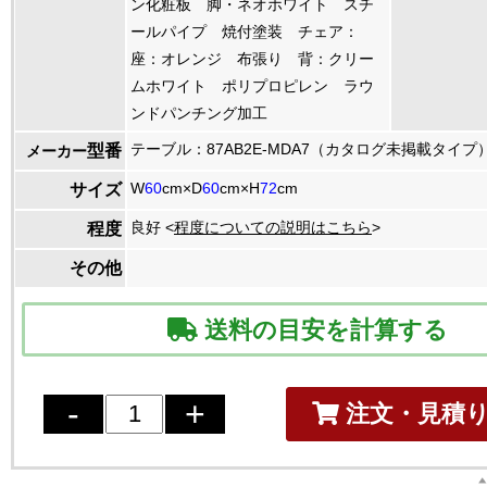
ン化粧板 脚・ネオホワイト スチ
ールパイプ 焼付塗装 チェア：
座：オレンジ 布張り 背：クリー
ムホワイト ポリプロピレン ラウ
ンドパンチング加工
テーブル：87AB2E-MDA7（カタログ未掲載タイプ
型番
メーカー
W
60
cm×D
60
cm×H
72
cm
サイズ
良好 <
程度についての説明はこちら
>
程度
その他
送料の目安を計算する
注文・見積