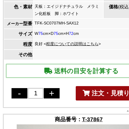
天板：エイジドナチュラル メラミ
色・素材
価格
(税込
ン化粧板 脚：ホワイト
TFK-SC0707MH-SAX12
型番
メーカー
W
75
cm×D
75
cm×H
72
cm
サイズ
良好 <
程度についての説明はこちら
>
程度
その他
送料の目安を計算する
注文・見積
商品番号：
T-37867