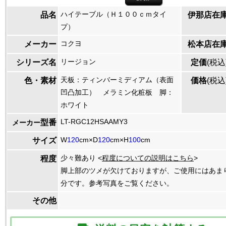
ハイテーブル（Ｈ１００ｃｍタイ
品名
伊那店在
プ）
コクヨ
メーカー
松本店在
リージョン
シリーズ名
定価
(税込
天板：ティンバーミディアム（表面
色・素材
価格
(税込
凹凸加工） メラミン化粧板 脚：
ホワイト
LT-RGC12HSAAMY3
型番
メーカー
W
120
cm×D
120
cm×H
100
cm
サイズ
少々難あり <
程度についての説明はこちら
>
程度
脚上部のツメが欠けておりますが、ご使用にはあま
分です。参考写真をご覧ください。
その他