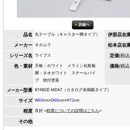
丸テーブル（キャスター脚タイプ）
品名
伊那店在
オカムラ
メーカー
松本店在
ライブス
シリーズ名
定価
(税込
天板：ホワイト メラミン化粧板
色・素材
価格
(税込
脚：ネオホワイト スチールパイ
プ 焼付塗装
87AB2E-MDA7（カタログ未掲載タイプ）
型番
メーカー
W
60
cm×D
60
cm×H
72
cm
サイズ
良好 <
程度についての説明はこちら
>
程度
その他