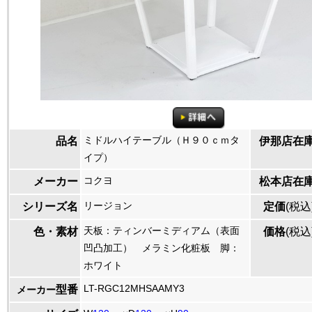
ミドルハイテーブル（Ｈ９０ｃｍタ
品名
伊那店在
イプ）
コクヨ
メーカー
松本店在
リージョン
シリーズ名
定価
(税込
天板：ティンバーミディアム（表面
色・素材
価格
(税込
凹凸加工） メラミン化粧板 脚：
ホワイト
LT-RGC12MHSAAMY3
型番
メーカー