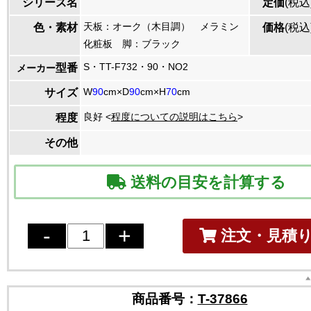
シリーズ名
定価
(税込
天板：オーク（木目調） メラミン
色・素材
価格
(税込
化粧板 脚：ブラック
S・TT-F732・90・NO2
型番
メーカー
W
90
cm×D
90
cm×H
70
cm
サイズ
良好 <
程度についての説明はこちら
>
程度
その他
送料の目安を計算する
注文・見積
商品番号：
T-37866