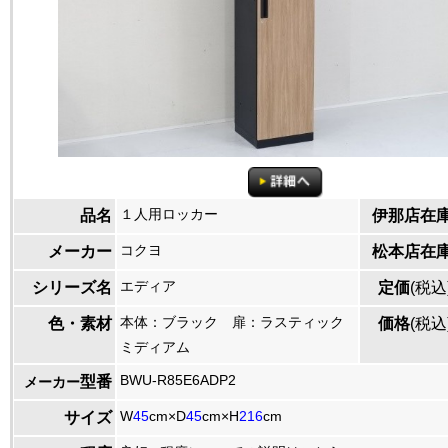
１人用ロッカー
品名
伊那店在
コクヨ
メーカー
松本店在
エディア
シリーズ名
定価
(税込
本体：ブラック 扉：ラスティック
色・素材
価格
(税込
ミディアム
BWU-R85E6ADP2
型番
メーカー
W
45
cm×D
45
cm×H
216
cm
サイズ