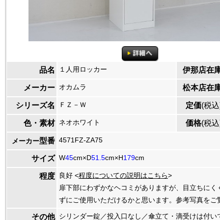
１人用ロッカー
品名
伊那店在
オカムラ
メーカー
松本店在
ＦＺ－Ｗ
シリーズ名
定価
(税込
ネオホワイト
色・素材
価格
(税込
4571FZ-ZA75
型番
メーカー
W
45
cm×D
51.5
cm×H
179
cm
サイズ
良好 <
程度についての説明はこちら
>
程度
扉下部にわずかなヘコミがありますが、目立ちにく
ずにご使用いただけるかと思います。参考写真をご
シリンダー錠／投入口なし／傘立て・滴受けは付い
その他