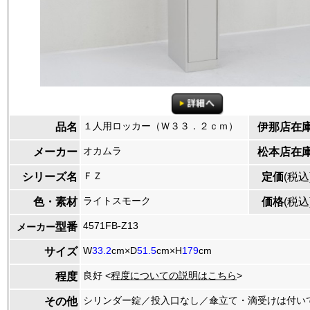
１人用ロッカー（Ｗ３３．２ｃｍ）
品名
伊那店在
オカムラ
メーカー
松本店在
ＦＺ
シリーズ名
定価
(税込
ライトスモーク
色・素材
価格
(税込
4571FB-Z13
型番
メーカー
W
33.2
cm×D
51.5
cm×H
179
cm
サイズ
良好 <
程度についての説明はこちら
>
程度
シリンダー錠／投入口なし／傘立て・滴受けは付い
その他