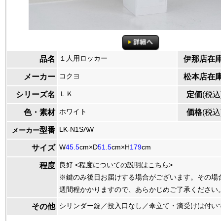
１人用ロッカー
品名
伊那店在
コクヨ
メーカー
松本店在
ＬＫ
シリーズ名
定価
(税込
ホワイト
色・素材
価格
(税込
LK-N1SAW
型番
メーカー
W
45.5
cm×D
51.5
cm×H
179
cm
サイズ
良好 <
程度についての説明はこちら
>
程度
※鍵のみ後日お届けする場合がございます。その場
週間程かかりますので、あらかじめご了承ください
シリンダー錠／投入口なし／傘立て・滴受けは付い
その他