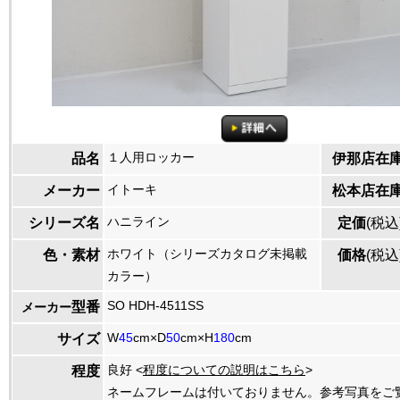
１人用ロッカー
品名
伊那店在
イトーキ
メーカー
松本店在
ハニライン
シリーズ名
定価
(税込
ホワイト（シリーズカタログ未掲載
色・素材
価格
(税込
カラー）
SO HDH-4511SS
型番
メーカー
W
45
cm×D
50
cm×H
180
cm
サイズ
良好 <
程度についての説明はこちら
>
程度
ネームフレームは付いておりません。参考写真をご