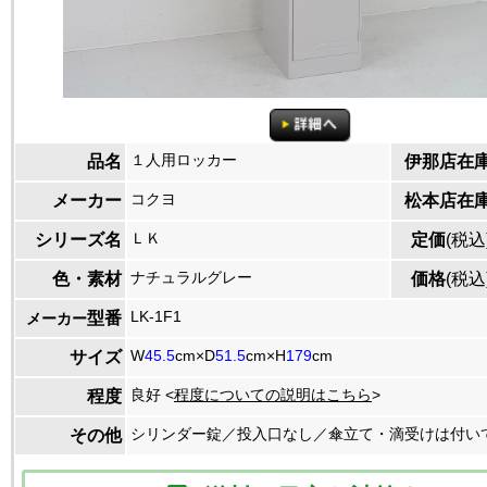
１人用ロッカー
品名
伊那店在
コクヨ
メーカー
松本店在
ＬＫ
シリーズ名
定価
(税込
ナチュラルグレー
色・素材
価格
(税込
LK-1F1
型番
メーカー
W
45.5
cm×D
51.5
cm×H
179
cm
サイズ
良好 <
程度についての説明はこちら
>
程度
シリンダー錠／投入口なし／傘立て・滴受けは付い
その他