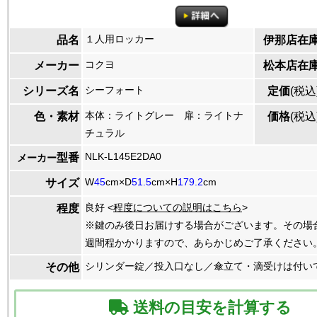
１人用ロッカー
品名
伊那店在
コクヨ
メーカー
松本店在
シーフォート
シリーズ名
定価
(税込
本体：ライトグレー 扉：ライトナ
色・素材
価格
(税込
チュラル
NLK-L145E2DA0
型番
メーカー
W
45
cm×D
51.5
cm×H
179.2
cm
サイズ
良好 <
程度についての説明はこちら
>
程度
※鍵のみ後日お届けする場合がございます。その場
週間程かかりますので、あらかじめご了承ください
シリンダー錠／投入口なし／傘立て・滴受けは付い
その他
送料の目安を計算する