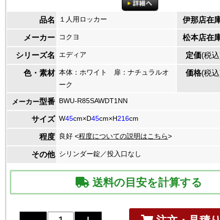
１人用ロッカー
品名
伊那店在
コクヨ
メーカー
松本店在
エディア
シリーズ名
定価
(税込
本体：ホワイト 扉：ナチュラルオ
色・素材
価格
(税込
ーク
BWU-R85SAWDT1NN
型番
メーカー
W
45
cm×D
45
cm×H
216
cm
サイズ
良好 <
程度についての説明はこちら
>
程度
シリンダー錠／投入口なし
その他
送料の目安を計算する