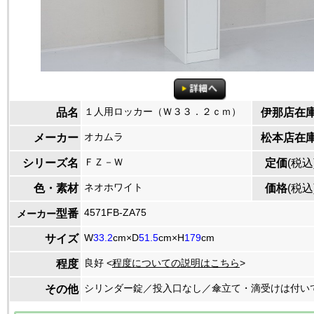
１人用ロッカー（Ｗ３３．２ｃｍ）
品名
伊那店在
オカムラ
メーカー
松本店在
ＦＺ－Ｗ
シリーズ名
定価
(税込
ネオホワイト
色・素材
価格
(税込
4571FB-ZA75
型番
メーカー
W
33.2
cm×D
51.5
cm×H
179
cm
サイズ
良好 <
程度についての説明はこちら
>
程度
シリンダー錠／投入口なし／傘立て・滴受けは付い
その他