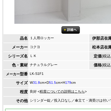
１人用ロッカー
品名
伊那店在
コクヨ
メーカー
松本店在
ＬＫ
シリーズ名
定価
(税込
ナチュラルグレー
色・素材
価格
(税込
LK-S1F1
型番
メーカー
W
31.8
cm×D
51.5
cm×H
179
cm
サイズ
良好 <
程度についての説明はこちら
>
程度
シリンダー錠／投入口なし／傘立て・滴受けは付い
その他