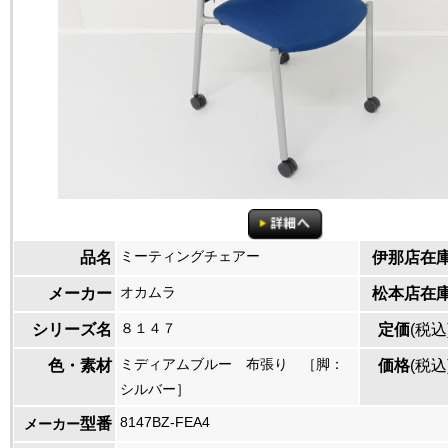
ミーティングチェアー
品名
伊那店在
オカムラ
メーカー
松本店在
８１４７
シリーズ名
定価
(税込
ミディアムブルー 布張り ［脚：
色・素材
価格
(税込
シルバー］
8147BZ-FEA4
型番
メーカー