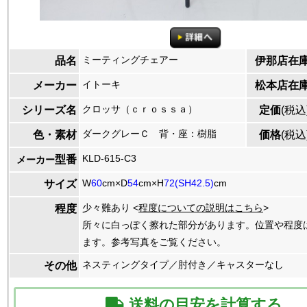
ミーティングチェアー
品名
伊那店在
イトーキ
メーカー
松本店在
クロッサ（ｃｒｏｓｓａ）
シリーズ名
定価
(税込
ダークグレーＣ 背・座：樹脂
色・素材
価格
(税込
KLD-615-C3
型番
メーカー
W
60
cm×D
54
cm×H
72(SH42.5)
cm
サイズ
少々難あり <
程度についての説明はこちら
>
程度
所々に白っぽく擦れた部分があります。位置や程度
ます。参考写真をご覧ください。
ネスティングタイプ／肘付き／キャスターなし
その他
送料の目安を計算する