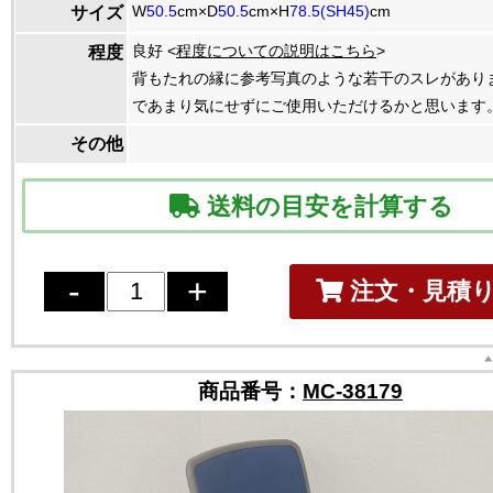
W
50.5
cm×D
50.5
cm×H
78.5(SH45)
cm
サイズ
良好 <
程度についての説明はこちら
>
程度
背もたれの縁に参考写真のような若干のスレがあり
であまり気にせずにご使用いただけるかと思います
その他
送料の目安を計算する
注文・見積
商品番号：
MC-38179