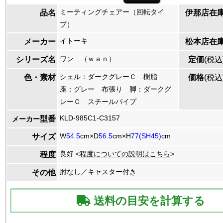
ミーティングチェアー（回転タイ
品名
伊那店在
プ）
イトーキ
メーカー
松本店在
ワン （ｗａｎ）
シリーズ名
定価
(税込
シェル：ダークグレーＣ 樹脂
色・素材
価格
(税込
座：グレー 布張り 脚：ダークグ
レーＣ スチールパイプ
KLD-985C1-C3157
型番
メーカー
W
54.5
cm×D
56.5
cm×H
77(SH45)
cm
サイズ
良好 <
程度についての説明はこちら
>
程度
肘なし／キャスター付き
その他
送料の目安を計算する