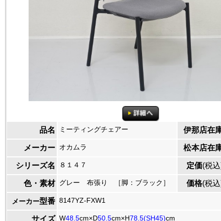
ミーティングチェアー
品名
伊那店在
オカムラ
メーカー
松本店在
８１４７
シリーズ名
定価
(税込
グレー 布張り ［脚：ブラック］
色・素材
価格
(税込
8147YZ-FXW1
型番
メーカー
W
48.5
cm×D
50.5
cm×H
78.5(SH45)
cm
サイズ