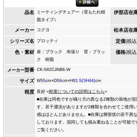
ミーティングチェアー（背もたれ樹
品名
伊那店在
脂タイプ）
コクヨ
メーカー
松本店在
プロッティ
シリーズ名
定価
(税込
座：ブラック 布張り 背：ブラッ
色・素材
価格
(税込
ク 樹脂
CK-582CJNB6-W
型番
メーカー
W
55
cm×D
56
cm×H
81.5(SH44)
cm
サイズ
良好 <
程度についての説明はこちら
>
程度
■在庫は同色ですが織り方の異なる2種類の張地が混
す。若干濃淡がありますが2種類を合わせてご使用
感はほとんどありません。■在庫は脚形状の若干異な
しております。混同しても積み重ねることが可能で
ご覧ください。