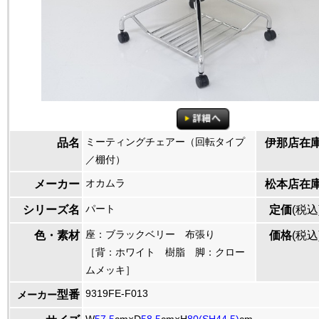
ミーティングチェアー（回転タイプ
品名
伊那店在
／棚付）
オカムラ
メーカー
松本店在
パート
シリーズ名
定価
(税込
座：ブラックベリー 布張り
色・素材
価格
(税込
［背：ホワイト 樹脂 脚：クロー
ムメッキ］
9319FE-F013
型番
メーカー
W
57.5
cm×D
58.5
cm×H
80(SH44.5)
cm