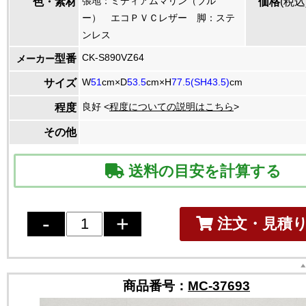
張地：ミディアムマリン（ブル
色・素材
価格
(税込
ー） エコＰＶＣレザー 脚：ステ
ンレス
CK-S890VZ64
型番
メーカー
W
51
cm×D
53.5
cm×H
77.5(SH43.5)
cm
サイズ
良好 <
程度についての説明はこちら
>
程度
その他
送料の目安を計算する
注文・見積
商品番号：
MC-37693