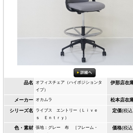
オフィスチェア（ハイポジションタ
品名
伊那店在
イプ）
オカムラ
メーカー
松本店在
ライブス エントリー（Ｌｉｖｅ
シリーズ名
定価
(税込
ｓ Ｅｎｔｒｙ）
張地：グレー 布 ［フレーム・
色・素材
価格
(税込