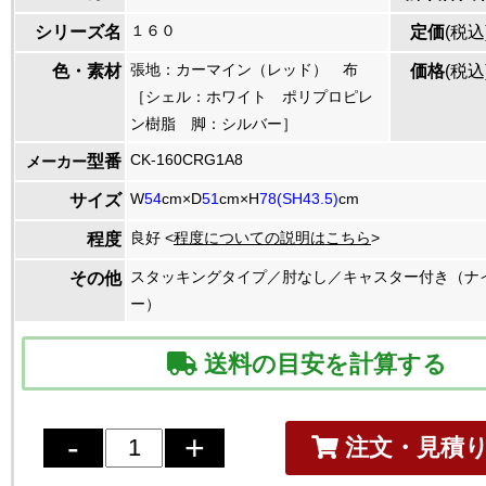
１６０
シリーズ名
定価
(税込
張地：カーマイン（レッド） 布
色・素材
価格
(税込
［シェル：ホワイト ポリプロピレ
ン樹脂 脚：シルバー］
CK-160CRG1A8
型番
メーカー
W
54
cm×D
51
cm×H
78(SH43.5)
cm
サイズ
良好 <
程度についての説明はこちら
>
程度
スタッキングタイプ／肘なし／キャスター付き（ナ
その他
ー）
送料の目安を計算する
注文・見積