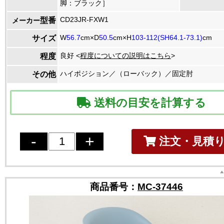
脚：ブラック］
CD23JR-FXW1
型番
メーカー
W
56.7
cm×D
50.5
cm×H
103-112(SH64.1-73.1)
cm
サイズ
良好 <
程度についての説明はこちら
>
程度
ハイポジション／（ローバック）／固定肘
その他
送料の目安を計算する
注文・見積
商品番号：
MC-37446