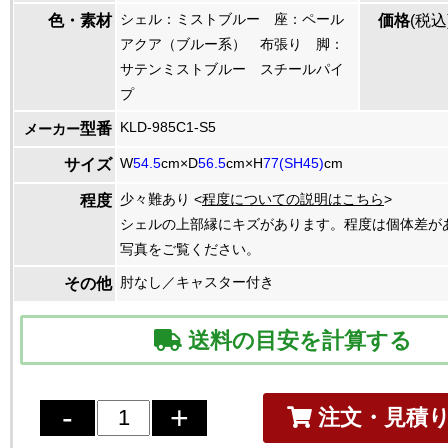
シェル：ミストブルー 座：ペール
色・素材
価格
(税込
アクア（ブルー系） 布張り 脚：
サテンミストブルー スチールパイ
プ
KLD-985C1-S5
型番
メーカー
W
54.5
cm×D
56.5
cm×H
77(SH45)
cm
サイズ
少々難あり <
程度についての説明はこちら
>
程度
シェルの上部縁にキズがあります。程度は個体差が
写真をご覧ください。
肘なし／キャスター付き
その他
送料の目安を計算する
注文・見積