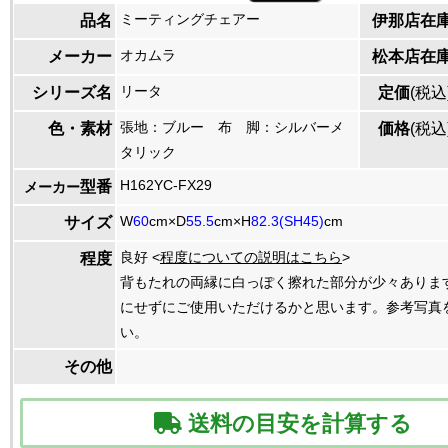
ミーティングチェアー
品名
伊那店在
オカムラ
メーカー
松本店在
リータ
シリーズ名
定価
(税込
張地：ブルー 布 脚：シルバーメ
色・素材
価格
(税込
タリック
H162YC-FX29
型番
メーカー
W
60
cm×D
55.5
cm×H
82.3(SH45)
cm
サイズ
良好 <
程度についての説明はこちら
>
程度
背もたれの両縁に白っぽく擦れた部分が少々ありま
にせずにご使用いただけるかと思います。参考写真
い。
その他
送料の目安を計算する