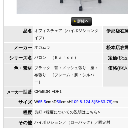
オフィスチェア（ハイポジションタ
品名
伊那店在
イプ）
オカムラ
メーカー
松本店在
バロン （Ｂａｒｏｎ）
シリーズ名
定価
(税込
ブラック 背：メッシュ張り 座：
色・素材
価格
(税込
布張り ［フレーム・脚：シルバ
ー］
CP58DR-FDF1
型番
メーカー
W
65.5
cm×D
56
cm×H
109.8-124.8(SH63-78)
cm
サイズ
良好 <
程度についての説明はこちら
>
程度
ハイポジション／（ローバック）／固定肘
その他