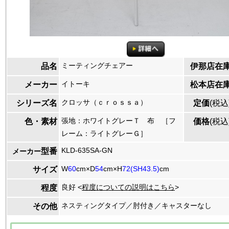
ミーティングチェアー
品名
伊那店在
イトーキ
メーカー
松本店在
クロッサ（ｃｒｏｓｓａ）
シリーズ名
定価
(税込
張地：ホワイトグレーＴ 布 ［フ
色・素材
価格
(税込
レーム：ライトグレーＧ］
KLD-635SA-GN
型番
メーカー
W
60
cm×D
54
cm×H
72(SH43.5)
cm
サイズ
良好 <
程度についての説明はこちら
>
程度
ネスティングタイプ／肘付き／キャスターなし
その他