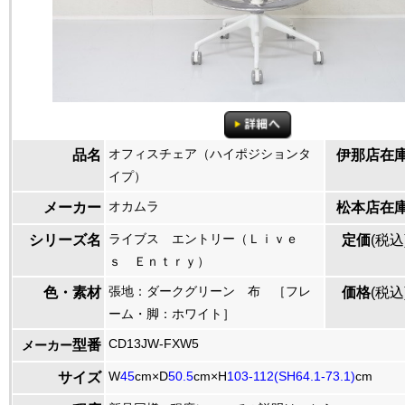
オフィスチェア（ハイポジションタ
品名
伊那店在
イプ）
オカムラ
メーカー
松本店在
ライブス エントリー（Ｌｉｖｅ
シリーズ名
定価
(税込
ｓ Ｅｎｔｒｙ）
張地：ダークグリーン 布 ［フレ
色・素材
価格
(税込
ーム・脚：ホワイト］
CD13JW-FXW5
型番
メーカー
W
45
cm×D
50.5
cm×H
103-112(SH64.1-73.1)
cm
サイズ