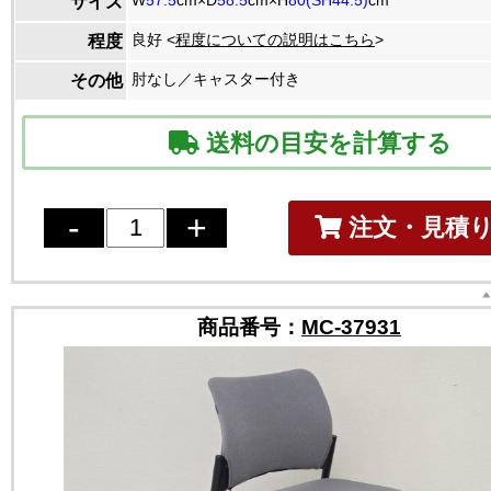
サイズ
良好 <
程度についての説明はこちら
>
程度
肘なし／キャスター付き
その他
送料の目安を計算する
注文・見積
商品番号：
MC-37931