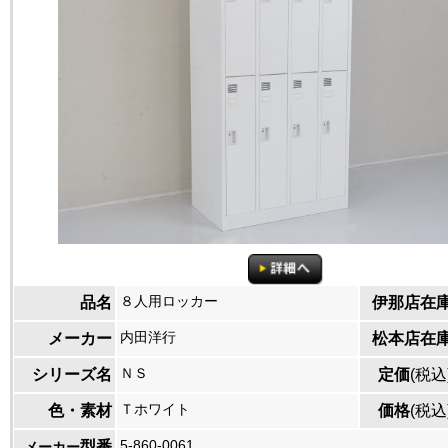
８人用ロッカー
品名
伊那店在
内田洋行
メーカー
松本店在
ＮＳ
シリーズ名
定価
(税込
Ｔホワイト
色・素材
価格
(税込
5-860-0061
型番
メーカー