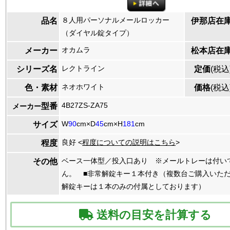
８人用パーソナルメールロッカー
品名
伊那店在
（ダイヤル錠タイプ）
オカムラ
メーカー
松本店在
レクトライン
シリーズ名
定価
(税込
ネオホワイト
色・素材
価格
(税込
4B27ZS-ZA75
型番
メーカー
W
90
cm×D
45
cm×H
181
cm
サイズ
良好 <
程度についての説明はこちら
>
程度
ベース一体型／投入口あり ※メールトレーは付い
その他
ん。 ■非常解錠キー１本付き（複数台ご購入いた
解錠キーは１本のみの付属としております）
送料の目安を計算する