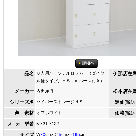
８人用パーソナルロッカー（ダイヤ
品名
伊那店在
ル錠タイプ／Ｈ５ｃｍベース付き）
内田洋行
メーカー
松本店在
ハイパーストレージＨＳ
シリーズ名
定価
(税込
オフホワイト
色・素材
価格
(税込
5-821-7122
型番
メーカー
W
90
cm×D
45
cm×H
185
cm
サイズ