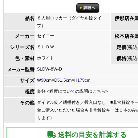
８人用ロッカー（ダイヤル錠タイ
品名
伊那店在
プ）
セイコー
メーカー
松本店在
ＳＬＤＷ
シリーズ名
定価
(税込
ホワイト
色・素材
価格
(税込
SLDW-8W-D
型番
メーカー
W
90
cm×D
51.5
cm×H
179
cm
サイズ
良好 <
程度についての説明はこちら
>
程度
ダイヤル錠／網棚付き／投入口なし ■非常解錠キ
その他
台ご購入いただいた場合も非常解錠キーは１本のみ
ります）
送料の目安を計算する