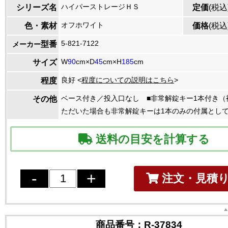
ハイパーストレージＨＳ
シリーズ名
定価
(税込
オフホワイト
色・素材
価格
(税込
5-821-7122
型番
メーカー
W
90
cm×D
45
cm×H
185
cm
サイズ
良好 <
程度についての説明はこちら
>
程度
ベース付き／投入口なし ■非常解錠キー1本付き（
その他
ただいた場合も非常解錠キーは1本のみの付属とし
送料の目安を計算する
注文・見積
商品番号：
R-37834