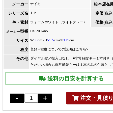
ナイキ
メーカー
松本店在
ＬＫ
シリーズ名
定価
(税込
ウォームホワイト（ライトグレー）
色・素材
価格
(税込
LK8ND-AW
型番
メーカー
W
90
cm×D
51.5
cm×H
179
cm
サイズ
良好 <
程度についての説明はこちら
>
程度
ダイヤル錠／投入口なし ■非常解錠キー１本付き
その他
ただいた場合も非常解錠キーは１本のみの付属とし
送料の目安を計算する
注文・見積