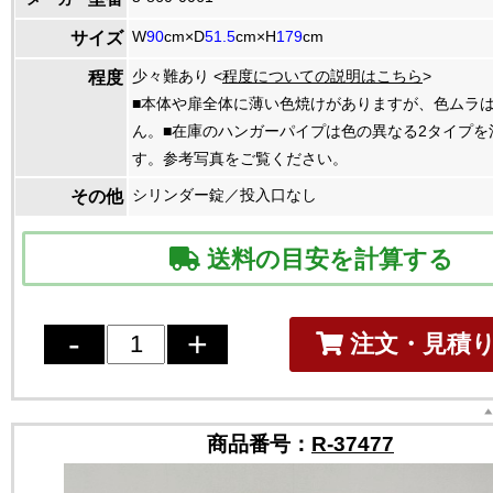
W
90
cm×D
51.5
cm×H
179
cm
サイズ
少々難あり <
程度についての説明はこちら
>
程度
■本体や扉全体に薄い色焼けがありますが、色ムラ
ん。■在庫のハンガーパイプは色の異なる2タイプを
す。参考写真をご覧ください。
シリンダー錠／投入口なし
その他
送料の目安を計算する
注文・見積
商品番号：
R-37477