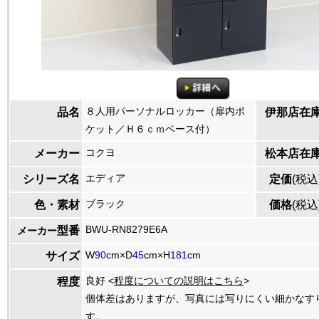
８人用パーソナルロッカー（扉内ポ
品名
伊那店在
ケット／Ｈ６ｃｍベース付）
コクヨ
メーカー
松本店在
エディア
シリーズ名
定価
(税込
ブラック
色・素材
価格
(税込
BWU-RN8279E6A
型番
メーカー
W
90
cm×D
45
cm×H
181
cm
サイズ
良好 <
程度についての説明はこちら
>
程度
個体差はありますが、写真には写りにくい細かなす
す。