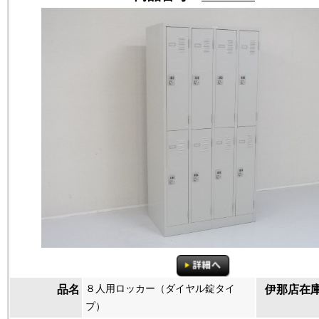
８人用ロッカー（ダイヤル錠タイ
品名
伊那店在
プ）