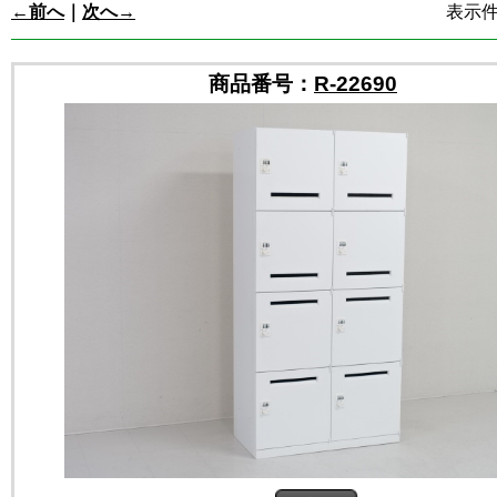
←前へ
｜
次へ→
表示件数
商品番号：
R-22690