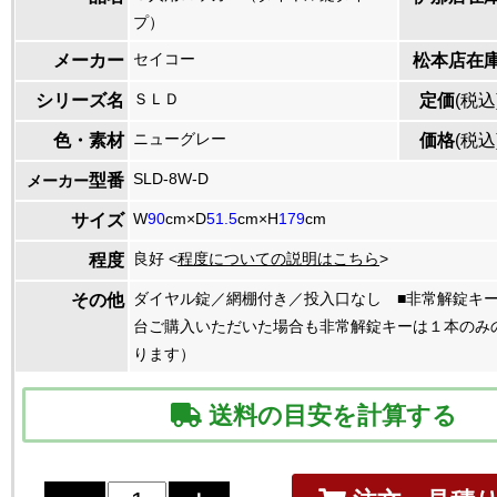
プ）
セイコー
メーカー
松本店在
ＳＬＤ
シリーズ名
定価
(税込
ニューグレー
色・素材
価格
(税込
SLD-8W-D
型番
メーカー
W
90
cm×D
51.5
cm×H
179
cm
サイズ
良好 <
程度についての説明はこちら
>
程度
ダイヤル錠／網棚付き／投入口なし ■非常解錠キ
その他
台ご購入いただいた場合も非常解錠キーは１本のみ
ります）
送料の目安を計算する