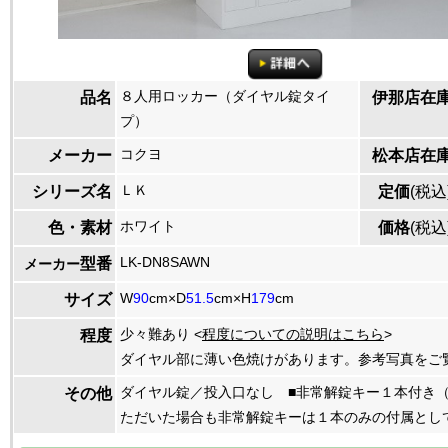
８人用ロッカー（ダイヤル錠タイ
品名
伊那店在
プ）
コクヨ
メーカー
松本店在
ＬＫ
シリーズ名
定価
(税込
ホワイト
色・素材
価格
(税込
LK-DN8SAWN
型番
メーカー
W
90
cm×D
51.5
cm×H
179
cm
サイズ
少々難あり <
程度についての説明はこちら
>
程度
ダイヤル部に薄い色焼けがあります。参考写真をご
ダイヤル錠／投入口なし ■非常解錠キー１本付き
その他
ただいた場合も非常解錠キーは１本のみの付属とし