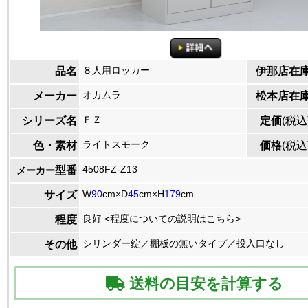
８人用ロッカー
品名
伊那店在
オカムラ
メーカー
松本店在
ＦＺ
シリーズ名
定価
(税込
ライトスモーク
色・素材
価格
(税込
4508FZ-Z13
型番
メーカー
W
90
cm×D
45
cm×H
179
cm
サイズ
良好 <
程度についての説明はこちら
>
程度
シリンダー錠／棚板の無いタイプ／投入口なし
その他
送料の目安を計算する