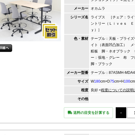
メーカー
オカムラ
シリーズ名
ライブス ［チェア：ライ
ントリー（Ｌｉｖｅｓ Ｅ
ｙ）］
色・素材
テーブル：天板・プライズ
イト（表面凹凸加工） メ
粧板 脚・ネオブラック 
ー：張地・グレー 布 フ
脚・ブラック
メーカー
型番
テーブル：87ASMH-MDA4
サイズ
W
180
cm×D
75
cm×H
100
cm
程度
良好 <
程度についての説明
その他
送料の目安を計算する