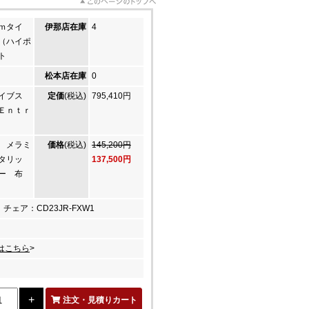
ｍタイ
伊那店在庫
4
（ハイポ
ト
松本店在庫
0
ライブス
定価
(税込)
795,410円
Ｅｎｔｒ
 メラミ
価格
(税込)
145,200円
タリッ
137,500円
レー 布
 チェア：CD23JR-FXW1
はこちら
>
注文・見積りカート