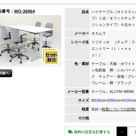
品番号：
MO-36864
品名
ハイテーブル（Ｈ１００ｃ
プ）１点・オフィスチェア
ジションタイプ）４点セッ
メーカー
オカムラ
シリーズ名
リフティオ ［チェア：
エントリー（Ｌｉｖｅｓ 
ｙ）］
色・素材
テーブル：天板・ホワイト
ン化粧板 脚・シルバーメ
ク チェアー：張地・グ
フレーム・脚・ブラック
メーカー
型番
テーブル：4L17AF-MR96
サイズ
W
180
cm×D
90
cm×H
100
cm
程度
良好 <
程度についての説明
その他
送料の目安を計算する