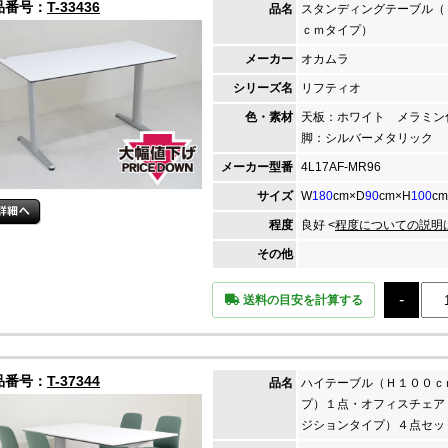
品番号：
T-33436
品名
スタンディングテーブル（
ｃｍタイプ）
メーカー
オカムラ
シリーズ名
リフティオ
色・素材
天板：ホワイト メラミ
脚：シルバーメタリック
メーカー
型番
4L17AF-MR96
サイズ
W
180
cm×D
90
cm×H
100
cm
程度
良好 <
程度についての説明
その他
送料の目安を計算する
品番号：
T-37344
品名
ハイテーブル（Ｈ１００ｃ
プ）１点・オフィスチェア
ジションタイプ）４点セッ