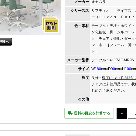
メーカー
オカムラ
シリーズ名
リフティオ ［ライブス 
ー（Ｌｉｖｅｓ Ｅｎｔｒ
色・素材
テーブル：天板・ホワイト
ン化粧板 脚・シルバーメ
ク チェア：張地・ダーク
ン 布 ［フレーム・脚・
ト］
メーカー
型番
テーブル：4L17AF-MR96
サイズ
W
180
cm×D
90
cm×H
100
cm
程度
良好 <
程度についての説明
チェアは未使用品です。状
じめご了承ください。
その他
送料の目安を計算する