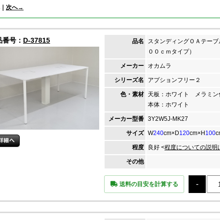
｜
次へ→
品番号：
D-37815
品名
スタンディングＯＡテーブ
００ｃｍタイプ）
メーカー
オカムラ
シリーズ名
アプションフリー２
色・素材
天板：ホワイト メラミ
本体：ホワイト
メーカー
型番
3Y2W5J-MK27
サイズ
W
240
cm×D
120
cm×H
100
c
程度
良好 <
程度についての説明
その他
送料の目安を計算する