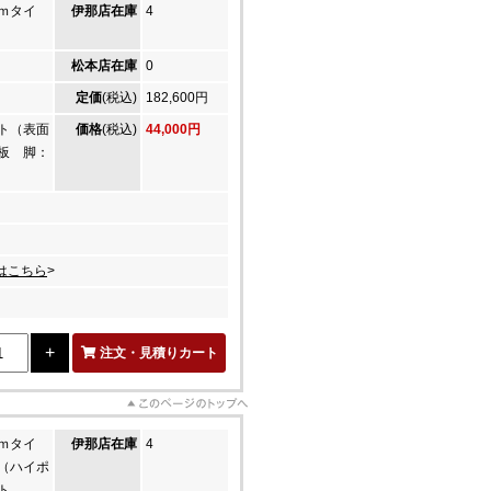
ｍタイ
伊那店在庫
4
松本店在庫
0
定価
(税込)
182,600円
ト（表面
価格
(税込)
44,000円
板 脚：
はこちら
>
注文・見積りカート
ｍタイ
伊那店在庫
4
（ハイポ
ト