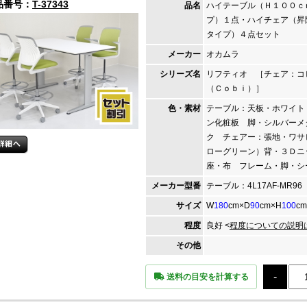
品番号：
T-37343
品名
ハイテーブル（Ｈ１００ｃ
プ）１点・ハイチェア（昇
タイプ）４点セット
メーカー
オカムラ
シリーズ名
リフティオ ［チェア：
（Ｃｏｂｉ）］
色・素材
テーブル：天板・ホワイト
ン化粧板 脚・シルバーメ
ク チェアー：張地・ワサ
ローグリーン）背・３Ｄ
座・布 フレーム・脚・シ
メーカー
型番
テーブル：4L17AF-MR96 
サイズ
W
180
cm×D
90
cm×H
100
cm
程度
良好 <
程度についての説明
その他
送料の目安を計算する