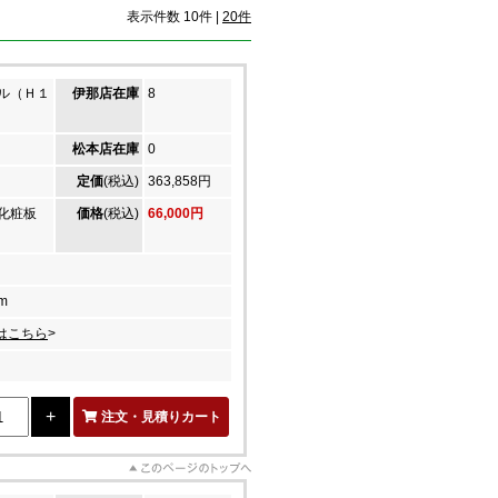
表示件数 10件 |
20件
ル（Ｈ１
伊那店在庫
8
松本店在庫
0
定価
(税込)
363,858円
ン化粧板
価格
(税込)
66,000円
m
はこちら
>
注文・見積りカート