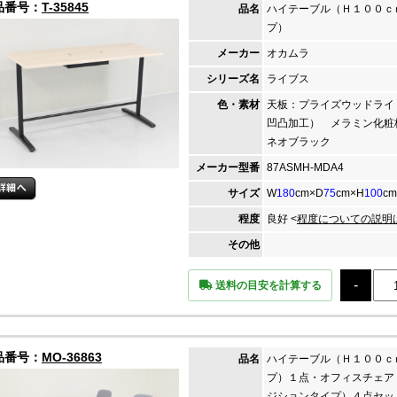
品番号：
T-35845
品名
ハイテーブル（Ｈ１００ｃ
プ）
メーカー
オカムラ
シリーズ名
ライブス
色・素材
天板：プライズウッドライ
凹凸加工） メラミン化粧
ネオブラック
メーカー
型番
87ASMH-MDA4
サイズ
W
180
cm×D
75
cm×H
100
cm
程度
良好 <
程度についての説明
その他
送料の目安を計算する
品番号：
MO-36863
品名
ハイテーブル（Ｈ１００ｃ
プ）１点・オフィスチェア
ジションタイプ）４点セッ