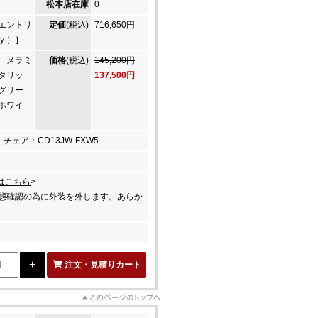
松本店在庫
0
エントリ
定価
(税込)
716,650円
ｙ）］
 メラミ
価格
(税込)
145,200円
タリッ
137,500円
グリー
ホワイ
 チェア：CD13JW-FXW5
はこちら
>
態確認の為に外装を外します。あらか
注文・見積りカート