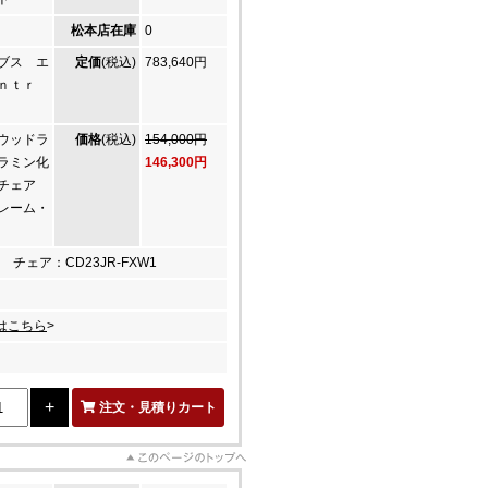
松本店在庫
0
ブス エ
定価
(税込)
783,640円
ｎｔｒ
ウッドラ
価格
(税込)
154,000円
ラミン化
146,300円
チェア
レーム・
 チェア：CD23JR-FXW1
はこちら
>
注文・見積りカート