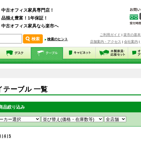
中古オフィス家具専門店！
品揃え豊富！1年保証！
中古オフィス家具なら楽市へ
ご利用ガイド
楽市の基本
|
検索のヒント
店舗案内・アクセス
会社案内
|
|
イテーブル 一覧
商品絞り込み
3
|
4
|
5