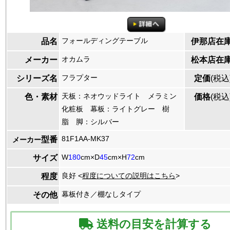
フォールディングテーブル
品名
伊那店在
オカムラ
メーカー
松本店在
フラプター
シリーズ名
定価
(税込
天板：ネオウッドライト メラミン
色・素材
価格
(税込
化粧板 幕板：ライトグレー 樹
脂 脚：シルバー
81F1AA-MK37
型番
メーカー
W
180
cm×D
45
cm×H
72
cm
サイズ
良好 <
程度についての説明はこちら
>
程度
幕板付き／棚なしタイプ
その他
送料の目安を計算する