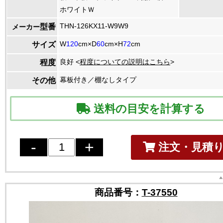
ホワイトＷ
THN-126KX11-W9W9
型番
メーカー
W
120
cm×D
60
cm×H
72
cm
サイズ
良好 <
程度についての説明はこちら
>
程度
幕板付き／棚なしタイプ
その他
送料の目安を計算する
注文・見積
商品番号：
T-37550