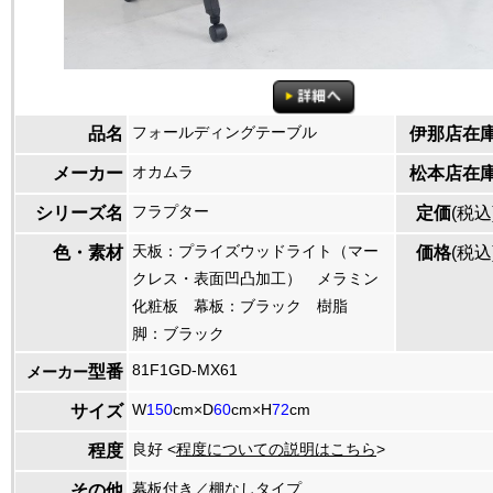
フォールディングテーブル
品名
伊那店在
オカムラ
メーカー
松本店在
フラプター
シリーズ名
定価
(税込
天板：プライズウッドライト（マー
色・素材
価格
(税込
クレス・表面凹凸加工） メラミン
化粧板 幕板：ブラック 樹脂
脚：ブラック
81F1GD-MX61
型番
メーカー
W
150
cm×D
60
cm×H
72
cm
サイズ
良好 <
程度についての説明はこちら
>
程度
幕板付き／棚なしタイプ
その他