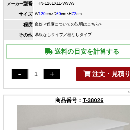
THN-126LX11-W9W9
型番
メーカー
W
120
cm×D
60
cm×H
72
cm
サイズ
良好 <
程度についての説明はこちら
>
程度
幕板なしタイプ／棚なしタイプ
その他
送料の目安を計算する
注文・見積
商品番号：
T-38026