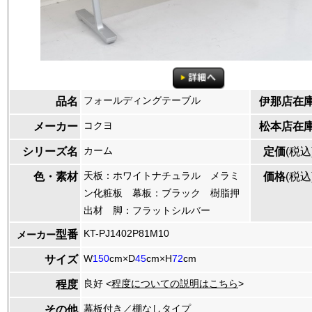
フォールディングテーブル
品名
伊那店在
コクヨ
メーカー
松本店在
カーム
シリーズ名
定価
(税込
天板：ホワイトナチュラル メラミ
色・素材
価格
(税込
ン化粧板 幕板：ブラック 樹脂押
出材 脚：フラットシルバー
KT-PJ1402P81M10
型番
メーカー
W
150
cm×D
45
cm×H
72
cm
サイズ
良好 <
程度についての説明はこちら
>
程度
幕板付き／棚なしタイプ
その他