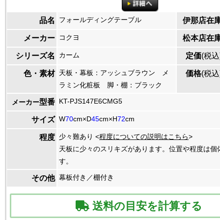
フォールディングテーブル
品名
伊那店在
コクヨ
メーカー
松本店在
カーム
シリーズ名
定価
(税込
天板・幕板：アッシュブラウン メ
色・素材
価格
(税込
ラミン化粧板 脚・棚：ブラック
KT-PJS147E6CMG5
型番
メーカー
W
70
cm×D
45
cm×H
72
cm
サイズ
少々難あり <
程度についての説明はこちら
>
程度
天板に少々のスリキズがあります。位置や程度は個
す。
幕板付き／棚付き
その他
送料の目安を計算する