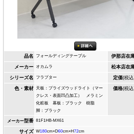
フォールディングテーブル
品名
伊那店在
オカムラ
メーカー
松本店在
フラプター
シリーズ名
定価
(税込
天板：プライズウッドライト（マー
色・素材
価格
(税込
クレス・表面凹凸加工） メラミン
化粧板 幕板：ブラック 樹脂
脚：ブラック
81F1HB-MX61
型番
メーカー
W
180
cm×D
60
cm×H
72
cm
サイズ