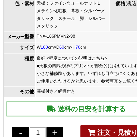
天板：ファインウォールナットＬ
色・素材
価格
(税込
メラミン化粧板 幕板：シルバーメ
タリック スチール 脚：シルバー
メタリック
TNX-186PMVN2-98
型番
メーカー
W
180
cm×D
60
cm×H
70
cm
サイズ
良好 <
程度についての説明はこちら
>
程度
■天板の四隅の縁のプリントが部分的に消えています
小さな補修跡があります。いずれも目立ちにくくあ
ご使用いただけるかと思います。参考写真をご覧く
幕板付き／網棚付き
その他
送料の目安を計算する
注文・見積