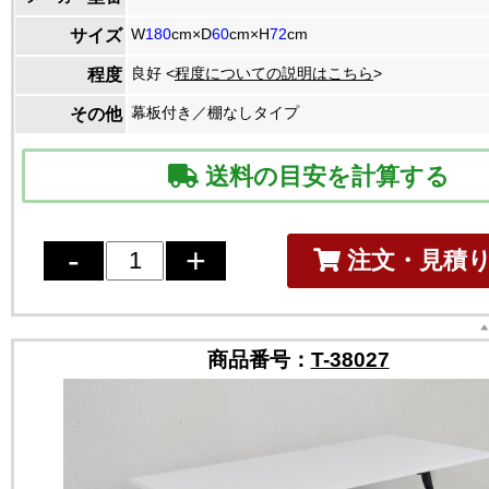
W
180
cm×D
60
cm×H
72
cm
サイズ
良好 <
程度についての説明はこちら
>
程度
幕板付き／棚なしタイプ
その他
送料の目安を計算する
注文・見積
商品番号：
T-38027