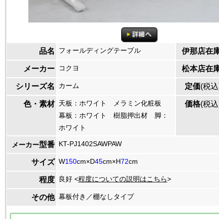
フォールディングテーブル
品名
伊那店在
コクヨ
メーカー
松本店在
カーム
シリーズ名
定価
(税込
天板：ホワイト メラミン化粧板
色・素材
価格
(税込
幕板：ホワイト 樹脂押出材 脚：
ホワイト
KT-PJ1402SAWPAW
型番
メーカー
W
150
cm×D
45
cm×H
72
cm
サイズ
良好 <
程度についての説明はこちら
>
程度
幕板付き／棚なしタイプ
その他