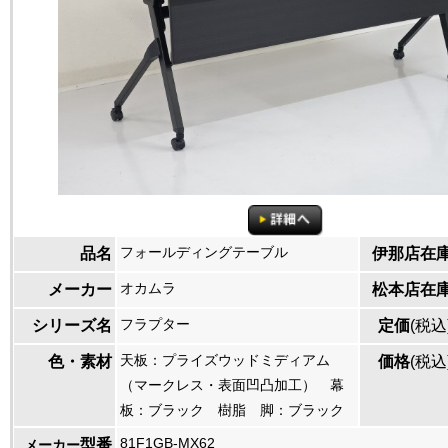
フォールディングテーブル
品名
伊那店在
オカムラ
メーカー
松本店在
フラプター
シリーズ名
定価
(税込
天板：プライズウッドミディアム
色・素材
価格
(税込
（マークレス・表面凹凸加工） 幕
板：ブラック 樹脂 脚：ブラック
81F1GB-MX62
型番
メーカー