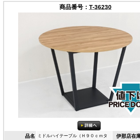
商品番号：
T-36230
ミドルハイテーブル（Ｈ９０ｃｍタ
品名
伊那店在