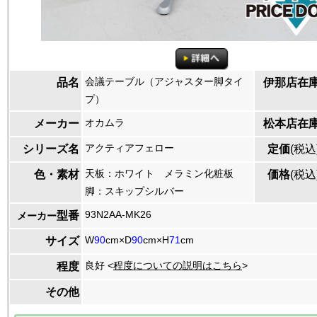
会議テーブル（アジャスター脚タイ
品名
伊那店在
プ）
オカムラ
メーカー
松本店在
アクティアフェロー
シリーズ名
定価
(税込
天板：ホワイト メラミン化粧板
色・素材
価格
(税込
脚：スキップシルバー
93N2AA-MK26
型番
メーカー
W
90
cm×D
90
cm×H
71
cm
サイズ
良好 <
程度についての説明はこちら
>
程度
その他