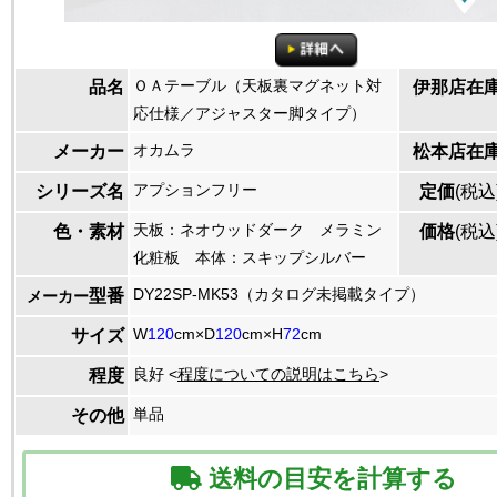
ＯＡテーブル（天板裏マグネット対
品名
伊那店在
応仕様／アジャスター脚タイプ）
オカムラ
メーカー
松本店在
アプションフリー
シリーズ名
定価
(税込
天板：ネオウッドダーク メラミン
色・素材
価格
(税込
化粧板 本体：スキップシルバー
DY22SP-MK53（カタログ未掲載タイプ）
型番
メーカー
W
120
cm×D
120
cm×H
72
cm
サイズ
良好 <
程度についての説明はこちら
>
程度
単品
その他
送料の目安を計算する