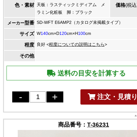
天板：ラスティックミディアム メ
色・素材
価格
(税込
ラミン化粧板 脚：ブラック
SD-WFT E6AMP2（カタログ未掲載タイプ）
型番
メーカー
W
140
cm×D
120
cm×H
100
cm
サイズ
良好 <
程度についての説明はこちら
>
程度
その他
送料の目安を計算する
注文・見積
商品番号：
T-36231