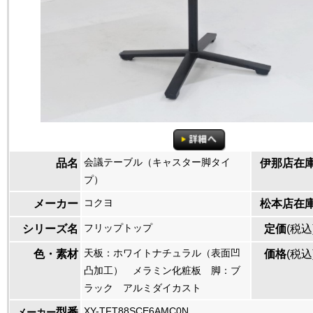
会議テーブル（キャスター脚タイ
品名
伊那店在
プ）
コクヨ
メーカー
松本店在
フリップトップ
シリーズ名
定価
(税込
天板：ホワイトナチュラル（表面凹
色・素材
価格
(税込
凸加工） メラミン化粧板 脚：ブ
ラック アルミダイカスト
XY-TFT88SCE6AMC0N
型番
メーカー