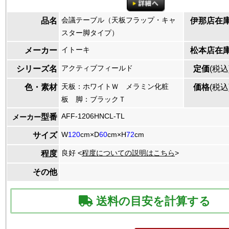
会議テーブル（天板フラップ・キャ
品名
伊那店在
スター脚タイプ）
イトーキ
メーカー
松本店在
アクティブフィールド
シリーズ名
定価
(税込
天板：ホワイトＷ メラミン化粧
色・素材
価格
(税込
板 脚：ブラックＴ
AFF-1206HNCL-TL
型番
メーカー
W
120
cm×D
60
cm×H
72
cm
サイズ
良好 <
程度についての説明はこちら
>
程度
その他
送料の目安を計算する