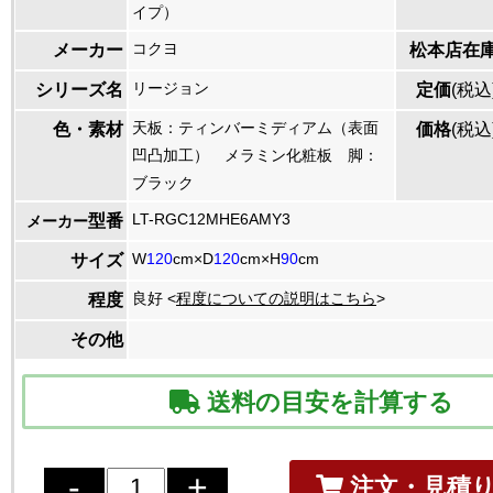
イプ）
コクヨ
メーカー
松本店在
リージョン
シリーズ名
定価
(税込
天板：ティンバーミディアム（表面
色・素材
価格
(税込
凹凸加工） メラミン化粧板 脚：
ブラック
LT-RGC12MHE6AMY3
型番
メーカー
W
120
cm×D
120
cm×H
90
cm
サイズ
良好 <
程度についての説明はこちら
>
程度
その他
送料の目安を計算する
注文・見積