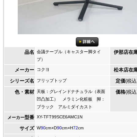
会議テーブル（キャスター脚タイ
品名
伊那店在
プ）
コクヨ
メーカー
松本店在
フリップトップ
シリーズ名
定価
(税込
天板：グレインドナチュラル（表面
色・素材
価格
(税込
凹凸加工） メラミン化粧板 脚：
ブラック アルミダイカスト
XY-TFT99SCE6AMC1N
型番
メーカー
W
90
cm×D
90
cm×H
72
cm
サイズ