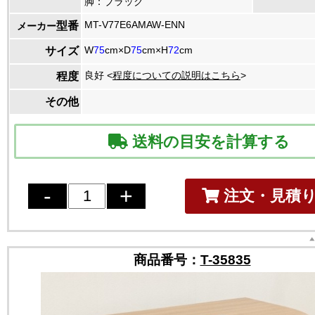
脚：ブラック
MT-V77E6AMAW-ENN
型番
メーカー
W
75
cm×D
75
cm×H
72
cm
サイズ
良好 <
程度についての説明はこちら
>
程度
その他
送料の目安を計算する
注文・見積
商品番号：
T-35835