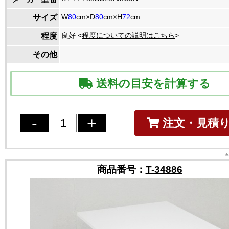
W
80
cm×D
80
cm×H
72
cm
サイズ
良好 <
程度についての説明はこちら
>
程度
その他
送料の目安を計算する
注文・見積
商品番号：
T-34886