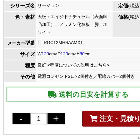
リージョン
シリーズ名
定価
(税込
天板：エイジドナチュラル（表面凹
色・素材
価格
(税込
凸加工） メラミン化粧板 脚：ホ
ワイト
LT-RGC12MHSAAMX1
型番
メーカー
W
120
cm×D
120
cm×H
90
cm
サイズ
良好 <
程度についての説明はこちら
>
程度
電源コンセント2口×2個付き／配線カバー2個付き
その他
送料の目安を計算する
注文・見積