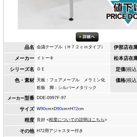
会議テーブル（Ｈ７２ｃｍタイプ）
品名
伊那店在
イトーキ
メーカー
松本店在
ＤＥ
シリーズ名
定価
(税込
天板：フェアメープル メラミン化
色・素材
価格
(税込
粧板 脚：シルバーメタリック
DDE-0997F-97
型番
メーカー
W
90
cm×D
90
cm×H
72
cm
サイズ
良好 <
程度についての説明はこちら
>
程度
H72用アジャスター付き
その他