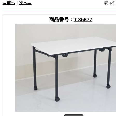
←前へ
｜
次へ→
表示件数
商品番号：
T-35677