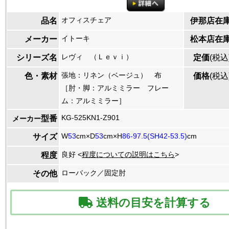
オフィスチェア
品名
伊那店在
イトーキ
メーカー
松本店在
レヴィ （Ｌｅｖｉ）
シリーズ名
定価
(税込
張地：リネン（ベージュ） 布
色・素材
価格
(税込
［肘・脚：アルミミラー フレー
ム：アルミミラー］
KG-525KN1-Z901
型番
メーカー
W
53
cm×D
53
cm×H
86-97.5(SH42-53.5)
cm
サイズ
良好 <
程度についての説明はこちら
>
程度
ローバック／固定肘
その他
送料の目安を計算する