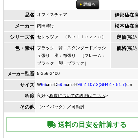
オフィスチェア
品名
伊那店在
内田洋行
メーカー
松本店在
セレッツァ （Ｓｅｌｌｅｚｚａ）
シリーズ名
定価
(税込
ブラック 背：スタンダードメッシ
色・素材
価格
(税込
ュ張り 座：布張り ［フレーム：
ブラック 脚：ブラック］
5-356-2400
型番
メーカー
W
66
cm×D
59.5
cm×H
98.2-107.2(SH42.7-51.7)
cm
サイズ
良好 <
程度についての説明はこちら
>
程度
（ハイバック）／可動肘
その他
送料の目安を計算する