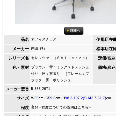
オフィスチェア
品名
伊那店在
内田洋行
メーカー
松本店在
セレッツァ （Ｓｅｌｌｅｚｚａ）
シリーズ名
定価
(税込
ブラウン 背：ミックスドメッシュ
色・素材
価格
(税込
張り 座：布張り ［フレーム：ブ
ラック 脚：ポリッシュ］
5-356-2671
型番
メーカー
W
59
cm×D
59.5
cm×H
98.2-107.2(SH42.7-51.7)
cm
サイズ
良好 <
程度についての説明はこちら
>
程度