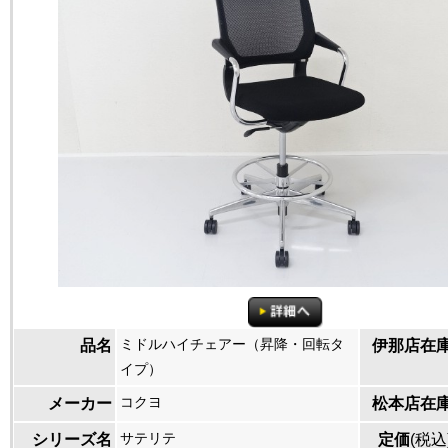
ミドルハイチェアー（昇降・回転タ
品名
伊那店在
イプ）
コクヨ
メーカー
松本店在
サテリテ
シリーズ名
定価
(税込