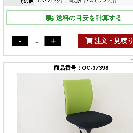
（ハイバック）／固定肘（アルミリング肘）
その他
送料の目安を計算する
注文・見積
商品番号：
OC-37398