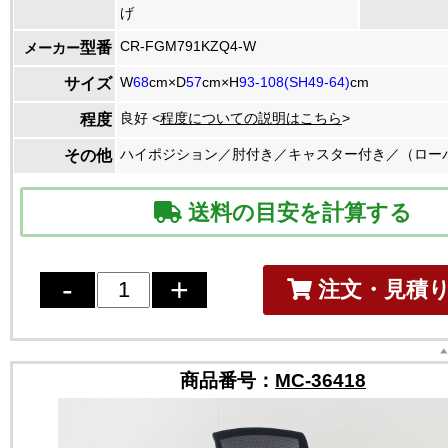
げ
CR-FGM791KZQ4-W
型番
メーカー
W
68
cm×D
57
cm×H
93-108(SH49-64)
cm
サイズ
良好 <
程度についての説明はこちら
>
程度
ハイポジション／肘付き／キャスター付き／（ロー
その他
送料の目安を計算する
注文・見積
商品番号：
MC-36418