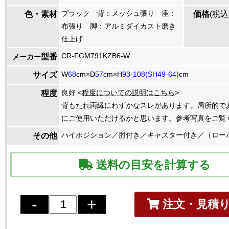
ブラック 背：メッシュ張り 座：
色・素材
価格
(税込
布張り 脚：アルミダイカスト磨き
仕上げ
CR-FGM791KZB6-W
型番
メーカー
W
68
cm×D
57
cm×H
93-108(SH49-64)
cm
サイズ
良好 <
程度についての説明はこちら
>
程度
背もたれ両縁にわずかなスレがあります。局所的で
にご使用いただけるかと思います。参考写真をご覧
ハイポジション／肘付き／キャスター付き／（ロー
その他
送料の目安を計算する
注文・見積