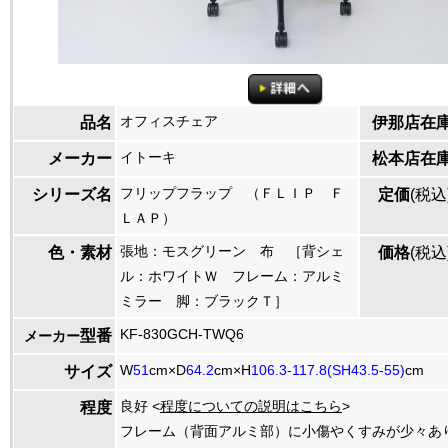
オフィスチェア
品名
伊那店在
イトーキ
メーカー
松本店在
フリップフラップ （ＦＬＩＰ Ｆ
シリーズ名
定価
(税込
ＬＡＰ）
張地：モスグリーン 布 ［背シェ
色・素材
価格
(税込
ル：ホワイトＷ フレーム：アルミ
ミラー 脚：ブラックＴ］
KF-830GCH-TWQ6
型番
メーカー
W
51
cm×D
64.2
cm×H
106.3-117.8(SH43.5-55)
cm
サイズ
良好 <
程度についての説明はこちら
>
程度
フレーム（背面アルミ部）に小傷やくすみが少々あ