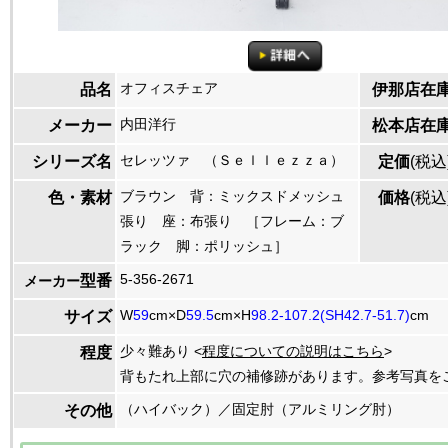
オフィスチェア
品名
伊那店在
内田洋行
メーカー
松本店在
セレッツァ （Ｓｅｌｌｅｚｚａ）
シリーズ名
定価
(税込
ブラウン 背：ミックスドメッシュ
色・素材
価格
(税込
張り 座：布張り ［フレーム：ブ
ラック 脚：ポリッシュ］
5-356-2671
型番
メーカー
W
59
cm×D
59.5
cm×H
98.2-107.2(SH42.7-51.7)
cm
サイズ
少々難あり <
程度についての説明はこちら
>
程度
背もたれ上部に穴の補修跡があります。参考写真を
（ハイバック）／固定肘（アルミリング肘）
その他