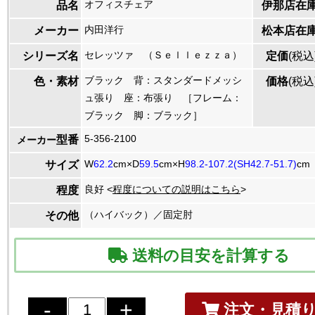
オフィスチェア
品名
伊那店在
内田洋行
メーカー
松本店在
セレッツァ （Ｓｅｌｌｅｚｚａ）
シリーズ名
定価
(税込
ブラック 背：スタンダードメッシ
色・素材
価格
(税込
ュ張り 座：布張り ［フレーム：
ブラック 脚：ブラック］
5-356-2100
型番
メーカー
W
62.2
cm×D
59.5
cm×H
98.2-107.2(SH42.7-51.7)
cm
サイズ
良好 <
程度についての説明はこちら
>
程度
（ハイバック）／固定肘
その他
送料の目安を計算する
注文・見積