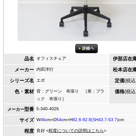
オフィスチェア
品名
伊那店在
内田洋行
メーカー
松本店在
エポ
シリーズ名
定価
(税込
背：グリーン 布張り ［座：ブラ
色・素材
価格
(税込
ック 布張り］
5-340-4026
型番
メーカー
W
46
cm×D
54
cm×H
82.8-92.8(SH43.7-53.7)
cm
サイズ
良好 <
程度についての説明はこちら
>
程度