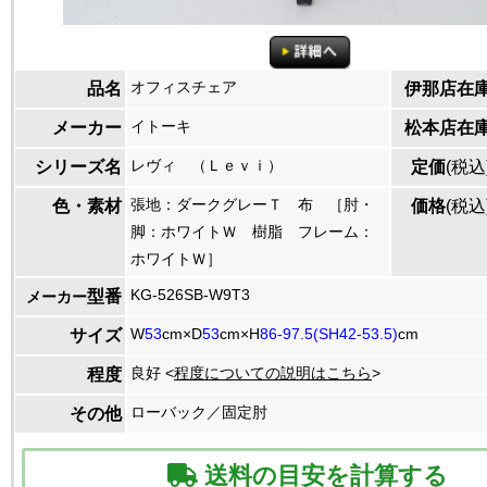
オフィスチェア
品名
伊那店在
イトーキ
メーカー
松本店在
レヴィ （Ｌｅｖｉ）
シリーズ名
定価
(税込
張地：ダークグレーＴ 布 ［肘・
色・素材
価格
(税込
脚：ホワイトＷ 樹脂 フレーム：
ホワイトＷ］
KG-526SB-W9T3
型番
メーカー
W
53
cm×D
53
cm×H
86-97.5(SH42-53.5)
cm
サイズ
良好 <
程度についての説明はこちら
>
程度
ローバック／固定肘
その他
送料の目安を計算する