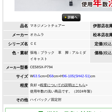
マネジメントチェアー
品名
伊那店在
オカムラ
メーカー
松本店在
ＣＥ
シリーズ名
定価
(税込
張地：ブラック 革 脚：アルミダ
色・素材
価格
(税込
イキャスト
CE58SX-P794
型番
メーカー
W
63.5
cm×D
58
cm×H
96-105(SH42-51)
cm
サイズ
良好 <
程度についての説明はこちら
>
程度
使用年数の浅い商品です。（2024年製）
ハイバック／固定肘
その他