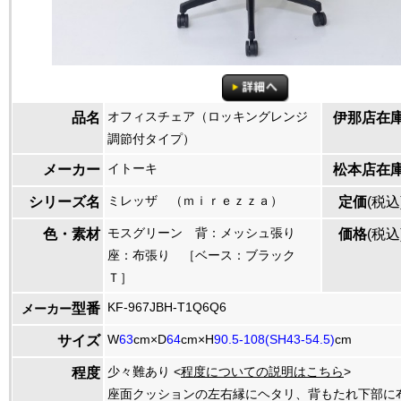
オフィスチェア（ロッキングレンジ
品名
伊那店在
調節付タイプ）
イトーキ
メーカー
松本店在
ミレッザ （ｍｉｒｅｚｚａ）
シリーズ名
定価
(税込
モスグリーン 背：メッシュ張り
色・素材
価格
(税込
座：布張り ［ベース：ブラック
Ｔ］
KF-967JBH-T1Q6Q6
型番
メーカー
W
63
cm×D
64
cm×H
90.5-108(SH43-54.5)
cm
サイズ
少々難あり <
程度についての説明はこちら
>
程度
座面クッションの左右縁にヘタリ、背もたれ下部に