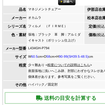
マネジメントチェアー
品名
伊那店在
オカムラ
メーカー
松本店在
フィルメ （ＦＩＲＭＥ）
シリーズ名
定価
(税込
張地：ブラック 革 脚：アルミダ
色・素材
価格
(税込
イキャスト（ポリッシュ仕上げ）
L434GH-P794
型番
メーカー
W
60.5
cm×D
58
cm×H
90-99(SH39.5-48.5)
cm
サイズ
少々難あり <
程度についての説明はこちら
>
程度
座面張地に浅いへこみ跡、肘部にわずかなスレがあ
個体差があります。参考写真をご覧ください。
ハイバック／固定肘
その他
送料の目安を計算する