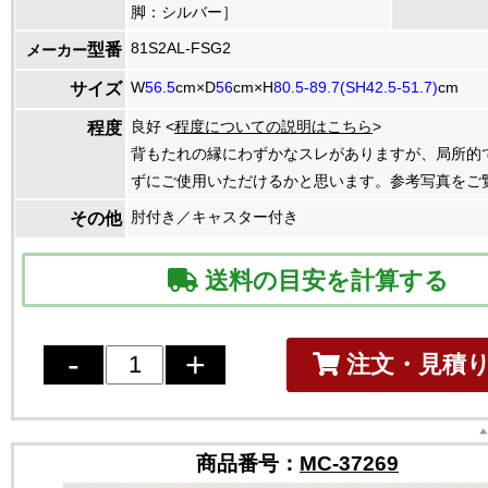
脚：シルバー］
81S2AL-FSG2
型番
メーカー
W
56.5
cm×D
56
cm×H
80.5-89.7(SH42.5-51.7)
cm
サイズ
良好 <
程度についての説明はこちら
>
程度
背もたれの縁にわずかなスレがありますが、局所的
ずにご使用いただけるかと思います。参考写真をご
肘付き／キャスター付き
その他
送料の目安を計算する
注文・見積
商品番号：
MC-37269