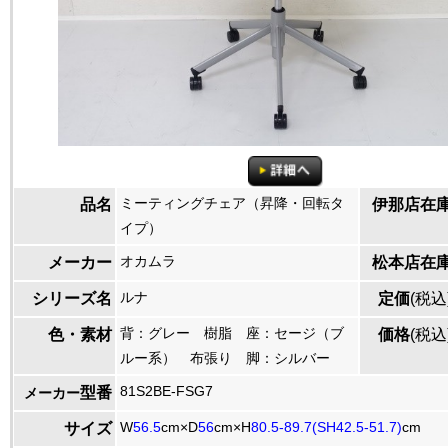
ミーティングチェア（昇降・回転タ
品名
伊那店在
イプ）
オカムラ
メーカー
松本店在
ルナ
シリーズ名
定価
(税込
背：グレー 樹脂 座：セージ（ブ
色・素材
価格
(税込
ルー系） 布張り 脚：シルバー
81S2BE-FSG7
型番
メーカー
W
56.5
cm×D
56
cm×H
80.5-89.7(SH42.5-51.7)
cm
サイズ