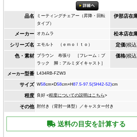
ミーティングチェアー（昇降・回転
品名
伊那店在
タイプ）
オカムラ
メーカー
松本店在
エモルト （ｅｍｏｌｔｏ）
シリーズ名
定価
(税込
ブラウン 布張り ［フレーム：ブ
色・素材
価格
(税込
ラック 脚：アルミダイキャスト］
L434RB-FZW3
型番
メーカー
W
58
cm×D
58
cm×H
87.5-97.5(SH42-52)
cm
サイズ
良好 <
程度についての説明はこちら
>
程度
肘付き（背肘一体型）／キャスター付き
その他
送料の目安を計算する