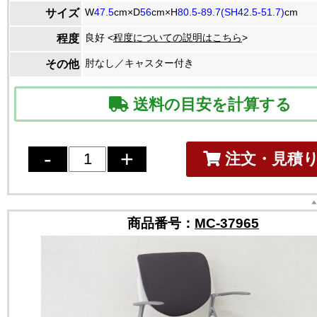
W
47.5
cm×D
56
cm×H
80.5-89.7(SH42.5-51.7)
cm
サイズ
良好 <
程度についての説明はこちら
>
程度
肘なし／キャスター付き
その他
送料の目安を計算する
注文・見積
商品番号：
MC-37965