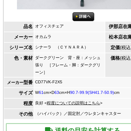
オフィスチェア
品名
伊那店在
オカムラ
メーカー
松本店在
シナーラ （ＣＹＮＡＲＡ）
シリーズ名
定価
(税込
ダークグリーン 背・座：メッシュ
色・素材
価格
(税込
張り ［フレーム・脚：ダークグリ
ーン］
CD77VK-F2X5
型番
メーカー
W
61
cm×D
63
cm×H
90.7-99.9(SH41.7-50.9)
cm
サイズ
良好 <
程度についての説明はこちら
>
程度
（ハイバック）／固定肘／ウレタンキャスター
その他
送料の目安を計算する