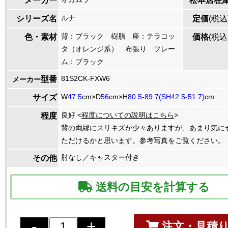
メーカー
松本店在
ルナ
シリーズ名
定価
(税込
背：ブラック 樹脂 座：テラコッ
色・素材
価格
(税込
タ（オレンジ系） 布張り フレー
ム：ブラック
81S2CK-FXW6
型番
メーカー
W
47.5
cm×D
56
cm×H
80.5-89.7(SH42.5-51.7)
cm
サイズ
良好 <
程度についての説明はこちら
>
程度
背の両縁にスリキズが少々ありますが、あまり気に
ただけるかと思います。参考写真をご覧ください。
肘なし／キャスター付き
その他
送料の目安を計算する
注文・見積