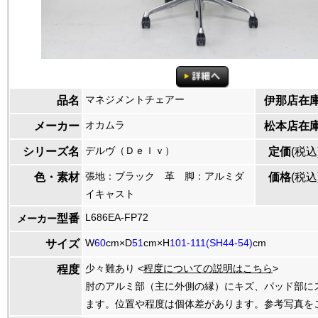
マネジメントチェアー
品名
伊那店在
オカムラ
メーカー
松本店在
デルヴ（Ｄｅｌｖ）
シリーズ名
定価
(税込
張地：ブラック 革 脚：アルミダ
色・素材
価格
(税込
イキャスト
L686EA-FP72
型番
メーカー
W
60
cm×D
51
cm×H
101-111(SH44-54)
cm
サイズ
少々難あり <
程度についての説明はこちら
>
程度
肘のアルミ部（主に外側の縁）にキズ、パッド部に
ます。位置や程度は個体差があります。参考写真を