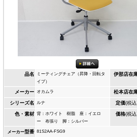
ミーティングチェア（昇降・回転タ
品名
伊那店在
イプ）
オカムラ
メーカー
松本店在
ルナ
シリーズ名
定価
(税込
背：ホワイト 樹脂 座：イエロ
色・素材
価格
(税込
ー 布張り 脚：シルバー
81S2AA-FSG9
型番
メーカー