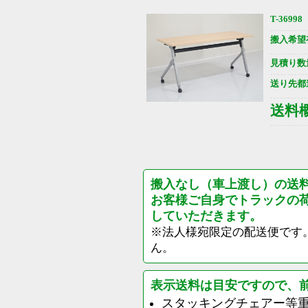
T-36998
搬入希望
見積り数
送り先都
送料
搬入なし（車上渡し）の送
お客様ご自身でトラックの
していただきます。
※法人様宛限定の配送便です
ん。
表示送料は目安ですので、
スタッキングチェアー等