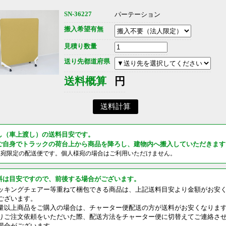
SN-36227
パーテーション
搬入希望有無
見積り数量
送り先都道府県
送料概算
円
し（車上渡し）の送料目安です。
ご自身でトラックの荷台上から商品を降ろし、建物内へ搬入していただきます
様宛限定の配送便です。個人様宛の場合はご利用いただけません。
料は目安ですので、前後する場合がございます。
ッキングチェアー等重ねて梱包できる商品は、上記送料目安より金額がお安
ございます。
量以上商品をご購入の場合は、チャーター便配送の方が送料がお安くなりま
りご注文依頼をいただいた際、配送方法をチャーター便に切替えてご連絡さ
場合がございます。