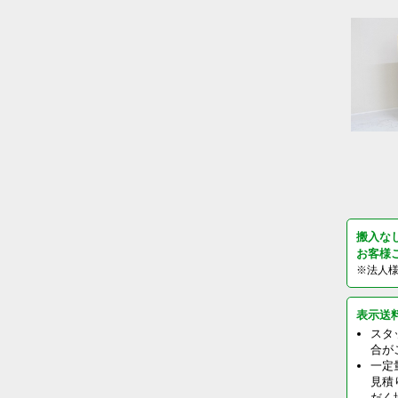
搬入な
お客様
※法人
表示送
スタ
合が
一定
見積
だく